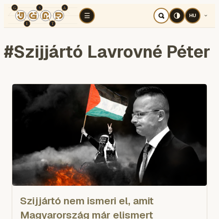
TÉR
ELEMZÉS
KOGNITÍV HÁBORÚ
RÉ
☰
HU
#
Szijjártó Lavrovné Péter
Szijjártó nem ismeri el, amit
Magyarország már elismert