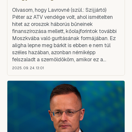
Olvasom, hogy Lavrovné (szül.: Szijjártó)
Péter az ATV vendége volt, ahol ismételten
hitet az oroszok háborús bűneinek
finanszírozása mellett, kőolajforintok további
Moszkvába való gurításának formájában. Ez
aligha lepne meg bárkit is ebben e nem túl
széles hazában, azonban némiképp
felszaladt a szemöldököm, amikor ez a
túlbuzgó mócsing (elnézést, Rejtő úr)
2025. 09. 24. 13:01
határozottan kijelentette, hogy Magyaror