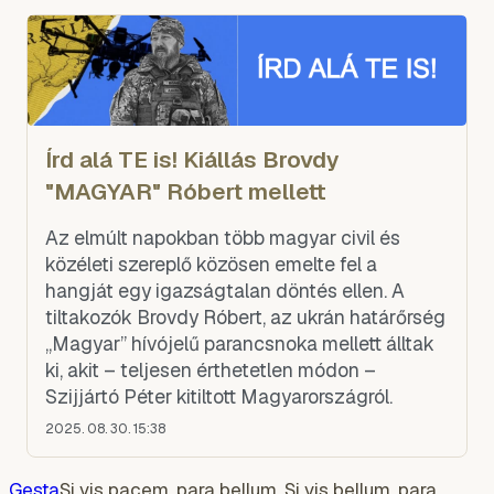
Írd alá TE is! Kiállás Brovdy
"MAGYAR" Róbert mellett
Az elmúlt napokban több magyar civil és
közéleti szereplő közösen emelte fel a
hangját egy igazságtalan döntés ellen. A
tiltakozók Brovdy Róbert, az ukrán határőrség
„Magyar” hívójelű parancsnoka mellett álltak
ki, akit – teljesen érthetetlen módon –
Szijjártó Péter kitiltott Magyarországról.
2025. 08. 30. 15:38
Gesta
Si vis pacem, para bellum. Si vis bellum, para