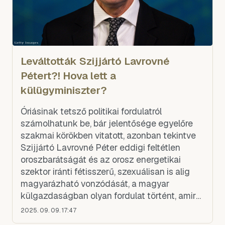
Leváltották Szijjártó Lavrovné
Pétert?! Hova lett a
külügyminiszter?
Óriásinak tetsző politikai fordulatról
számolhatunk be, bár jelentősége egyelőre
szakmai körökben vitatott, azonban tekintve
Szijjártó Lavrovné Péter eddigi feltétlen
oroszbarátságát és az orosz energetikai
szektor iránti fétisszerű, szexuálisan is alig
magyarázható vonzódását, a magyar
külgazdaságban olyan fordulat történt, amire
kevesen számítottak.
2025. 09. 09. 17:47