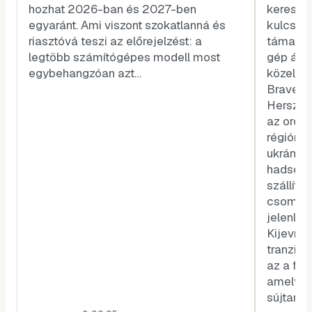
hozhat 2026-ban és 2027-ben
kereske
egyaránt. Ami viszont szokatlanná és
kulcssz
riasztóvá teszi az előrejelzést: a
támadás
legtöbb számítógépes modell most
gép állt 
egybehangzóan azt…
közelébe
Brave Li
Herszon)
az orosz
régióra.
ukrán b
hadsereg
szállítá
csomópo
jelenlét
Kijevnek
tranzitp
az a faj
amelyne
sújtaná 