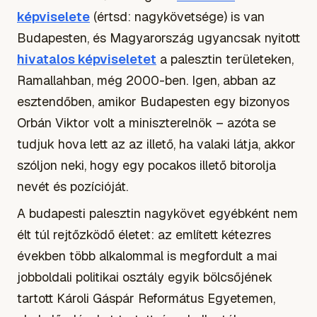
képviselete
(értsd: nagykövetsége) is van
Budapesten, és Magyarország ugyancsak nyitott
hivatalos képviseletet
a palesztin területeken,
Ramallahban, még 2000-ben. Igen, abban az
esztendőben, amikor Budapesten egy bizonyos
Orbán Viktor volt a miniszterelnök – azóta se
tudjuk hova lett az az illető, ha valaki látja, akkor
szóljon neki, hogy egy pocakos illető bitorolja
nevét és pozícióját.
A budapesti palesztin nagykövet egyébként nem
élt túl rejtőzködő életet: az említett kétezres
években több alkalommal is megfordult a mai
jobboldali politikai osztály egyik bölcsőjének
tartott Károli Gáspár Református Egyetemen,