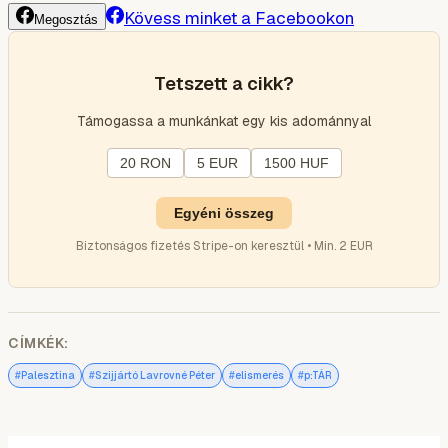
Kövess minket a Facebookon
Megosztás
Tetszett a cikk?
Támogassa a munkánkat egy kis adománnyal
20 RON
5 EUR
1500 HUF
Egyéni összeg
Biztonságos fizetés Stripe-on keresztül • Min. 2 EUR
CÍMKÉK:
#
#
#
#
Palesztina
Szijjártó Lavrovné Péter
elismerés
p:TÁR