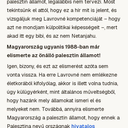
palesztin államot, legalábbis nem tervezi. Most
tekintsünk el attól, hogy ez a hír mit is jelent, és
vizsgáljuk meg Lavrovné kompetenciáját – hogy
azt ne mondjam külpolitikai képességeit –, mert
akad itt egy bibi, és az nem Netanjahu.
Magyarország ugyanis 1988-ban már
elismerte az önálló palesztin államot!
Igen, bizony, és ezt az elismerést azóta sem
vonta vissza. Ha erre Lavrovné nem emlékezne
életkorából kifolyólag, akkor is illett volna tudnia,
úgy külügyérként, mint általános műveltségből,
hogy hazánk mely államokat ismeri el és
melyeket nem. Továbbá, annyira elismerte
Magyarország a palesztin államot, hogy ennek a
Palesztina nevű országnak
hivatalos