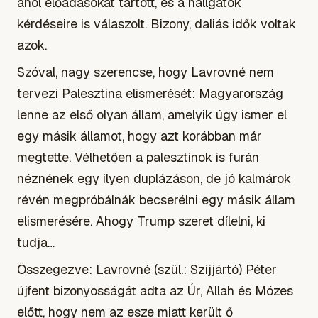
ahol előadásokat tartott, és a hallgatók
kérdéseire is válaszolt. Bizony, daliás idők voltak
azok.
Szóval, nagy szerencse, hogy Lavrovné nem
tervezi Palesztina elismerését: Magyarország
lenne az első olyan állam, amelyik úgy ismer el
egy másik államot, hogy azt korábban már
megtette. Vélhetően a palesztinok is furán
néznének egy ilyen duplázáson, de jó kalmárok
révén megpróbálnák becserélni egy másik állam
elismerésére. Ahogy Trump szeret
dílelni
, ki
tudja…
Összegezve: Lavrovné (szül.: Szijjártó) Péter
újfent bizonyosságát adta az Úr, Allah és Mózes
előtt, hogy nem az esze miatt került ő