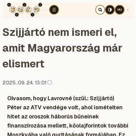
TÉR
ELEMZÉS
KOGNITÍV HÁBORÚ
RÉ
☰
HU
Szijjártó nem ismeri el,
amit Magyarország már
elismert
2025. 09. 24. 13:01
Olvasom, hogy Lavrovné (szül.: Szijjártó)
Péter az ATV vendége volt, ahol ismételten
hitet az oroszok háborús bűneinek
finanszírozása mellett, kőolajforintok további
Moszkvába való gurításának formájában. Ez