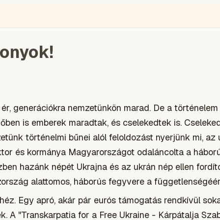
ÉGIÓ
ENGLISH
VIDEÓ
BLOGOK
VOKS
TOLVAJMONITOR
SZA
zonyok!
 ér, generációkra nemzetünkön marad. De a történelem 
dőben is emberek maradtak, és cselekedtek is. Cseleke
tünk történelmi bűnei alól feloldozást nyerjünk mi, az
iktor és kormánya Magyarországot odaláncolta a hábor
ben hazánk népét Ukrajna és az ukrán nép ellen fordí
ország alattomos, háborús fegyvere a függetlenségéért
éz. Egy apró, akár pár eurós támogatás rendkívül soka
. A "Transkarpatia for a Free Ukraine - Kárpátalja Sza