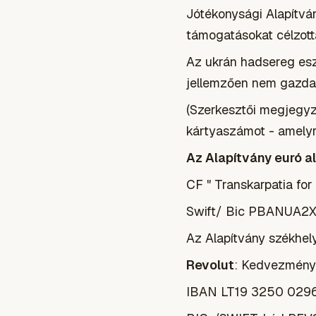
Jótékonysági Alapítvá
támogatásokat célzotta
Az ukrán hadsereg es
jellemzően nem gazdag 
(Szerkesztői megjegy
kártyaszámot - amelyr
Az Alapítvány euró 
CF " Transkarpatia 
Swift/ Bic PBANUA2
Az Alapítvány székhel
Revolut
: Kedvezmény
IBAN LT19 3250 029