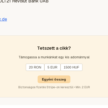
LT21 Revolut Bank UAB
.de
Tetszett a cikk?
Támogassa a munkánkat egy kis adománnyal
20 RON
5 EUR
1500 HUF
Egyéni összeg
Biztonságos fizetés Stripe-on keresztül • Min. 2 EUR