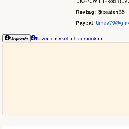
BIC-/SWIFT-kód REVO
Revtag
: @beatah85
Paypal
:
timea79@gmx
Kövess minket a Facebookon
Megosztás