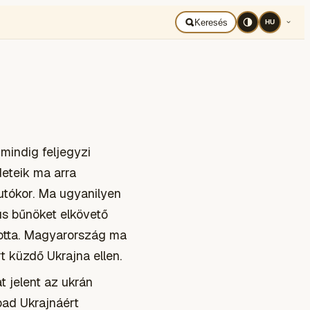
BAD UKRAJNA
Română
Keresés
HU
mindig feljegyzi
deteik ma arra
 utókor. Ma ugyanilyen
ús bűnöket elkövető
totta. Magyarország ma
 küzdő Ukrajna ellen.
t jelent az ukrán
bad Ukrajnáért