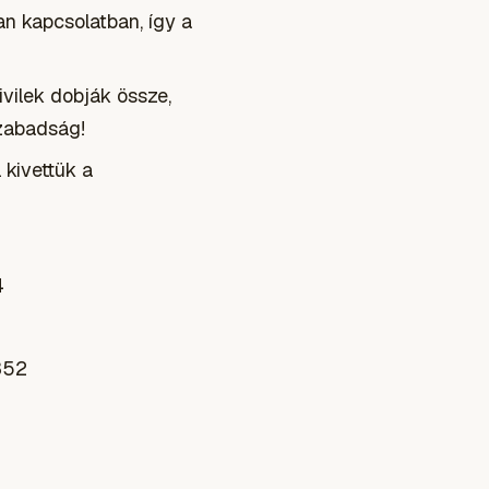
n kapcsolatban, így a
ilek dobják össze,
szabadság!
 kivettük a
4
352