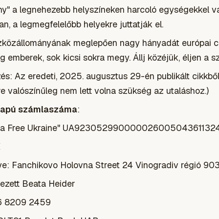
ny" a legnehezebb helyszíneken harcoló egységekkel va
n, a legmegfelelőbb helyekre juttatják el.
zközállományának meglepően nagy hányadát európai civ
emberek, sok kicsi sokra megy. Állj közéjük, éljen a 
zés:
Az eredeti, 2025. augusztus 29-én publikált cikkből
e valószínűleg nem lett volna szükség az utaláshoz.
)
alapú számlaszáma
:
for a Free Ukraine" UA92305299000002600504361132
X
ye: Fanchikovo Holovna Street 24 Vinogradiv régió 90
ezett Beata Heider
6 8209 2459