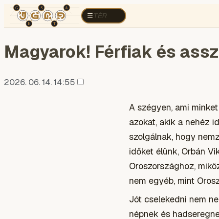
TÉR
ELEMZÉS
KOGNITÍV HÁBORÚ
R
TÉR
☰
Magyarok! Férfiak és ass
2026. 06. 14. 14:55
A szégyen, ami minket
azokat, akik a nehéz i
szolgálnak, hogy nemze
időket élünk, Orbán V
Oroszországhoz, miköz
nem egyéb, mint Orosz
Jót cselekedni nem neh
népnek és hadseregnek