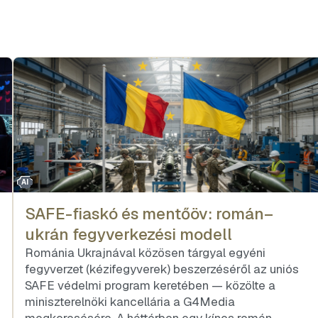
AI
SAFE-fiaskó és mentőöv: román–
ukrán fegyverkezési modell
Románia Ukrajnával közösen tárgyal egyéni
fegyverzet (kézifegyverek) beszerzéséről az uniós
SAFE védelmi program keretében — közölte a
miniszterelnöki kancellária a G4Media
megkeresésére. A háttérben egy kínos román