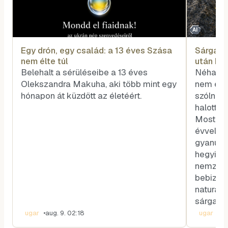
AI
Egy drón, egy család: a 13 éves Szása
Sárga vi
nem élte túl
után biz
Belehalt a sérüléseibe a 13 éves
Néha a 
Olekszandra Makuha, aki több mint egy
nem egy
hónapon át küzdött az életéért.
szólnak,
halott z
Most épp
évvel az
gyanút f
hegyi vi
nemzetk
bebizony
naturali
sárga sz
ugar
•
aug. 9. 02:18
ugar
•
au