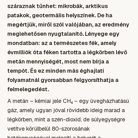
száraznak tűnhet: mikrobák, arktikus
patakok, geotermális helyszínek. De ha
megértjük, miről szól valójában, az eredmény
meglehetősen nyugtalanító. Lényege egy
mondatban: az a természetes fék, amely
évmilliók óta féken tartotta a légkörben lévő
metán mennyiségét, most nem bírja a
tempót. És ez minden más éghajlati
folyamatnál gyorsabban felgyorsíthatja a
felmelegedést.
A metán – kémiai jele CH₄ – egy üvegházhatású
gáz, amely ugyan jóval rövidebb ideig marad a
légkörben, mint a szén-dioxid, de súlyegységre
vetítve körülbelül 80-szorosának
hatékonyságával melegíti a bolygót a