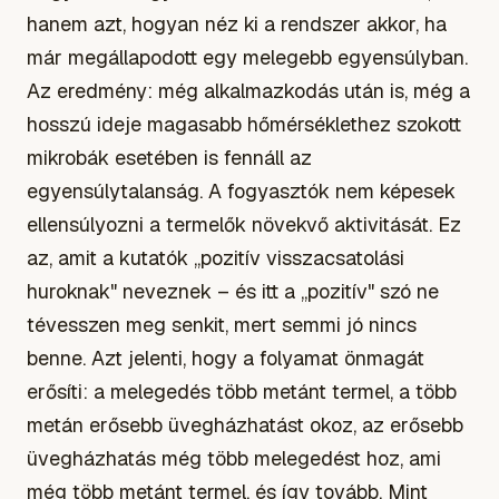
hanem azt, hogyan néz ki a rendszer akkor, ha
már megállapodott egy melegebb egyensúlyban.
Az eredmény: még alkalmazkodás után is, még a
hosszú ideje magasabb hőmérséklethez szokott
mikrobák esetében is fennáll az
egyensúlytalanság. A fogyasztók nem képesek
ellensúlyozni a termelők növekvő aktivitását. Ez
az, amit a kutatók „pozitív visszacsatolási
huroknak" neveznek – és itt a „pozitív" szó ne
tévesszen meg senkit, mert semmi jó nincs
benne. Azt jelenti, hogy a folyamat önmagát
erősíti: a melegedés több metánt termel, a több
metán erősebb üvegházhatást okoz, az erősebb
üvegházhatás még több melegedést hoz, ami
még több metánt termel, és így tovább. Mint