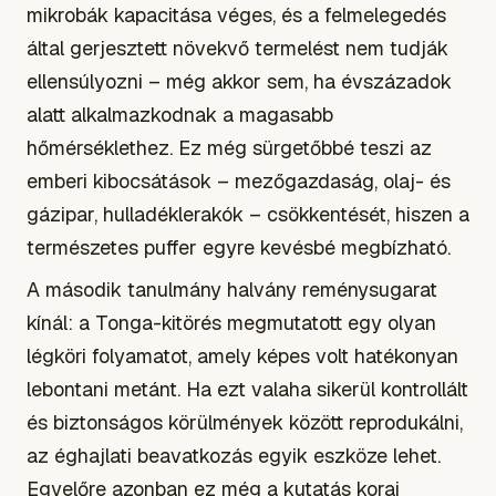
mikrobák kapacitása véges, és a felmelegedés
által gerjesztett növekvő termelést nem tudják
ellensúlyozni – még akkor sem, ha évszázadok
alatt alkalmazkodnak a magasabb
hőmérséklethez. Ez még sürgetőbbé teszi az
emberi kibocsátások – mezőgazdaság, olaj- és
gázipar, hulladéklerakók – csökkentését, hiszen a
természetes puffer egyre kevésbé megbízható.
A második tanulmány halvány reménysugarat
kínál: a Tonga-kitörés megmutatott egy olyan
légköri folyamatot, amely képes volt hatékonyan
lebontani metánt. Ha ezt valaha sikerül kontrollált
és biztonságos körülmények között reprodukálni,
az éghajlati beavatkozás egyik eszköze lehet.
Egyelőre azonban ez még a kutatás korai