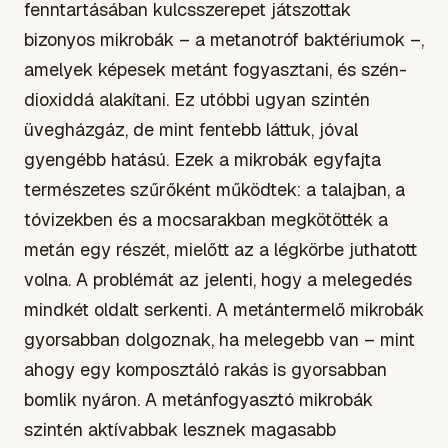
fenntartásában kulcsszerepet játszottak
bizonyos mikrobák – a metanotróf baktériumok –,
amelyek képesek metánt fogyasztani, és szén-
dioxiddá alakítani. Ez utóbbi ugyan szintén
üvegházgáz, de mint fentebb láttuk, jóval
gyengébb hatású. Ezek a mikrobák egyfajta
természetes szűrőként működtek: a talajban, a
tóvizekben és a mocsarakban megkötötték a
metán egy részét, mielőtt az a légkörbe juthatott
volna. A problémát az jelenti, hogy a melegedés
mindkét oldalt serkenti. A metántermelő mikrobák
gyorsabban dolgoznak, ha melegebb van – mint
ahogy egy komposztáló rakás is gyorsabban
bomlik nyáron. A metánfogyasztó mikrobák
szintén aktívabbak lesznek magasabb