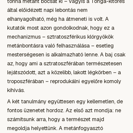
tonna metánt bocsát ki – vagyis a Tonga-kitörés
által előidézett napi lebontás nem
elhanyagolható, még ha átmeneti is volt. A
kutatók most azon gondolkodnak, hogy ez a
mechanizmus – sztratoszférikus klórgyökök
metánbontásra való felhasználása – esetleg
mesterségesen is alkalmazható lenne. A baj csak
az, hogy ami a sztratoszférában természetesen
lejátszódott, azt a közelibb, lakott légkörben – a
troposzférában – reprodukálni egyelőre komoly
kihívás.
A két tanulmány együttesen egy kellemetlen, de
fontos üzenetet hordoz. Az első azt mondja: ne
számítsunk arra, hogy a természet majd
megoldja helyettünk. A metánfogyasztó