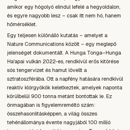
amikor egy hógolyó elindul lefelé a hegyoldalon,
és egyre nagyobb lesz – csak itt nem hó, hanem
hőmérséklet.
Egy teljesen különálló kutatás – amelyet a
Nature Communications közölt – egy meglepő
jelenséget dokumentált. A Hunga Tonga–Hunga
Ha'apai vulkán 2022-es, rendkívül erős kitörése
sós tengervizet és hamut lövellt a
sztratoszférába. Ott a napfény hatására rendkívül
reaktív klórgyökök keletkeztek, amelyek naponta
körülbelül 900 tonna metánt bontottak le. Ez
önmagában is figyelemreméltó szám:
összehasonlításképpen, a világ összes
tehénállománya évente nagyjából 100 millió