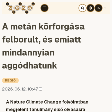
TÉR
ELEMZÉS
KOGNITÍV HÁBORÚ
RÉ
☰
HU
A metán körforgása
felborult, és emiatt
mindannyian
aggódhatunk
RÉGIÓ
2026. 06. 12. 10:47
A Nature Climate Change folyóiratban
megjelent tanulmány első olvasásra