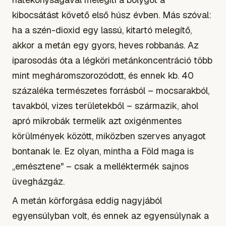
kibocsátást követő első húsz évben. Más szóval:
ha a szén-dioxid egy lassú, kitartó melegítő,
akkor a metán egy gyors, heves robbanás. Az
iparosodás óta a légköri metánkoncentráció több
mint megháromszorozódott, és ennek kb. 40
százaléka természetes forrásból – mocsarakból,
tavakból, vizes területekből – származik, ahol
apró mikrobák termelik azt oxigénmentes
körülmények között, miközben szerves anyagot
bontanak le. Ez olyan, mintha a Föld maga is
„emésztene" – csak a melléktermék sajnos
üvegházgáz.
A metán körforgása eddig nagyjából
egyensúlyban volt, és ennek az egyensúlynak a