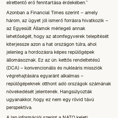
elrettentő erő fenntartása érdekében.”
Azonban a Financial Times szerint – amely
három, az ügyet jól ismerő forrásra hivatkozik –
az Egyesült Államok mérlegeli annak
lehetőségét, hogy az atomfegyverek telepítését
kiterjessze azon a hat országon túlra, ahol
jelenleg a hordozásra képes repülőgépek
állomásoznak. Ez az ún. kettős rendeltetésű
(DCA) – konvencionális és nukleáris missziók
végrehajtására egyaránt alkalmas –
repülőgépeknek otthont adó országok számának
növekedését jelentenék. Hangsúlyozták
ugyanakkor, hogy ez nem egy rövid távú
perspektíva.
A lap információi szerint a NATO keleti