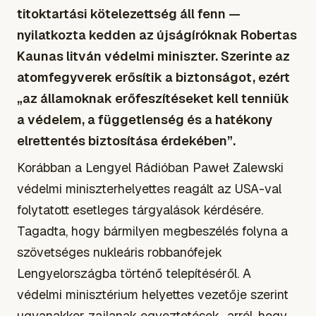
titoktartási kötelezettség áll fenn —
nyilatkozta kedden az újságíróknak Robertas
Kaunas litván védelmi miniszter. Szerinte az
atomfegyverek erősítik a biztonságot, ezért
„az államoknak erőfeszítéseket kell tenniük
a védelem, a függetlenség és a hatékony
elrettentés biztosítása érdekében”.
Korábban a Lengyel Rádióban Paweł Zalewski
védelmi miniszterhelyettes reagált az USA-val
folytatott esetleges tárgyalások kérdésére.
Tagadta, hogy bármilyen megbeszélés folyna a
szövetséges nukleáris robbanófejek
Lengyelországba történő telepítéséről. A
védelmi minisztérium helyettes vezetője szerint
ugyanakkor zajlanak egyeztetések „arról, hogy