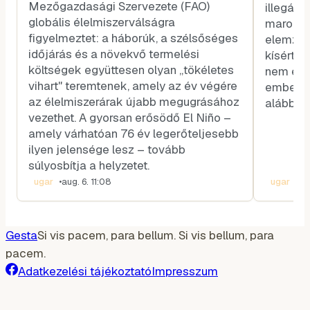
Mezőgazdasági Szervezete (FAO)
illegális
globális élelmiszerválságra
marokkói
figyelmeztet: a háborúk, a szélsőséges
elemző, 
időjárás és a növekvő termelési
kísértet
költségek együttesen olyan „tökéletes
nem egy
vihart" teremtenek, amely az év végére
emberek
az élelmiszerárak újabb megugrásához
alábbiak
vezethet. A gyorsan erősödő El Niño –
amely várhatóan 76 év legerőteljesebb
ilyen jelensége lesz – tovább
súlyosbítja a helyzetet.
ugar
•
aug. 6. 11:08
ugar
•
au
Gesta
Si vis pacem, para bellum. Si vis bellum, para
pacem.
Adatkezelési tájékoztató
Impresszum