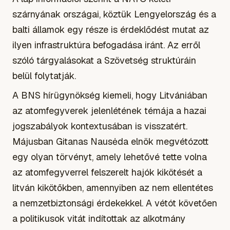
szárnyának országai, köztük Lengyelország és a
balti államok egy része is érdeklődést mutat az
ilyen infrastruktúra befogadása iránt. Az erről
szóló tárgyalásokat a Szövetség struktúráin
belül folytatják.
A BNS hírügynökség kiemeli, hogy Litvániában
az atomfegyverek jelenlétének témája a hazai
jogszabályok kontextusában is visszatért.
Májusban Gitanas Nausėda elnök megvétózott
egy olyan törvényt, amely lehetővé tette volna
az atomfegyverrel felszerelt hajók kikötését a
litván kikötőkben, amennyiben az nem ellentétes
a nemzetbiztonsági érdekekkel. A vétót követően
a politikusok vitát indítottak az alkotmány