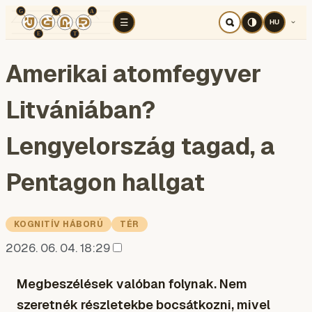
TÉR
ELEMZÉS
KOGNITÍV HÁBORÚ
RÉ
☰
HU
Amerikai atomfegyver
Litvániában?
Lengyelország tagad, a
Pentagon hallgat
KOGNITÍV HÁBORÚ
TÉR
2026. 06. 04. 18:29
Megbeszélések valóban folynak. Nem
szeretnék részletekbe bocsátkozni, mivel