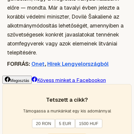
előre — mondta. Már a tavalyi évben jelezte a
korábbi védelmi miniszter, Dovilė Šakalienė az
alkotmánymódosítás lehetőségét, amennyiben a
szövetségesek konkrét javaslatokat tennének
atomfegyverek vagy azok elemeinek litvániai
telepítésére.
FORRÁS:
Onet
,
Hírek Lengyelországból
Kövess minket a Facebookon
Megosztás
Tetszett a cikk?
Támogassa a munkánkat egy kis adománnyal
20 RON
5 EUR
1500 HUF