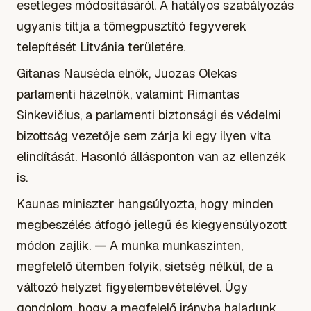
esetleges módosításáról. A hatályos szabályozás
ugyanis tiltja a tömegpusztító fegyverek
telepítését Litvánia területére.
Gitanas Nausėda elnök, Juozas Olekas
parlamenti házelnök, valamint Rimantas
Sinkevičius, a parlamenti biztonsági és védelmi
bizottság vezetője sem zárja ki egy ilyen vita
elindítását. Hasonló állásponton van az ellenzék
is.
Kaunas miniszter hangsúlyozta, hogy minden
megbeszélés átfogó jellegű és kiegyensúlyozott
módon zajlik. — A munka munkaszinten,
megfelelő ütemben folyik, sietség nélkül, de a
változó helyzet figyelembevételével. Úgy
gondolom, hogy a megfelelő irányba haladunk