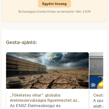
Egyéni összeg
Biztonságos fizetés Stripe-on keresztül • Min. 2 EUR
Gesta-ajánló:
AI
„Tökéletes vihar": globális
Ceuta e
élelmiszerválságra figyelmeztet az
A spany
ENSZ
Az ENSZ Élelmezésügyi és
alatt ak