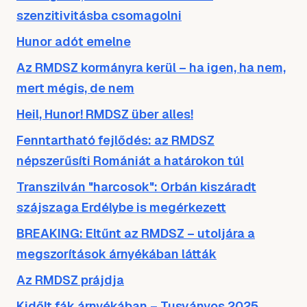
szenzitivitásba csomagolni
Hunor adót emelne
Az RMDSZ kormányra kerül – ha igen, ha nem,
mert mégis, de nem
Heil, Hunor! RMDSZ über alles!
Fenntartható fejlődés: az RMDSZ
népszerűsíti Romániát a határokon túl
Transzilván "harcosok": Orbán kiszáradt
szájszaga Erdélybe is megérkezett
BREAKING: Eltűnt az RMDSZ – utoljára a
megszorítások árnyékában látták
Az RMDSZ prájdja
Kidőlt fák árnyékában – Tusványos 2025