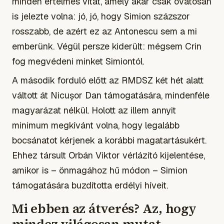
minden értelmes vitát, amely akár csak óvatosan
is jelezte volna: jó, jó, hogy Simion százszor
rosszabb, de azért ez az Antonescu sem a mi
emberünk. Végül persze kiderült: mégsem Crin
fog megvédeni minket Simiontól.
A második forduló előtt az RMDSZ két hét alatt
váltott át Nicușor Dan támogatására, mindenféle
magyarázat nélkül. Holott az illem annyit
minimum megkívánt volna, hogy legalább
bocsánatot kérjenek a korábbi magatartásukért.
Ehhez társult Orbán Viktor vérlázító kijelentése,
amikor is – önmagához hű módon – Simion
támogatására buzdította erdélyi híveit.
Mi ebben az átverés? Az, hogy
mindez világosan mutat