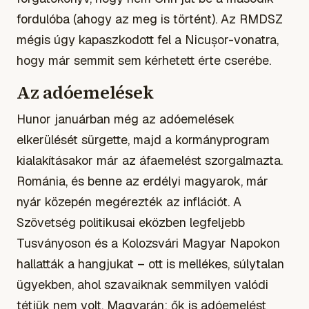
fordulóba (ahogy az meg is történt). Az RMDSZ
mégis úgy kapaszkodott fel a Nicușor-vonatra,
hogy már semmit sem kérhetett érte cserébe.
Az adóemelések
Hunor januárban még az adóemelések
elkerülését sürgette, majd a kormányprogram
kialakításakor már az áfaemelést szorgalmazta.
Románia, és benne az erdélyi magyarok, már
nyár közepén megérezték az inflációt. A
Szövetség politikusai eközben legfeljebb
Tusványoson és a Kolozsvári Magyar Napokon
hallatták a hangjukat – ott is mellékes, súlytalan
ügyekben, ahol szavaiknak semmilyen valódi
tétjük nem volt. Magyarán: ők is adóemelést