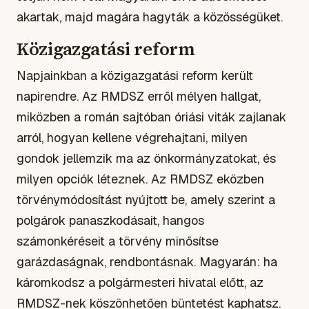
akartak, majd magára hagyták a közösségüket.
Közigazgatási reform
Napjainkban a közigazgatási reform került
napirendre. Az RMDSZ erről mélyen hallgat,
miközben a román sajtóban óriási viták zajlanak
arról, hogyan kellene végrehajtani, milyen
gondok jellemzik ma az önkormányzatokat, és
milyen opciók léteznek. Az RMDSZ eközben
törvénymódosítást nyújtott be, amely szerint a
polgárok panaszkodásait, hangos
számonkéréseit a törvény minősítse
garázdaságnak, rendbontásnak. Magyarán: ha
káromkodsz a polgármesteri hivatal előtt, az
RMDSZ-nek köszönhetően büntetést kaphatsz.