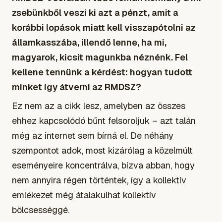
zsebünkből veszi ki azt a pénzt, amit a
korábbi lopások miatt kell visszapótolni az
államkasszába, illendő lenne, ha mi,
magyarok, kicsit magunkba néznénk. Fel
kellene tennünk a kérdést: hogyan tudott
minket így átverni az RMDSZ?
Ez nem az a cikk lesz, amelyben az összes
ehhez kapcsolódó bűnt felsoroljuk – azt talán
még az internet sem bírná el. De néhány
szempontot adok, most kizárólag a közelmúlt
eseményeire koncentrálva, bízva abban, hogy
nem annyira régen történtek, így a kollektív
emlékezet még átalakulhat kollektív
bölcsességgé.