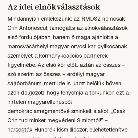
Az idei elnökválasztások
Mindannyian emlékszünk: az RMDSZ nemcsak
Crin Antonescut támogatta az elnökválasztások
első fordulójában, hanem ő maga ajánlotta a
marosvásárhelyi magyar orvosi kar gyilkosának
személyét a kormánykoalíciós partnerek
figyelmébe. Az első kör előtt aztán az összes –
szó szerint az összes – erdélyi magyar
sajtóorbánum, mert ide is jutott belőlük bőven,
azon dolgozott, hogy lenyomja a torkunkon ezt a
hirtelen magyarellenesből
demokráciamegmentővé sminkelt alakot. „Csak
Crin tud minket megvédeni Simiontól!” –
harsogták Hunorék kismilliószor, ellehetetlenítve