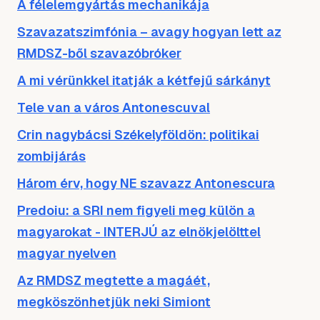
A félelemgyártás mechanikája
Szavazatszimfónia – avagy hogyan lett az
RMDSZ-ből szavazóbróker
A mi vérünkkel itatják a kétfejű sárkányt
Tele van a város Antonescuval
Crin nagybácsi Székelyföldön: politikai
zombijárás
Három érv, hogy NE szavazz Antonescura
Predoiu: a SRI nem figyeli meg külön a
magyarokat - INTERJÚ az elnökjelölttel
magyar nyelven
Az RMDSZ megtette a magáét,
megköszönhetjük neki Simiont