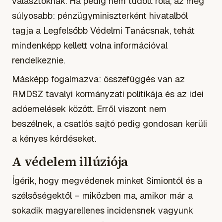
választóknak. Ha pedig nem tudott róla, az még
súlyosabb: pénzügyminiszterként hivatalból
tagja a Legfelsőbb Védelmi Tanácsnak, tehát
mindenképp kellett volna információval
rendelkeznie.
Másképp fogalmazva: összefüggés van az
RMDSZ tavalyi kormányzati politikája és az idei
adóemelések között. Erről viszont nem
beszélnek, a csatlós sajtó pedig gondosan kerüli
a kényes kérdéseket.
A védelem illúziója
Ígérik, hogy megvédenek minket Simiontól és a
szélsőségektől – miközben ma, amikor már a
sokadik magyarellenes incidensnek vagyunk