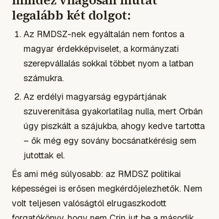
legalább két dolgot:
Az RMDSZ-nek egyáltalán nem fontos a
magyar érdekképviselet, a kormányzati
szerepvállalás sokkal többet nyom a latban
számukra.
Az erdélyi magyarság egypártjának
szuverenitása gyakorlatilag nulla, mert Orbán
úgy piszkált a szájukba, ahogy kedve tartotta
– ők még egy sovány bocsánatkérésig sem
jutottak el.
És ami még súlyosabb: az RMDSZ politikai
képességei is erősen megkérdőjelezhetők. Nem
volt teljesen valóságtól elrugaszkodott
forgatókönyv, hogy nem Crin jut be a második