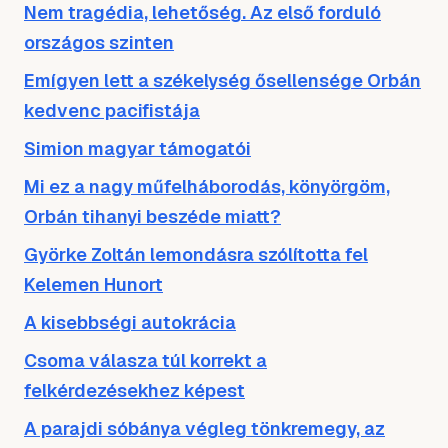
Nem tragédia, lehetőség. Az első forduló
országos szinten
Emígyen lett a székelység ősellensége Orbán
kedvenc pacifistája
Simion magyar támogatói
Mi ez a nagy műfelháborodás, könyörgöm,
Orbán tihanyi beszéde miatt?
Györke Zoltán lemondásra szólította fel
Kelemen Hunort
A kisebbségi autokrácia
Csoma válasza túl korrekt a
felkérdezésekhez képest
A parajdi sóbánya végleg tönkremegy, az