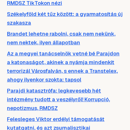
RMDSZ TikTokon nézi
Székelyföld két tűz között: a gyarmatosítás új
szakasza
Brandet lehetne rabolni, csak nem nekünk,
nem nektek, ilyen állapotban
Az a megyei tanácselnök vetné bé Parajdon
a katonaságot, akinek a nyámja mindenkit
terrorizál Városfalván, s ennek a Transtelex,
ahogy ilyenkor szokta: tapsol
Parajdi katasztrófa: legkevesebb hét
intézmény tudott a veszélyről! Korrupció,
nepotizmus, RMDSZ
Felesleges Viktor erdélyi támogatását
kutatgatni, és azt zsurnalisztikai