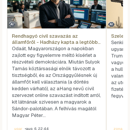
AI
AI
Rendhagyó civil szavazás az
Szele T
államfőről - Hadházy kapta a legtöbb
Senkit s
voksot
Odaát, Magyarországon a napokban
ugyanazé
zajlott egy figyelemre méltó kísérlet a
Trump és
részvételi demokráciára. Miután Sulyok
vagyok, 
Tamás köztársasági elnök távozott a
a hullar
tisztségből, és az Országgyűlésnek új
valamel
államfőt kell választania (a döntés
az utóla
kedden várható), az aHang nevű civil
fizetése
szervezet online szavazást indított arról,
fegyvere
kit látnának szívesen a magyarok a
Sándor-palotában. A felhívás magától
Magyar Péter…
ugar
•
aug. 6. 22:44
zona
•
au