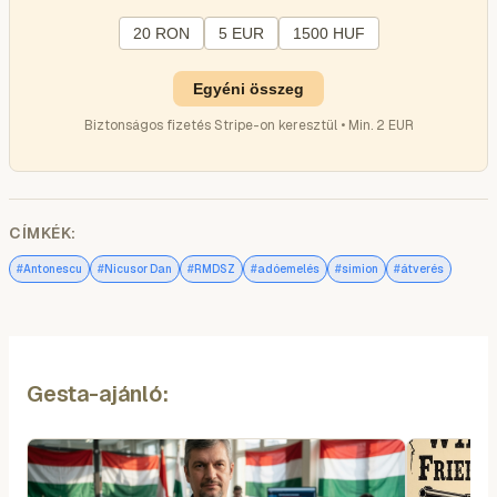
20 RON
5 EUR
1500 HUF
Egyéni összeg
Biztonságos fizetés Stripe-on keresztül • Min. 2 EUR
CÍMKÉK:
#
#
#
#
#
#
Antonescu
Nicusor Dan
RMDSZ
adóemelés
simion
átverés
Gesta-ajánló: