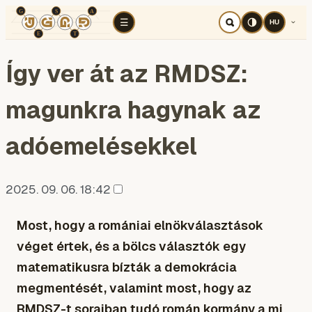
TÉR
ELEMZÉS
KOGNITÍV HÁBORÚ
RÉ
☰
HU
Így ver át az RMDSZ:
magunkra hagynak az
adóemelésekkel
2025. 09. 06. 18:42
Most, hogy a romániai elnökválasztások
véget értek, és a bölcs választók egy
matematikusra bízták a demokrácia
megmentését, valamint most, hogy az
RMDSZ-t soraiban tudó román kormány a mi