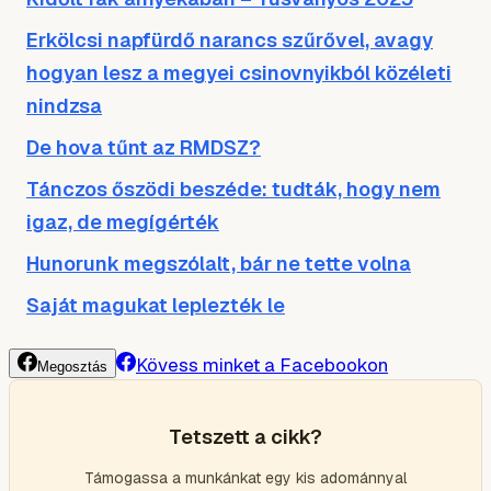
Erkölcsi napfürdő narancs szűrővel, avagy
hogyan lesz a megyei csinovnyikból közéleti
nindzsa
De hova tűnt az RMDSZ?
Tánczos őszödi beszéde: tudták, hogy nem
igaz, de megígérték
Hunorunk megszólalt, bár ne tette volna
Saját magukat leplezték le
Kövess minket a Facebookon
Megosztás
Tetszett a cikk?
Támogassa a munkánkat egy kis adománnyal