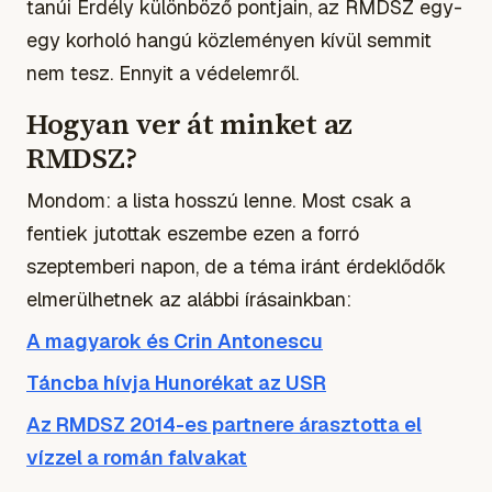
tanúi Erdély különböző pontjain, az RMDSZ egy-
egy korholó hangú közleményen kívül semmit
nem tesz. Ennyit a védelemről.
Hogyan ver át minket az
RMDSZ?
Mondom: a lista hosszú lenne. Most csak a
fentiek jutottak eszembe ezen a forró
szeptemberi napon, de a téma iránt érdeklődők
elmerülhetnek az alábbi írásainkban:
A magyarok és Crin Antonescu
Táncba hívja Hunorékat az USR
Az RMDSZ 2014-es partnere árasztotta el
vízzel a román falvakat