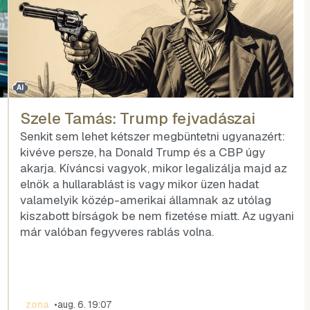
AI
Szele Tamás: Trump fejvadászai
Senkit sem lehet kétszer megbüntetni ugyanazért:
kivéve persze, ha Donald Trump és a CBP úgy
akarja. Kíváncsi vagyok, mikor legalizálja majd az
elnök a hullarablást is vagy mikor üzen hadat
valamelyik közép-amerikai államnak az utólag
kiszabott bírságok be nem fizetése miatt. Az ugyanis
már valóban fegyveres rablás volna.
zona
•
aug. 6. 19:07