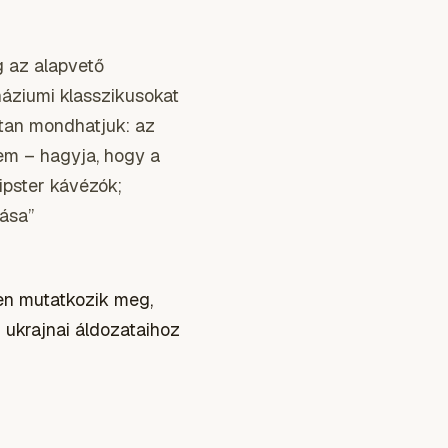
g az alapvető
náziumi klasszikusokat
dtan mondhatjuk: az
sem – hagyja, hogy a
ipster kávézók;
tása”
en mutatkozik meg,
 ukrajnai áldozataihoz