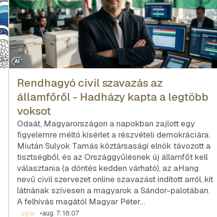
AI
Rendhagyó civil szavazás az
államfőről - Hadházy kapta a legtöbb
voksot
Odaát, Magyarországon a napokban zajlott egy
figyelemre méltó kísérlet a részvételi demokráciára.
Miután Sulyok Tamás köztársasági elnök távozott a
tisztségből, és az Országgyűlésnek új államfőt kell
választania (a döntés kedden várható), az aHang
nevű civil szervezet online szavazást indított arról, kit
látnának szívesen a magyarok a Sándor-palotában.
A felhívás magától Magyar Péter…
ugar
•
aug. 7. 16:07