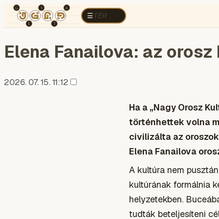
TÉR
ELEMZÉS
KOGNITÍV HÁBORÚ
R
TÉR
☰
Elena Fanailova: az orosz
2026. 07. 15. 11:12
Ha a „Nagy Orosz Kul
történhettek volna me
civilizálta az orosz
Elena Fanailova oros
A kultúra nem pusztán
kultúrának formálnia k
helyzetekben. Buceába
tudták beteljesíteni c