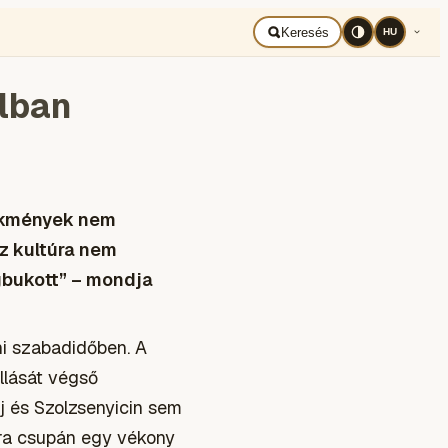
BAD UKRAJNA
Română
Keresés
HU
olban
lekmények nem
sz kultúra nem
gbukott” – mondja
i szabadidőben. A
llását végső
j és Szolzsenyicin sem
túra csupán egy vékony