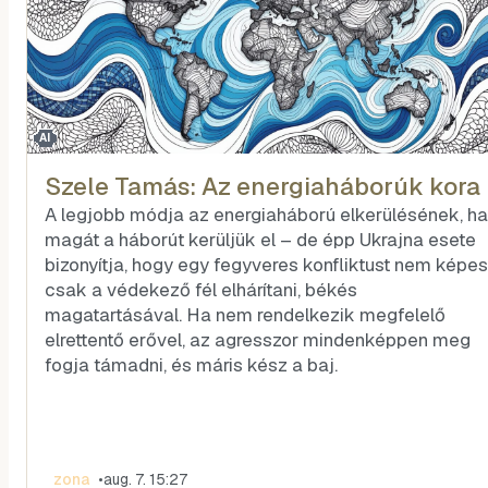
AI
Szele Tamás: Az energiaháborúk kora
A legjobb módja az energiaháború elkerülésének, ha
magát a háborút kerüljük el – de épp Ukrajna esete
bizonyítja, hogy egy fegyveres konfliktust nem képes
csak a védekező fél elhárítani, békés
magatartásával. Ha nem rendelkezik megfelelő
elrettentő erővel, az agresszor mindenképpen meg
fogja támadni, és máris kész a baj.
zona
•
aug. 7. 15:27