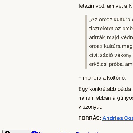
felszín volt, amivel a 
„Az orosz kultúra
tiszteletet az em
átírták, majd véd
orosz kultúra meg
civilizáció vékon
erkölcsi próba, a
– mondja a költőnő.
Egy konkrétabb példa:
hanem abban a gúnyos,
viszonyul.
FORRÁS:
Andries Cos