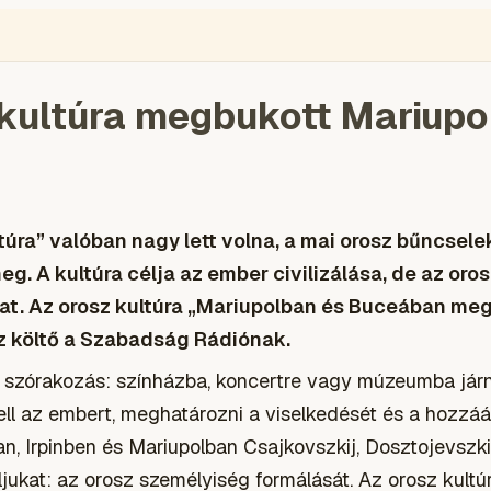
ÉGIÓ
ENGLISH
VIDEÓ
BLOGOK
VOKS
TOLVAJMONITOR
SZA
 kultúra megbukott Mariup
túra” valóban nagy lett volna, a mai orosz bűncse
g. A kultúra célja az ember civilizálása, de az oro
okat. Az orosz kultúra „Mariupolban és Buceában me
z költő a Szabadság Rádiónak.
 szórakozás: színházba, koncertre vagy múzeumba járn
ell az embert, meghatározni a viselkedését és a hozzáá
n, Irpinben és Mariupolban Csajkovszkij, Dosztojevszki
éljukat: az orosz személyiség formálását. Az orosz kul