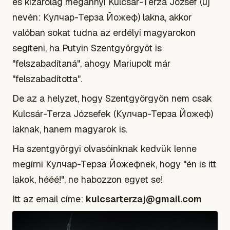
és kizárólag megannyi Kulcsár-Terza József (új
nevén: Кулчар-Терза Йожеф) lakna, akkor
valóban sokat tudna az erdélyi magyarokon
segíteni, ha Putyin Szentgyörgyöt is
"felszabadítaná", ahogy Mariupolt már
"felszabadította".
De az a helyzet, hogy Szentgyörgyön nem csak
Kulcsár-Terza Józsefek (Кулчар-Терза Йожеф)
laknak, hanem magyarok is.
Ha szentgyörgyi olvasóinknak kedvük lenne
megírni Кулчар-Терза Йожефnek, hogy "én is itt
lakok, hééé!", ne habozzon egyet se!
Itt az email címe:
kulcsarterzaj@gmail.com