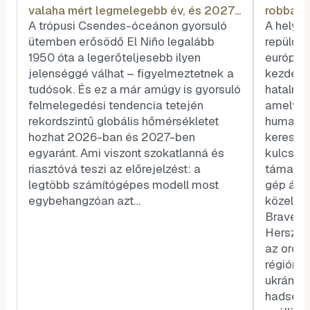
valaha mért legmelegebb év, és 2027
robbanó
még forróbb lesz
drón egy
A trópusi Csendes-óceánon gyorsuló
A helysz
ütemben erősödő El Niño legalább
repülőté
1950 óta a legerőteljesebb ilyen
európai 
jelenséggé válhat – figyelmeztetnek a
kezdete 
tudósok. És ez a már amúgy is gyorsuló
hatalmas
felmelegedési tendencia tetején
amelyek 
rekordszintű globális hőmérsékletet
humanitá
hozhat 2026-ban és 2027-ben
kereske
egyaránt. Ami viszont szokatlanná és
kulcssz
riasztóvá teszi az előrejelzést: a
támadás
legtöbb számítógépes modell most
gép állt 
egybehangzóan azt…
közelébe
Brave Li
Herszon)
az orosz
régióra.
ukrán b
hadsereg