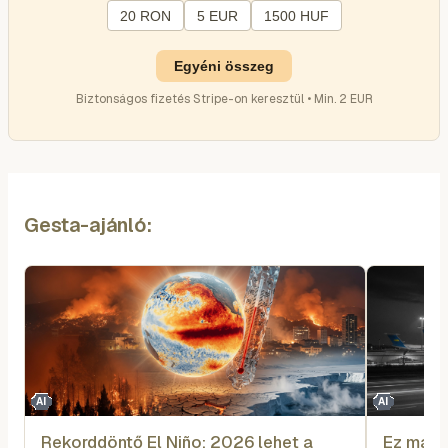
20 RON
5 EUR
1500 HUF
Egyéni összeg
Biztonságos fizetés Stripe-on keresztül • Min. 2 EUR
Gesta-ajánló:
AI
AI
Rekorddöntő El Niño: 2026 lehet a
Ez már n