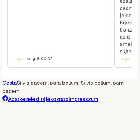
szállítá
csomópo
jelenlét
Kijevnek
tranzitp
az a faj
amelyne
sújtaná 
ugar
•
aug. 6. 00:05
ugar
•
au
Gesta
Si vis pacem, para bellum. Si vis bellum, para
pacem.
Adatkezelési tájékoztató
Impresszum