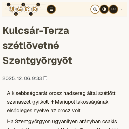
TÉR
ELEMZÉS
KOGNITÍV HÁBORÚ
RÉ
☰
HU
Kulcsár-Terza
szétlövetné
Szentgyörgyöt
2025. 12. 06. 9:33
A kisebbségbarát orosz hadsereg által szétlőtt,
szanaszét gyilkolt ✝Mariupol lakosságának
elsődleges nyelve az orosz volt.
Ha Szentgyörgyön ugyanilyen arányban csakis