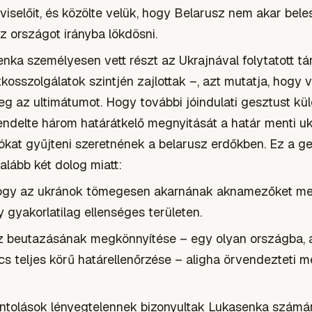
viselőit, és közölte velük, hogy Belarusz nem akar bel
 országot irányba lökdösni.
nka személyesen vett részt az Ukrajnával folytatott t
kosszolgálatok szintjén zajlottak –, azt mutatja, hogy 
g az ultimátumot. Hogy további jóindulati gesztust kül
rendelte három határátkelő megnyitását a határ menti u
at gyűjteni szeretnének a belarusz erdőkben. Ez a g
galább két dolog miatt:
hogy az ukránok tömegesen akarnának aknamezőket meg
 gyakorlatilag ellenséges területen.
z beutazásának megkönnyítése – egy olyan országba,
s teljes körű határellenőrzése – aligha örvendezteti m
olások lényegtelennek bizonyultak Lukasenka számára