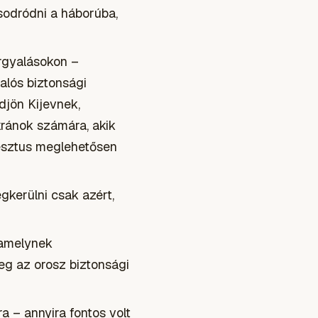
esodródni a háborúba,
árgyalásokon –
valós biztonsági
djön Kijevnek,
kránok számára, akik
esztus meglehetősen
kerülni csak azért,
 amelynek
eg az orosz biztonsági
 – annyira fontos volt