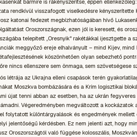
kasenkát bármire is rákényszerítse, éppen ellenkezőleg: 
a rendkívül visszafogott viselkedésre kényszerítette K
rosz katonai fedezet megbízhatóságában hívő Lukasenka
lgáltatást Oroszországnak, ezen jól is keresett, és oros
rszágába telepített „Oresnyik" rakétákkal ijesztgette a 
nciák meggyőző ereje elhalványult – mind Kijev, mind
étafejlesztésének köszönhetően olyan sebezhető pontra 
őre nincs ellenszere sem önmaga, sem szövetségese s
s létrája az Ukrajna elleni csapások terén gyakorlatila
rmákat Moszkva bombázására és a Krím logisztikai blok
mi újat tenni abban az esetben, ha az ukrán fegyveres 
k támadni. Végeredményben megváltozott a kockázatok
el folytatott különtárgyalások és engedmények mellett 
lyi jelentőségű kérdésben. Ez nem jelenti azt, hogy mi
usz Oroszországtól való függése kolosszális, Moszkvá