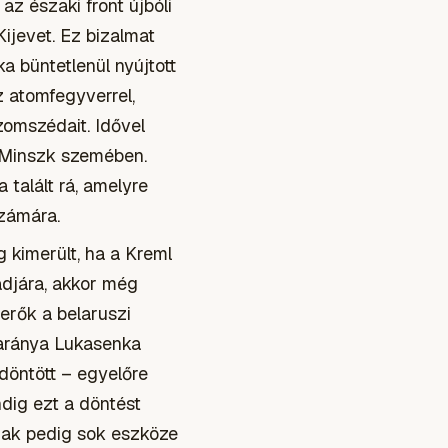
az északi front újbóli
ijevet. Ez bizalmat
 büntetlenül nyújtott
z atomfegyverrel,
szomszédait. Idővel
 Minszk szemében.
talált rá, amelyre
zámára.
g kimerült, ha a Kreml
ádjára, akkor még
erők a belaruszi
 aránya Lukasenka
döntött – egyelőre
ndig ezt a döntést
nak pedig sok eszköze