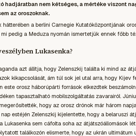
irtó hadjáratban nem kétséges, a mértéke viszont 
sem az oroszoknak.
ek hátterében a berlini Carnegie Kutatóközpontjának oro
, mi pedig a Meduza nyomán ismertetjük ennek főbb téz
 veszélyben Lukasenka?
ganda azt állítja, hogy Zelenszkij találta ki mind az át
azok kikapcsolását, ám túl sok jel utal arra, hogy Kijev
én este orosz háborúpárti források elkezdtek beszámoln
idéken tapasztalható mobilszolgáltatás zavarairól. Jún
megerősítették, hogy az orosz drónok már három napja
ap estéjén Zelenszkij kijelentette, hogy a belaruszi á
a Lukasenka sem cáfolta soha az átjátszóállomások lét
folytatott találkozón elismerte, hogy az ukrán ultimátu