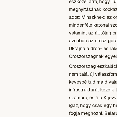
eszközei arra, hogy Lu
megnyitásának kockázat
adott Minszknek: az o
mindenféle katonai szo
valamint az állítólag o
azonban az orosz gara
Ukrajna a drón- és rak
Oroszországnak egyel
Oroszország eszkaláció
nem talál új válaszfo
kevésbé tud majd vala
infrastruktúrát kezdi
számára, és ő a Kijevv
igaz, hogy csak egy he
fogja meghozni. Belar