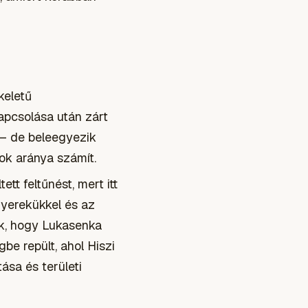
keletű
apcsolása után zárt
s – de beleegyezik
ok aránya számít.
tt feltűnést, mert itt
 gyerekükkel és az
zik, hogy Lukasenka
be repült, ahol Hiszi
ása és területi