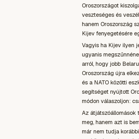
Oroszországot kiszolg
veszteséges és veszél
hanem Oroszország szá
Kijev fenyegetésére e
Vagyis ha Kijev ilyen 
ugyanis megszűnnének
arról, hogy jobb Belar
Oroszország újra elke
és a NATO közötti eszk
segítséget nyújtott O
módon válaszoljon: cs
Az átjátszóállomások 
meg, hanem azt is bemu
már nem tudja korábbi