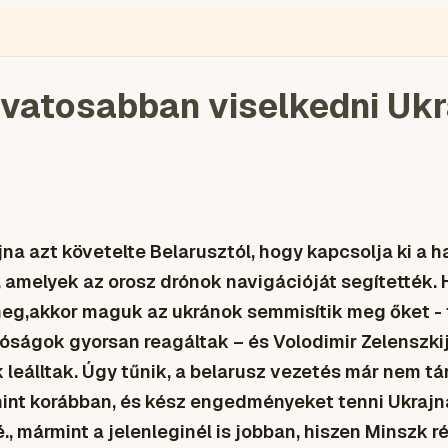
ÉGIÓ
ENGLISH
VIDEÓ
BLOGOK
VOKS
TOLVAJMONITOR
SZA
óvatosabban viselkedni Uk
na azt követelte Belarusztól, hogy kapcsolja ki a h
 amelyek az orosz drónok navigációját segítették.
meg,akkor maguk az ukránok semmisítik meg őket - 
tóságok gyorsan reagáltak – és Volodimir Zelenszkij
 leálltak. Úgy tűnik, a belarusz vezetés már nem 
mint korábban, és kész engedményeket tenni Ukraj
é., mármint a jelenleginél is jobban, hiszen Minszk 