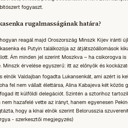
bítószert fogyaszt.
kasenka rugalmasságának határa?
 hogyan reagál majd Oroszország Minszk Kijev iránti új
asenka és Putyin találkozója az átjátszóállomások kik
ajlott. Ám minden jel szerint Moszkva – ha csikorogva i
Minszk érvelése egyszerű: itt az előnyök és kockázat
 elnök Valdajban fogadta Lukansenkát, ami azért is kelte
soha fel nem vállalt élettársa, Alina Kabajeva két közös
ogad itt külföldi delegációt. Szintén a sztorihoz tarto
n nem hazafelé vette az irányt, hanem egyenesen Peking
tázta, hogy a kínai elnök szerint Belorusszia szuverenit
árgya - szerkesztői megjegyzés)