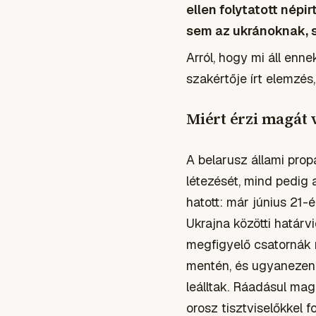
ellen folytatott nép
sem az ukránoknak, 
Arról, hogy mi áll enn
szakértője írt elemzés
Miért érzi magát
A belarusz állami propa
létezését, mind pedig 
hatott: már június 21-
Ukrajna közötti határv
megfigyelő csatornák 
mentén, és ugyanezen n
leálltak. Ráadásul mag
orosz tisztviselőkkel 