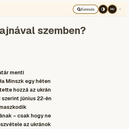
BAD UKRAJNA
Română
Keresés
HU
rajnával szemben?
atár menti
 Ha Minszk egy héten
tette hozzá az ukrán
 szerint június 22-én
támaszkodik
nának – csak hogy ne
részvétele az ukránok