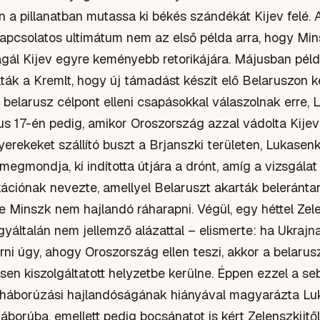
 a pillanatban mutassa ki békés szándékát Kijev felé. 
kapcsolatos ultimátum nem az első példa arra, hogy Min
gál Kijev egyre keményebb retorikájára. Májusban péld
ák a Kremlt, hogy új támadást készít elő Belaruszon ke
elarusz célpont elleni csapásokkal válaszolnak erre, 
nius 17-én pedig, amikor Oroszország azzal vádolta Kije
gyerekeket szállító buszt a Brjanszki területen, Lukasen
 megmondja, ki indította útjára a drónt, amíg a vizsgálat
kációnak nevezte, amellyel Belaruszt akarták beleránta
 Minszk nem hajlandó ráharapni. Végül, egy héttel Zel
gyáltalán nem jellemző alázattal – elismerte: ha Ukraj
rni úgy, ahogy Oroszország ellen teszi, akkor a belarus
jesen kiszolgáltatott helyzetbe kerülne. Éppen ezzel a s
 háborúzási hajlandóságának hiányával magyarázta Lu
áborúba, emellett pedig bocsánatot is kért Zelenszkijtő