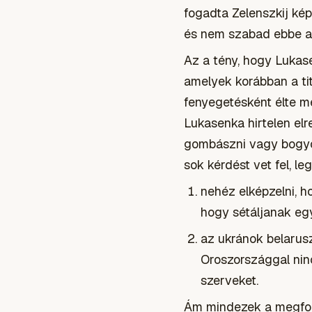
fogadta Zelenszkij kép
és nem szabad ebbe az
Az a tény, hogy Lukase
amelyek korábban a tit
fenyegetésként élte me
Lukasenka hirtelen el
gombászni vagy bogyók
sok kérdést vet fel, le
nehéz elképzelni, 
hogy sétáljanak egy
az ukránok belarus
Oroszországgal ninc
szerveket.
Ám mindezek a megfont