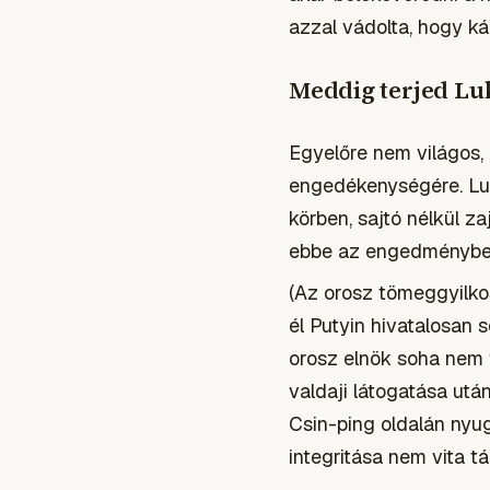
azzal vádolta, hogy ká
Meddig terjed Lu
Egyelőre nem világos,
engedékenységére. Luk
körben, sajtó nélkül z
ebbe az engedménybe. 
(Az orosz tömeggyilkos
él Putyin hivatalosan 
orosz elnök soha nem f
valdaji látogatása utá
Csin-ping oldalán nyug
integritása nem vita t