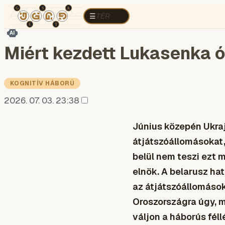
TÉR
ELEMZÉS
KOGNITÍV HÁBORÚ
R
TÉR
☰
AI
Miért kezdett Lukasenka 
KOGNITÍV HÁBORÚ
2026. 07. 03. 23:38
Június közepén Ukraj
átjátszóállomásokat,
belül nem teszi ezt 
elnök. A belarusz ha
az átjátszóállomások
Oroszországra úgy, 
váljon a háborús féll