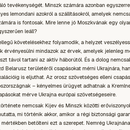
áló tevékenységét. Minszk számára azonban egyszerre
yes lemondani azokról a szállításokról, amelyek nemcs
mára is fontosak. Mire lenne jó Moszkvának egy olya
gyszerűen leáll?
jellegű követelésekhez folyamodik, a helyzet veszélyessé
 érvényesülni mindazok az érvek, amelyek jelenleg m
uszt távol tartani az aktív háborútól. És a dolog nemcsa
zd Belarusz területéről csapásokat mérni Ukrajnára, h
alációig is eljuthat. Az orosz szövetséges elleni csapá
roszországnak – kényelmes ürügyet adhatnak a Kremlne
apásokat mérve Ukrajna európai szövetségeseire.
története nemcsak Kijev és Minszk közötti erőviszonyok
tatta, mi történik akkor, amikor a régi biztonsági gar
 mértékben betölteni ezt a szerepet. Nemrég Ukrajnán