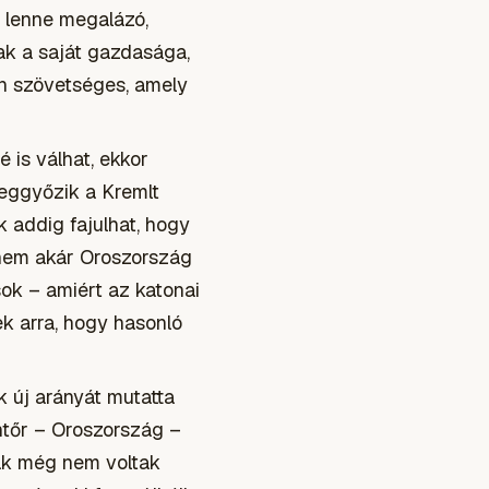
 lenne megalázó,
ak a saját gazdasága,
n szövetséges, amely
 is válhat, ekkor
eggyőzik a Kremlt
k addig fajulhat, hogy
anem akár Oroszország
sok – amiért az katonai
k arra, hogy hasonló
 új arányát mutatta
antőr – Oroszország –
ak még nem voltak