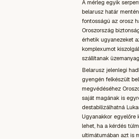
A mérleg egyik serpeny
belarusz határ mentén 
fontosságú az orosz h
Oroszország biztonság
érhetik ugyanezeket az
komplexumot kiszolgáló
szállítanak üzemanyag
Belarusz jelenlegi ha
gyengén felkészült be
megvédéséhez Oroszor
saját magának is egy
destabilizálhatná Luk
Ugyanakkor egyelőre k
lehet, ha a kérdés túl
ultimátumában azt is m