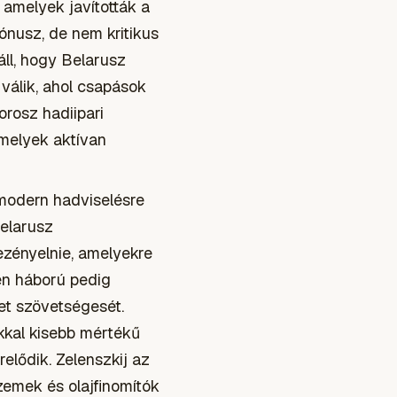
 amelyek javították a
ónusz, de nem kritikus
ll, hogy Belarusz
válik, ahol csapások
orosz hadiipari
amelyek aktívan
 modern hadviselésre
Belarusz
zényelnie, amelyekre
en háború pedig
et szövetségesét.
kkal kisebb mértékű
elődik. Zelenszkij az
üzemek és olajfinomítók