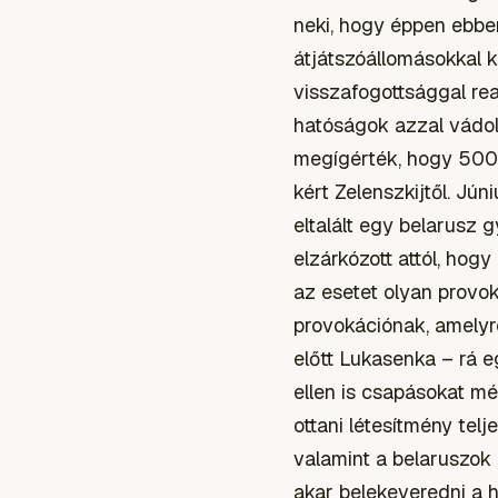
neki, hogy éppen ebben
átjátszóállomásokkal 
visszafogottsággal rea
hatóságok azzal vádolt
megígérték, hogy 500 b
kért Zelenszkijtől. Jú
eltalált egy belarusz 
elzárkózott attól, hogy
az esetet olyan provo
provokációnak, amelyre
előtt Lukasenka – rá e
ellen is csapásokat mé
ottani létesítmény tel
valamint a belaruszok
akar belekeveredni a h