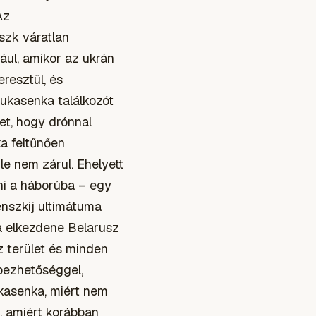
Az
szk váratlan
ául, amikor az ukrán
resztül, és
Lukasenka találkozót
vet, hogy drónnal
ka feltűnően
 le nem zárul. Ehelyett
ni a háborúba – egy
enszkij ultimátuma
na elkezdene Belarusz
z terület és minden
ebezhetőséggel,
kasenka, miért nem
l, amiért korábban