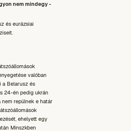
nagyon nem mindegy -
sz és eurázsiai
iseit.
játszóállomások
 fenyegetése valóban
i a Belarusz és
ius 24-én pedig ukrán
 nem repülnek e határ
tjátszóállomások
ezését, ehelyett egy
m után Minszkben