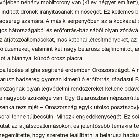
őjében néhány mobiltorony van (Kijev négyet említett),
indított drónok irányításának minőségét. Ez kellemes b
adsereg számára. A másik serpenyőben az a kockázat á
os hátországából és erőforrás-bázisából olyan zónává 
 átjátszóállomásokat, más katonai létesítményeket, az 
 üzemeket, valamint két nagy belarusz olajfinomítót, 
ot a hiánnyal küzdő orosz piacra.
dba lépése aligha segítené érdemben Oroszországot. A
larusz hadsereg gyorsan kimerülő erőforrás, ráadásul 
szágnak olyan légvédelmi rendszereket kellene odave
re nagyobb szüksége van. Egy Belaruszban népszerűtl
asenka rezsimjét – Oroszország egyik utolsó posztszovj
orai lenne túlbecsülni Minszk engedékenységét. Ez so
mutat az átjátszóállomásokon, és jelentősebb témákra ter
egemlítette, hogy szeretné leállíttatni a belarusz hadi