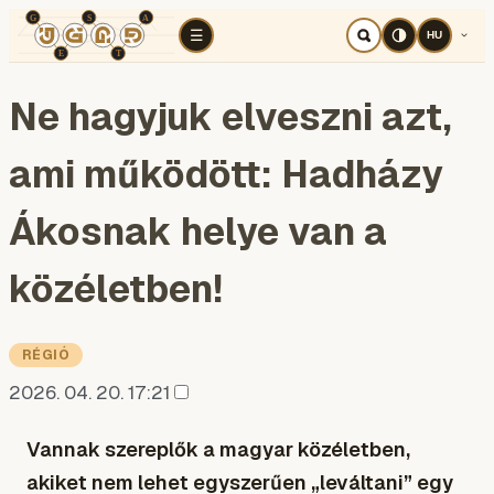
TÉR
ELEMZÉS
KOGNITÍV HÁBORÚ
RÉ
☰
HU
Ne hagyjuk elveszni azt,
ami működött: Hadházy
Ákosnak helye van a
közéletben!
RÉGIÓ
2026. 04. 20. 17:21
Vannak szereplők a magyar közéletben,
akiket nem lehet egyszerűen „leváltani” egy