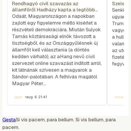
Rendhagyó civil szavazás az
Szele T
államfőről Hadházy kapta a legtöbb
Senkit s
voksot
Odaát, Magyarországon a napokban
ugyanazé
zajlott egy figyelemre méltó kísérlet a
Trump és
részvételi demokráciára. Miután Sulyok
vagyok, 
Tamás köztársasági elnök távozott a
a hullar
tisztségből, és az Országgyűlésnek új
valamel
államfőt kell választania (a döntés
az utóla
kedden várható), az aHang nevű civil
fizetése
szervezet online szavazást indított arról,
fegyvere
kit látnának szívesen a magyarok a
Sándor-palotában. A felhívás magától
Magyar Péter…
ugar
•
aug. 6. 21:41
zona
•
au
Gesta
Si vis pacem, para bellum. Si vis bellum, para
pacem.