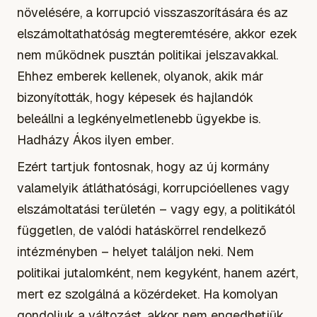
növelésére, a korrupció visszaszorítására és az
elszámoltathatóság megteremtésére, akkor ezek
nem működnek pusztán politikai jelszavakkal.
Ehhez emberek kellenek, olyanok, akik már
bizonyították, hogy képesek és hajlandók
beleállni a legkényelmetlenebb ügyekbe is.
Hadházy Ákos ilyen ember.
Ezért tartjuk fontosnak, hogy az új kormány
valamelyik átláthatósági, korrupcióellenes vagy
elszámoltatási területén – vagy egy, a politikától
független, de valódi hatáskörrel rendelkező
intézményben – helyet találjon neki. Nem
politikai jutalomként, nem kegyként, hanem azért,
mert ez szolgálná a közérdeket. Ha komolyan
gondoljuk a változást, akkor nem engedhetjük