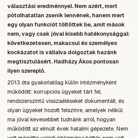
választási eredménnyel. Nem azért, mert
pótolhatatlan zsenik lennének, hanem mert
egy olyan funkciót töltöttek be, amit mások
nem, vagy csak jóval kisebb hatékonysággal:
következetesen, makacsul és személyes
kockázatot is vállalva dolgoztak hazánk
megtisztulásért. Hadházy Ákos pontosan
ilyen szereplő.
2013 óta gyakorlatilag külön intézményként
működött: korrupciós ügyeket tárt fel,
rendszerszintű visszaéléseket dokumentált, és
olyan ügyeket hozott felszínre, amelyek nélkül
ma jóval kevesebbet tudnánk arról, hogyan
működött az elmúlt évek hatalmi gépezete. Nem
volt mögötte valódi intézményi háttér, nem volt