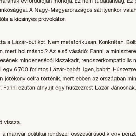
márának évfordulóján mondja. Ez nem tudatlanság. Ez 
bunkósággal. A Nagy-Magyarországos sál ilyenkor vala
alóla a kicsinyes provokátor.
a a Lázár-butikot. Nem metaforikusan. Konkrétan. Bolt.
n, mert hol máshol? Az első vásárló: Fanni, a miniszte
ének mindeneséből kiszakadt, rendszerkompatibilis m
 egy 6.700 forintos Lázár-babát. Igen, babát. Húszezre
 jótékony célra történik, mert ebben az országban min
y”. Fanni ezután átnyújt egy húszezrest Lázár Jánosnak, 
d vissza.
or a magyar politikai rendszer összesűrűsödik egy pénzt