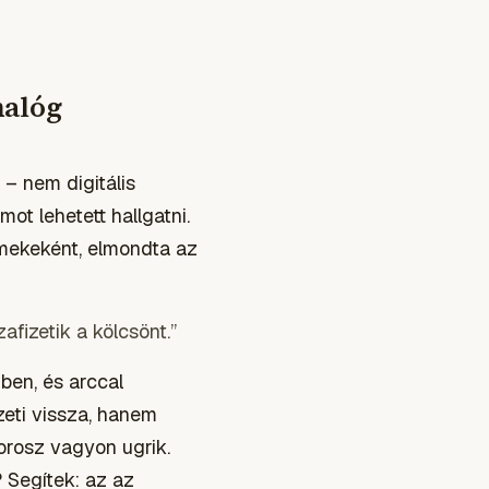
nalóg
 – nem digitális
ot lehetett hallgatni.
rmekeként, elmondta az
fizetik a kölcsönt.”
ben, és arccal
zeti vissza, hanem
orosz vagyon ugrik.
? Segítek: az az