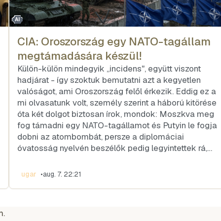
AI
CIA: Oroszország egy NATO-tagállam
megtámadására készül!
Külön-külön mindegyik „incidens", együtt viszont
hadjárat - így szoktuk bemutatni azt a kegyetlen
valóságot, ami Oroszország felől érkezik. Eddig ez a
mi olvasatunk volt, személy szerint a háború kitörése
óta két dolgot biztosan írok, mondok: Moszkva meg
fog támadni egy NATO-tagállamot és Putyin le fogja
dobni az atombombát, persze a diplomáciai
óvatosság nyelvén beszélők pedig legyintettek rá,…
ugar
•
aug. 7. 22:21
m.