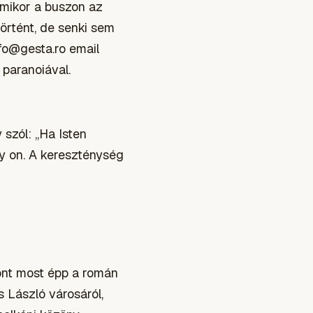
amikor a buszon az
történt, de senki sem
nfo@gesta.ro email
 paranoiával.
 szól: „Ha Isten
ny on. A kereszténység
ont most épp a román
 László városáról,