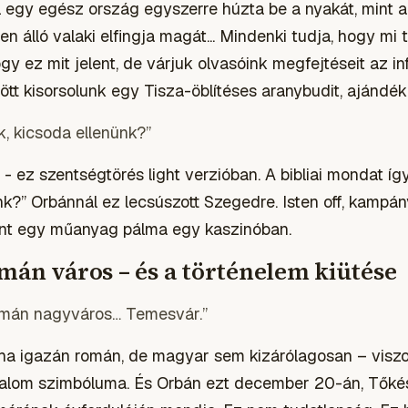
l egy egész ország egyszerre húzta be a nyakát, mint 
en álló valaki elfingja magát... Mindenki tudja, hogy mi 
ogy ez mit jelent, de várjuk olvasóink megfejtéseit az i
ött kisorsolunk egy Tisza-öblítéses aranybudit, ajándék
, kicsoda ellenünk?”
ez szentségtörés light verzióban. A bibliai mondat így
nk?” Orbánnál ez lecsúszott Szegedre. Isten off, kampá
 mint egy műanyag pálma egy kaszinóban.
mán város – és a történelem kiütése
román nagyváros… Temesvár.”
ha igazán román, de magyar sem kizárólagosan – visz
alom szimbóluma. És Orbán ezt december 20-án, Tőkés