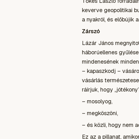
Tőkés László forradal
keverve geopolitikai 
a nyakról, és előbújik 
Zárszó
Lázár János megnyitott
háborúellenes gyűlése
mindenesének mindenes
– kapaszkodj – vásárol
vásárlás természetesen
ráírjuk, hogy „jótékon
– mosolyog,
– megköszöni,
– és közli, hogy nem a
Ez az a pillanat, amik