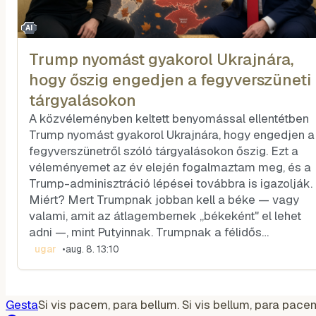
AI
Trump nyomást gyakorol Ukrajnára,
hogy őszig engedjen a fegyverszüneti
tárgyalásokon
A közvéleményben keltett benyomással ellentétben
Trump nyomást gyakorol Ukrajnára, hogy engedjen a
fegyverszünetről szóló tárgyalásokon őszig. Ezt a
véleményemet az év elején fogalmaztam meg, és a
Trump-adminisztráció lépései továbbra is igazolják.
Miért? Mert Trumpnak jobban kell a béke — vagy
valami, amit az átlagembernek „békeként" el lehet
adni —, mint Putyinnak. Trumpnak a félidős…
ugar
•
aug. 8. 13:10
Gesta
Si vis pacem, para bellum. Si vis bellum, para pace