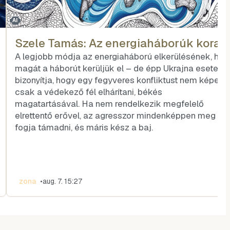
AI
Szele Tamás: Az energiaháborúk kora
A legjobb módja az energiaháború elkerülésének, ha
magát a háborút kerüljük el – de épp Ukrajna esete
bizonyítja, hogy egy fegyveres konfliktust nem képes
csak a védekező fél elhárítani, békés
magatartásával. Ha nem rendelkezik megfelelő
elrettentő erővel, az agresszor mindenképpen meg
fogja támadni, és máris kész a baj.
zona
•
aug. 7. 15:27