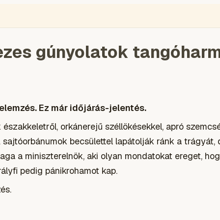
ÉGIÓ
ENGLISH
VIDEÓ
BLOGOK
VOKS
TOLVAJMONITOR
SZA
ezes gúnyolatok tangóharm
lemzés. Ez már időjárás-jelentés.
 északkeletről, orkánerejű széllökésekkel, apró szemcs
A sajtóorbánumok becsülettel lapátolják ránk a trágyát,
maga a miniszterelnök, aki olyan mondatokat ereget, ho
rályfi pedig pánikrohamot kap.
és.