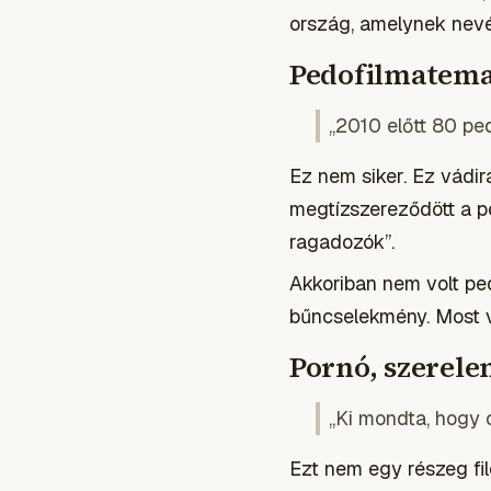
ország, amelynek nevé
Pedofilmatemat
„2010 előtt 80 ped
Ez nem siker. Ez vádir
megtízszereződött a p
ragadozók”.
Akkoriban nem volt pedo
bűncselekmény. Most va
Pornó, szerele
„Ki mondta, hogy c
Ezt nem egy részeg fi