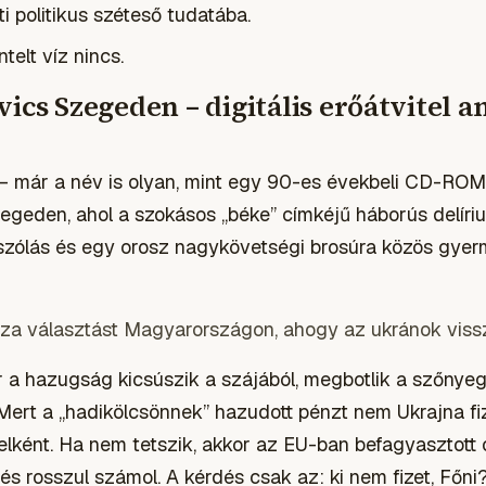
 politikus széteső tudatába.
telt víz nincs.
ics Szegeden – digitális erőátvitel a
r – már a név is olyan, mint egy 90-es évekbeli CD-ROM
egeden, ahol a szokásos „béke” címkéjű háborús delírium
 elszólás és egy orosz nagykövetségi brosúra közös gye
sza választást Magyarországon, ahogy az ukránok vissza
or a hazugság kicsúszik a szájából, megbotlik a szőnyeg
Mert a „hadikölcsönnek” hazudott pénzt nem Ukrajna fi
elként. Ha nem tetszik, akkor az EU-ban befagyasztott 
és rosszul számol. A kérdés csak az: ki nem fizet, Főni