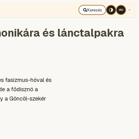
BAD UKRAJNA
Română
Keresés
HU
onikára és lánctalpakra
és fasizmus-hóval és
 de a fődisznó a
gy a Göncöl-szekér