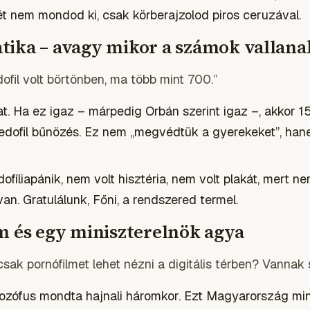
t nem mondod ki, csak körberajzolod piros ceruzával.
ika – avagy mikor a számok vallana
ofil volt börtönben, ma több mint 700.”
at. Ha ez igaz – márpedig Orbán szerint igaz –, akkor 1
edofil bűnözés. Ez nem „megvédtük a gyerekeket”, han
fíliapánik, nem volt hisztéria, nem volt plakát, mert ne
n. Gratulálunk, Főni, a rendszered termel.
m és egy miniszterelnök agya
sak pornófilmet lehet nézni a digitális térben? Vannak sz
lozófus mondta hajnali háromkor. Ezt Magyarország mi