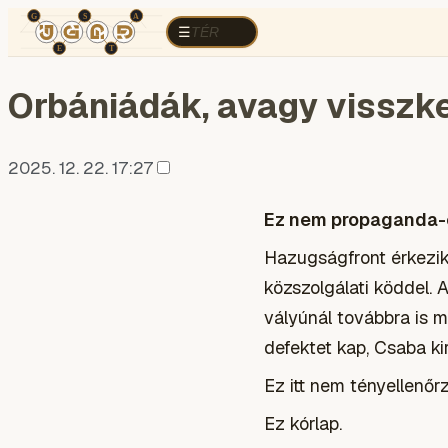
TÉR
ELEMZÉS
KOGNITÍV HÁBORÚ
R
TÉR
☰
Orbániádák, avagy visszk
2025. 12. 22. 17:27
Ez nem propaganda-e
Hazugságfront érkezik
közszolgálati köddel. 
vályúnál továbbra is 
defektet kap, Csaba ki
Ez itt nem tényellenőrz
Ez kórlap.