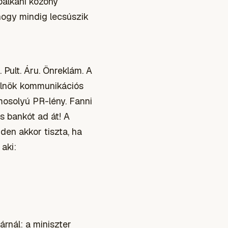
balkáni közöny
hogy mindig lecsúszik
 Pult. Áru. Önreklám. A
relnök kommunikációs
osolyú PR-lény. Fanni
s bankót ad át! A
den akkor tiszta, ha
aki:
árnál: a miniszter