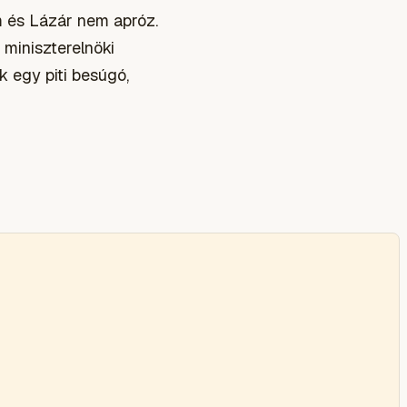
om és Lázár nem apróz.
 miniszterelnöki
k egy piti besúgó,