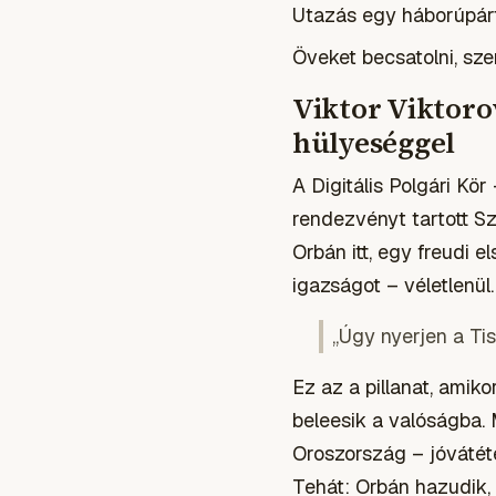
Utazás egy háborúpárti
Öveket becsatolni, szen
Viktor Viktorov
hülyeséggel
A Digitális Polgári Kö
rendezvényt tartott Sz
Orbán itt, egy freudi
igazságot – véletlenül.
„Úgy nyerjen a Ti
Ez az a pillanat, amik
beleesik a valóságba. 
Oroszország – jóvátét
Tehát: Orbán hazudik, 