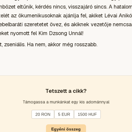
önbözet eltűnik, kérdés nincs, visszajáró sincs. A hatal
lét az ökumenikusoknak ajánlja fel, akiket Lévai Anikó
kebelbaráti szeretetet övez, és akiknek vezetője nemcsa
et nyomott fel Kim Dzsong Unnál!
, zseniális. Ha nem, akkor még rosszabb.
Tetszett a cikk?
Támogassa a munkánkat egy kis adománnyal
20 RON
5 EUR
1500 HUF
Egyéni összeg