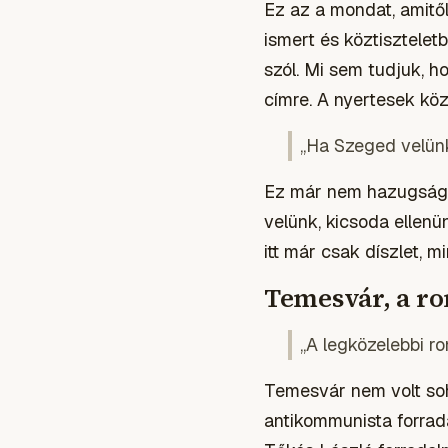
Ez az a mondat, amitő
ismert és köztiszteletb
szól. Mi sem tudjuk, h
címre. A nyertesek köz
„Ha Szeged velünk
Ez már nem hazugság - 
velünk, kicsoda ellenü
itt már csak díszlet,
Temesvár, a ro
„A legközelebbi 
Temesvár nem volt so
antikommunista forrad