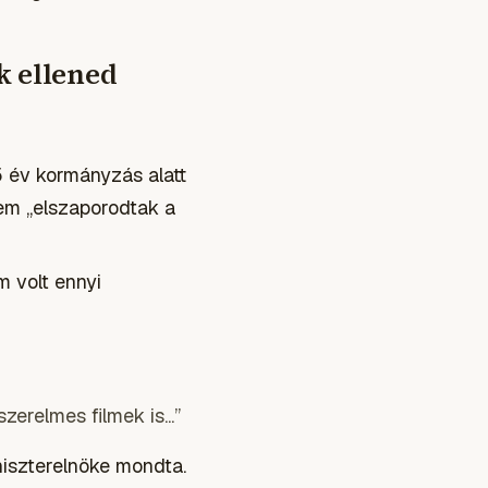
k ellened
5 év kormányzás alatt
em „elszaporodtak a
m volt ennyi
erelmes filmek is...”
niszterelnöke mondta.