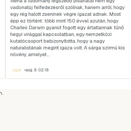
Néha a tudomány legszebb pillanatai nem egy
vadonatúj felfedezésről szólnak, hanem arról, hogy
egy rég halott zseninek végre igazat adnak. Most
épp ez történt: több mint 150 évvel azután, hogy
Charles Darwin gyanút fogott egy ártatlannak tűnő
hegyi virággal kapcsolatban, egy nemzetközi
kutatócsoport bebizonyította, hogy a nagy
naturalistának megint igaza volt. A sárga szirmú kis
növény, amelyet…
ugar
•
aug. 9. 02:18
m.