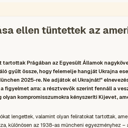
ÉGIÓ
ENGLISH
VIDEÓ
BLOGOK
VOKS
TOLVAJMONITOR
SZA
sa ellen tüntettek az amer
t tartottak Prágában az Egyesült Államok nagyköve
ló gyűlt össze, hogy felemelje hangját Ukrajna ese
ünchen 2025-re. Ne adjátok el Ukrajnát!” elnevezé
a a figyelmet arra: a résztvevők szerint fennáll a ve
 olyan kompromisszumokra kényszeríti Kijevet, am
kat lengettek, valamint olyan feliratokat tartottak, ame
ssza, különösen az 1938-as müncheni egyezményhez –