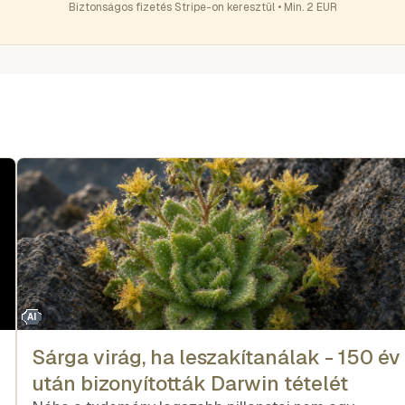
Biztonságos fizetés Stripe-on keresztül • Min. 2 EUR
AI
Sárga virág, ha leszakítanálak - 150 év
után bizonyították Darwin tételét