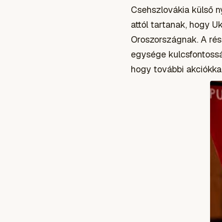
Csehszlovákia külső n
attól tartanak, hogy 
Oroszországnak. A rés
egysége kulcsfontossá
hogy további akciókkal