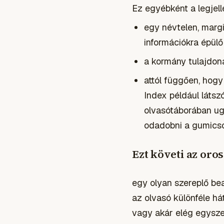
Ez egyébként a legjell
egy névtelen, margi
információkra épülő
a kormány tulajdon
attól függően, hogy
Index például látsz
olvasótáborában ug
odadobni a gumicso
Ezt követi az oro
egy olyan szereplő bea
az olvasó különféle há
vagy akár elég egysze