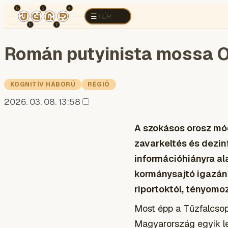
TÉR
ELEMZÉS
KOGNITÍV HÁBORÚ
R
TÉR
☰
Román putyinista mossa O
KOGNITÍV HÁBORÚ
RÉGIÓ
2026. 03. 08. 13:58
A szokásos orosz mód
zavarkeltés és dezin
információhiányra a
kormánysajtó igazán 
riportoktól, tényomo
Most épp a Tűzfalcsopo
Magyarország egyik le