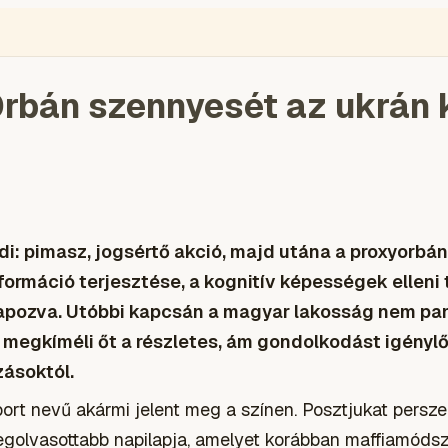
ÉGIÓ
ENGLISH
VIDEÓ
BLOGOK
VOKS
TOLVAJMONITOR
SZA
rbán szennyesét az ukrán 
i: pimasz, jogsértő akció, majd utána a proxyorbá
formáció terjesztése, a kognitív képességek ellen
lapozva. Utóbbi kapcsán a magyar lakosság nem pa
megkíméli őt a részletes, ám gondolkodást igénylő 
zásoktól.
rt nevű akármi jelent meg a színen. Posztjukat persze 
golvasottabb napilapja, amelyet korábban maffiamódsze