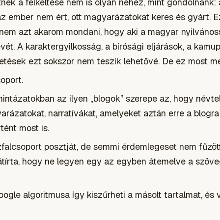
tnek a felkeltése nem is olyan nehéz, mint gondolnánk: a
az ember nem ért, ott magyarázatokat keres és gyárt. E
nem azt akarom mondani, hogy aki a magyar nyilvános
evét. A karaktergyilkosság, a bírósági eljárások, a kamu
getések ezt sokszor nem teszik lehetővé. De ez most me
oport.
mintázatokban az ilyen „blogok” szerepe az, hogy névte
gyarázatokat, narratívákat, amelyeket aztán erre a blogr
tént most is.
zfalcsoport posztját, de semmi érdemlegeset nem fűzött
ra átírta, hogy ne legyen egy az egyben átemelve a szöv
oogle algoritmusa így kiszűrheti a másolt tartalmat, és 