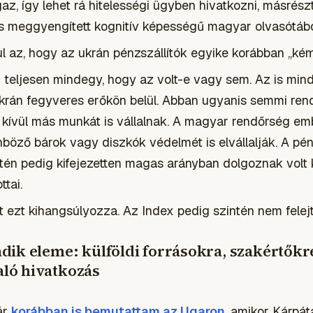
az, így lehet rá hitelességi ügyben hivatkozni, másrészt
s meggyengített kognitív képességű magyar olvasótábor
ul az, hogy az ukrán pénzszállítók egyike korábban „kém
teljesen mindegy, hogy az volt-e vagy sem. Az is min
 ukrán fegyveres erőkön belül. Abban ugyanis semmi rend
 kívül más munkát is vállalnak. A magyar rendőrség emb
öző bárok vagy diszkók védelmét is elvállalják. A pén
én pedig kifejezetten magas arányban dolgoznak volt 
tai.
 ezt kihangsúlyozza. Az Index pedig szintén nem felejti
dik eleme: külföldi forrásokra, szakértőkr
ló hivatkozás
ár
korábban is bemutattam az Ugaron
, amikor Kárpát