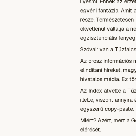
ilyesmi. Ennek az érze
egyéni fantázia. Amit 
része. Természetesen 
okvetlenül vállalja a n
egzisztenciális fenye
Szóval: van a Tűzfalcs
Az orosz információs 
elindítani híreket, ma
hivatalos média. Ez tör
Az Index átvette a Tű
illette, viszont annyi
egyszerű copy-paste.
Miért? Azért, mert a G
elérését.