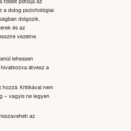
 többit pótolja az
z a dolog pszichológiai
ságban dolgozik,
perek és az
sszire vezetne.
lenül lehessen
a hivatkozva átvesz a
 hozzá. Kritikával nem
eg – vagyis ne legyen
visszaveheti az