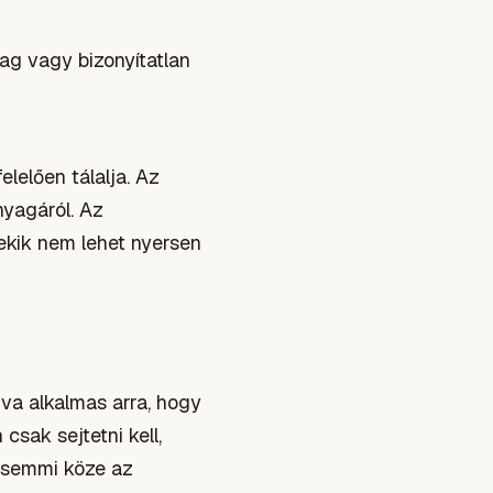
ag vagy bizonyítatlan
lelően tálalja. Az
nyagáról. Az
ekik nem lehet nyersen
gva alkalmas arra, hogy
csak sejtetni kell,
 semmi köze az