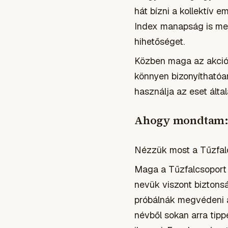
hát bízni a kollektív 
Index manapság is megj
hihetőséget.
Közben maga az akció 
könnyen bizonyíthatóa
használja az eset álta
Ahogy mondtam: 
Nézzük most a Tűzfal
Maga a Tűzfalcsoport 
nevük viszont biztonsá
próbálnák megvédeni a
névből sokan arra tipp