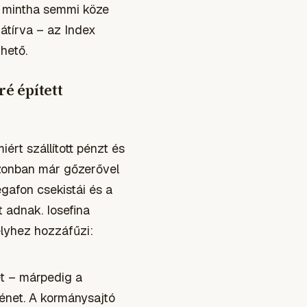
, mintha semmi köze
 átírva – az Index
hető.
é épített
rt szállított pénzt és
azonban már gőzerővel
egafon csekistái és a
t adnak. Iosefina
elyhez hozzáfűzi:
t – márpedig a
énet. A kormánysajtó