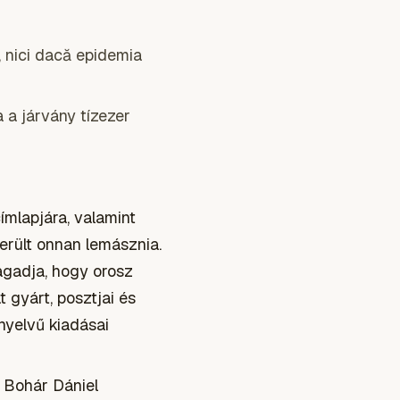
, nici dacă epidemia
 a járvány tízezer
címlapjára, valamint
rült onnan lemásznia.
agadja, hogy orosz
 gyárt, posztjai és
yelvű kiadásai
a Bohár Dániel