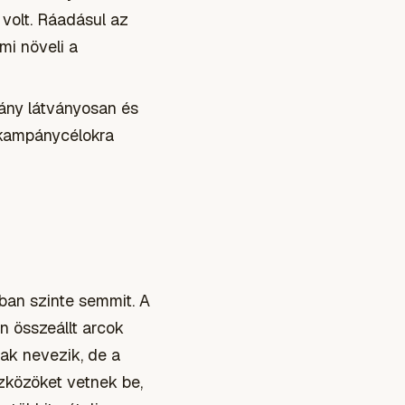
 volt. Ráadásul az
mi növeli a
ány látványosan és
 kampánycélokra
ban szinte semmit. A
n összeállt arcok
ak nevezik, de a
zközöket vetnek be,