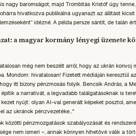
lis nagy baromságot, majd Trombitás Kristóf úgy tenne
hárra hivatkozva publikálná ugyanazt az állítást kicsit
lemzéseként” idézné. A példa persze sántít, de talán ért
zat: a magyar kormány lényegi üzenete kör
alosan még nem beszélt arról, hogy az ukrán konvoj mié
ba. Mondom: hivatalosan! Fizetett médiáján keresztül 
, hogy itt bizony pénzmosás folyik. Bencsik András, a M
pítik a narratívát, a legvadabb találgatásoknak is tere
 kezet nyújt: olyan AI-val generált képeket posztol, am
el az ukránok pénzvezetéke..."
ok közötti pénzmozgatások szabályozását és rendszeré
ége nem ismeri –, annak könnyen hihetővé válik a tört