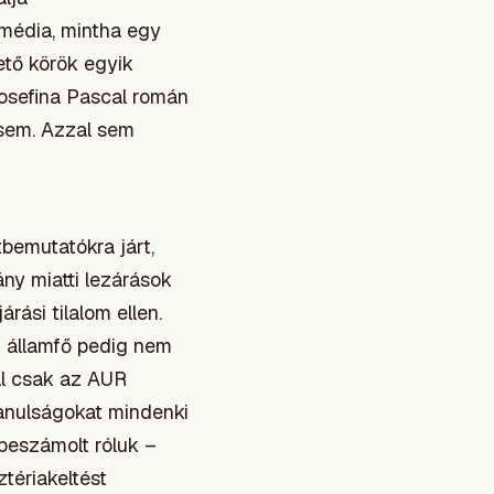
 média, mintha egy
ető körök egyik
Iosefina Pascal román
 sem. Azzal sem
tbemutatókra járt,
ány miatti lezárások
rási tilalom ellen.
n államfő pedig nem
zal csak az AUR
anulságokat mindenki
 beszámolt róluk –
tériakeltést