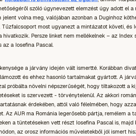
hetőségéről szóló úgynevezett elemzést úgy adott el a
n jelent volna meg, valójában azonban a Duginhoz köth
A Tűzfalcsoport most ugyanezt a mintázatot követi, és 
a hivatkozik. Persze linket nem mellékelnek – az Index
s az a Iosefina Pascal.
ékenysége a járvány idején vált ismertté. Korábban diva
lámozott és ehhez hasonló tartalmakat gyártott. A járv
l próbálta növelni népszerűségét, hogy tiltakozott a kijá
téseket is szervezett - törvénytelenül. Az akkori romá
etartatásnak érdekében, attól való félelmében, hogy az
et. Az AUR ma Románia legerősebb pártja, remélem a t
zeken a tüntetéseken vett részt Iosefina Pascal is, majd
ódon, az orosz információs műveletekből jól ismert hisz