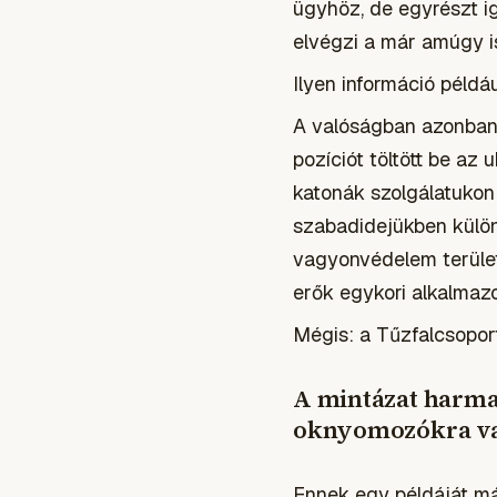
ügyhöz, de egyrészt ig
elvégzi a már amúgy i
Ilyen információ példá
A valóságban azonban 
pozíciót töltött be az
katonák szolgálatukon
szabadidejükben különb
vagyonvédelem terület
erők egykori alkalmazot
Mégis: a Tűzfalcsoport
A mintázat harma
oknyomozókra va
Ennek egy példáját m