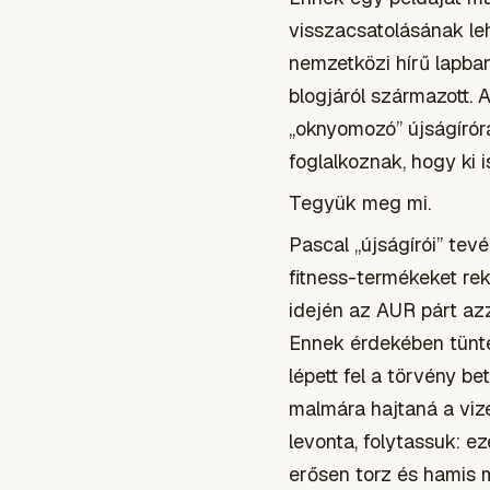
visszacsatolásának le
nemzetközi hírű lapba
blogjáról származott. 
„oknyomozó” újságírór
foglalkoznak, hogy ki i
Tegyük meg mi.
Pascal „újságírói” tev
fitness-termékeket rek
idején az AUR párt azza
Ennek érdekében tünte
lépett fel a törvény b
malmára hajtaná a viz
levonta, folytassuk: e
erősen torz és hamis m