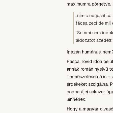
maximumra pörgetve. 
„nimic nu justifi
făcea zeci de mii 
"Semmi sem indoko
áldozatot szedett
Igazán humánus, nem
Pascal rövid időn belül
annak román nyelvű te
Természetesen ő is – 
érdekeket szolgálna. P
podcastjei sokszor ú
lennének.
Hogy a magyar olvasó 