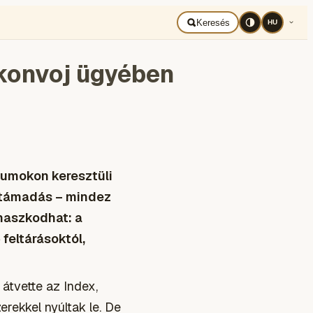
BAD UKRAJNA
Română
Keresés
HU
konvoj ügyében
numokon keresztüli
i támadás – mindez
naszkodhat: a
feltárásoktól,
átvette az Index,
rekkel nyúltak le. De