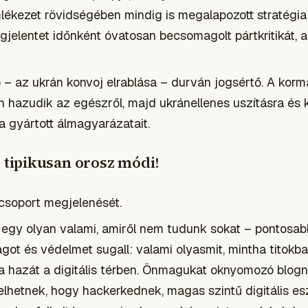
emlékezet rövidségében mindig is megalapozott stratégia
elentet időnként óvatosan becsomagolt pártkritikát, a
– az ukrán konvoj elrablása – durván jogsértő. A korm
n hazudik az egészről, majd ukránellenes uszításra és
la gyártott álmagyarázatait.
tipikusan orosz módi!
csoport megjelenését.
egy olyan valami, amiről nem tudunk sokat – pontosab
got és védelmet sugall: valami olyasmit, mintha titokba
 hazát a digitális térben. Önmagukat oknyomozó blogn
elhetnek, hogy hackerkednek, magas szintű digitális es