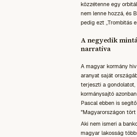
közzétenne egy orbitá
nem lenne hozzá, és Bo
pedig ezt „Trombitás e
A negyedik mintá
narratíva
A magyar kormány hivat
aranyat saját országá
terjeszti a gondolatot
kormánysajtó azonban é
Pascal ebben is segítő
"Magyarországon tört 
Aki nem ismeri a bank
magyar lakosság többs