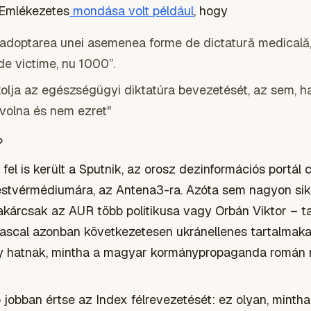
Emlékezetes
mondása volt például
, hogy
că adoptarea unei asemenea forme de dictatură medicală
de victime, nu 1000”.
lja az egészségügyi diktatúra bevezetését, az sem, ha
 volna és nem ezret"
?
 fel is került a Sputnik, az orosz dezinformációs portál 
stvérmédiumára, az Antena3-ra. Azóta sem nagyon sike
akárcsak az AUR több politikusa vagy Orbán Viktor – t
ascal azonban következetesen ukránellenes tartalmakat
gy hatnak, mintha a magyar kormánypropaganda román n
jobban értse az Index félrevezetését: ez olyan, minth