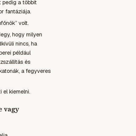
 pedig a többit
 fantáziája.
főnök” volt.
degy, hogy milyen
kívüli nincs, ha
erei például
zszállítás és
katonák, a fegyveres
 el kiemelni.
e vagy
alja