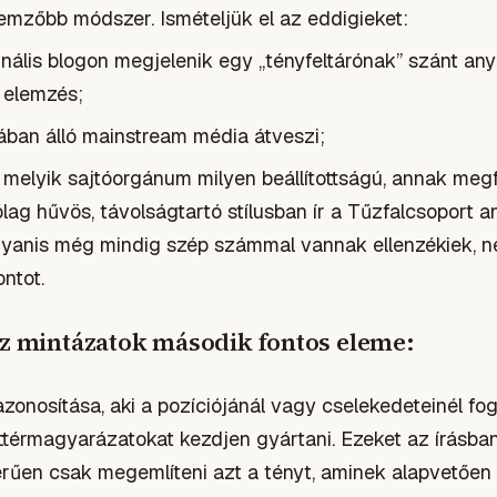
emzőbb módszer. Ismételjük el az eddigieket:
nális blogon megjelenik egy „tényfeltárónak” szánt any
 elemzés;
ában álló mainstream média átveszi;
 melyik sajtóorgánum milyen beállítottságú, annak megfe
ólag hűvös, távolságtartó stílusban ír a Tűzfalcsoport a
yanis még mindig szép számmal vannak ellenzékiek, n
ntot.
sz mintázatok második fontos eleme:
zonosítása, aki a pozíciójánál vagy cselekedeteinél fo
ttérmagyarázatokat kezdjen gyártani. Ezeket az írásban 
rűen csak megemlíteni azt a tényt, aminek alapvetően