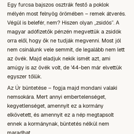
Egy furcsa bajszos osztrák festő a poklok
mélyén most felnyög örömében – remek átverés.
Végül is belefér, nem? Hiszen olyan „zsidós”. A
magyar adófizetők pénzén megvettük a zsidók
orra elől, hogy ők ne tudják megvenni. Most jól
nem csinálunk vele semmit, de legalább nem lett
az övék. Majd eladjuk nekik ismét azt, ami
amúgy is az övék volt, de '44-ben már elvettük
egyszer tőlük.
Az Úr büntetése – fogja majd mondani valaki
nemsokára. Mert annyi embertelenséget,
kegyetlenséget, amennyit ez a kormány
elkövetett, és amennyit ez a nép megtapsolt
ennek a kormánynak, büntetés nélkül nem
maradhat.