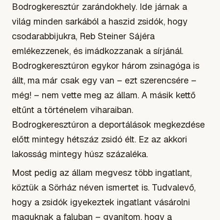
Bodrogkeresztúr zarándokhely. Ide járnak a
világ minden sarkából a haszid zsidók, hogy
csodarabbijukra, Reb Steiner Sájéra
emlékezzenek, és imádkozzanak a sírjánál.
Bodrogkeresztúron egykor három zsinagóga is
állt, ma már csak egy van – ezt szerencsére –
még! – nem vette meg az állam. A másik kettő
eltűnt a történelem viharaiban.
Bodrogkeresztúron a deportálások megkezdése
előtt mintegy hétszáz zsidó élt. Ez az akkori
lakosság mintegy húsz százaléka.
Most pedig az állam megvesz több ingatlant,
köztük a Sörház néven ismertet is. Tudvalevő,
hogy a zsidók igyekeztek ingatlant vásárolni
maguknak a faluban – gyanítom, hogy a