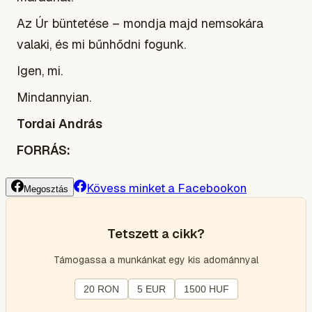
Az Úr büntetése – mondja majd nemsokára
valaki, és mi bűnhődni fogunk.
Igen, mi.
Mindannyian.
Tordai András
FORRÁS:
Kövess minket a Facebookon
Megosztás
Tetszett a cikk?
Támogassa a munkánkat egy kis adománnyal
20 RON
5 EUR
1500 HUF