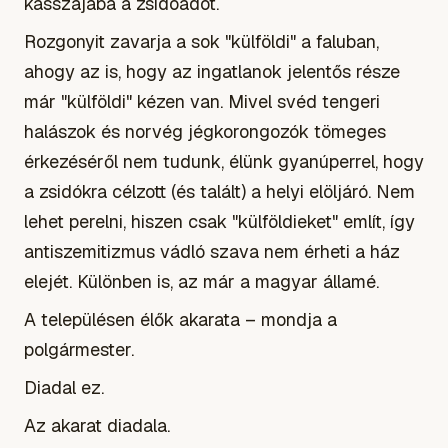
kasszájába a
zsidóadót
.
Rozgonyit zavarja a sok "külföldi" a faluban,
ahogy az is, hogy az ingatlanok jelentős része
már "külföldi" kézen van. Mivel svéd tengeri
halászok és norvég jégkorongozók tömeges
érkezéséről nem tudunk, élünk gyanúperrel, hogy
a zsidókra célzott (és talált) a helyi elöljáró. Nem
lehet perelni, hiszen csak "külföldieket" említ, így
antiszemitizmus vádló szava nem érheti a ház
elejét. Különben is, az már a magyar államé.
A településen élők akarata – mondja a
polgármester.
Diadal ez.
Az akarat diadala.