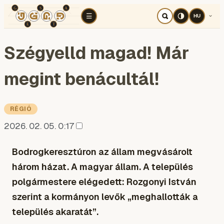
TÉR
ELEMZÉS
KOGNITÍV HÁBORÚ
RÉ
☰
HU
Szégyelld magad! Már
megint benácultál!
RÉGIÓ
2026. 02. 05. 0:17
Bodrogkeresztúron az állam megvásárolt
három házat. A magyar állam. A település
polgármestere elégedett: Rozgonyi István
szerint a kormányon levők „meghallották a
település akaratát”.