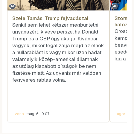
AI
AI
Szele Tamás: Trump fejvadászai
Storm-151
hálózat
Senkit sem lehet kétszer megbüntetni
ukránbar
Orosz d
ugyanazért: kivéve persze, ha Donald
kampány
Trump és a CBP úgy akarja. Kíváncsi
beavatk
vagyok, mikor legalizálja majd az elnök
esedéke
a hullarablást is vagy mikor üzen hadat
írja a M
valamelyik közép-amerikai államnak
az utólag kiszabott bírságok be nem
fizetése miatt. Az ugyanis már valóban
fegyveres rablás volna.
zona
•
aug. 6. 19:07
ugar
•
au