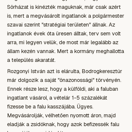
Sörházat is kinézték maguknak, már csak azért
is, mert a megvásárolt ingatlanok a polgármester
szavai szerint "stratégiai területen" állnak. Az
ingatlanok évek óta üresen álltak, terv sem volt
arra, mi legyen velük, de most már legalább az
állam kezén vannak. Mert a kormány meghallotta
a település akaratát.
Rozgonyi István azt is elárulta, Bodrogkeresztúr
már dolgozik a saját "önazonossági" törvényén.
Ennek része lesz, hogy a külföldi, aki a faluban
ingatlant vásárol, a vételár 1-5 százalékát
fizesse be a falu kasszájába. Ügyes.
Megvásárolják, vélhetően nyomott áron, majd
eladják a zsidóknak, hogy azok befizessék falu