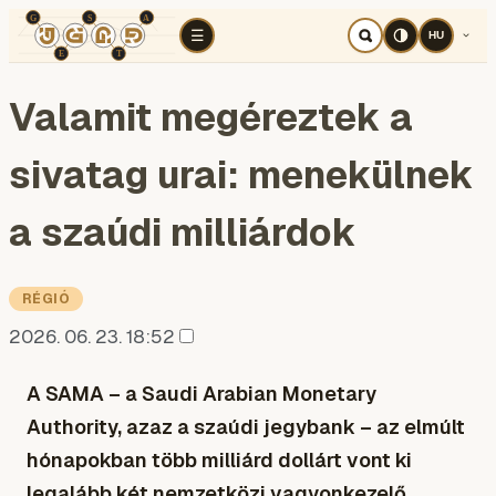
TÉR
ELEMZÉS
KOGNITÍV HÁBORÚ
RÉ
☰
HU
Valamit megéreztek a
sivatag urai: menekülnek
a szaúdi milliárdok
RÉGIÓ
2026. 06. 23. 18:52
A SAMA – a Saudi Arabian Monetary
Authority, azaz a szaúdi jegybank – az elmúlt
hónapokban több milliárd dollárt vont ki
legalább két nemzetközi vagyonkezelő