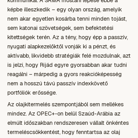
kommunikál. A SAMA mostani lépése ebbe a
képbe illeszkedik – egy olyan ország, amelyik
nem akar egyetlen kosárba tenni minden tojást,
sem katonai szövetségek, sem befektetési
kitettségek terén. Az a tény, hogy épp a passzív,
nyugati alapkezelőktől vonják ki a pénzt, és
aktívabb, likvidebb stratégiák felé mozdulnak, azt
is jelzi, hogy Rijád egyre gyorsabban akar tudni
reagálni – márpedig a gyors reakcióképesség
nem a hosszú távú passzív indexkövető
portfóliók erőssége.
Az olajkitermelés szempontjából sem mellékes
mindez. Az OPEC+-on belül Szaúd-Arábia az
elmúlt időszakban rendszeresen vállalt önkéntes
termeléscsökkentést, hogy fenntartsa az olaj