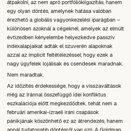
átpakolni, az nem apró portfóliókiigazítás, hanem
egy olyan döntés, amelynek hatása valóban
érezhető a globális vagyonkezelési iparágban –
különösen azoknál a cégeknél, amelyek az elmúlt
évtizedben kényelembe helyezkedve passzív
indexalapjaikat adták el szuverén alapoknak
azzal az implicit feltételezéssel, hogy ezek a
nagy ügyfelek lojálisak és csendesek maradnak.
Nem maradtak.
Az időzítés érdekessége, hogy a visszaváltások
még az Iránnal összefüggő idei konfliktus
eszkalációja előtt megkezdődtek, tehát nem a
februári amerikai-izraeli iráni csapások
pánikjának köszönhető ez az átrendezés, hanem
annál tudatosabb döntésről van szó. A Goldman