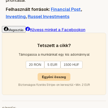
prioritásai.
Felhasznált források:
Financial Post
,
Investing
,
Russel Investments
Kövess minket a Facebookon
Megosztás
Tetszett a cikk?
Támogassa a munkánkat egy kis adománnyal
20 RON
5 EUR
1500 HUF
Egyéni összeg
Biztonságos fizetés Stripe-on keresztül • Min. 2 EUR