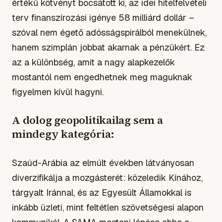
értékű kötvényt bocsátott ki, az idei hitelfelvételi
terv finanszírozási igénye 58 milliárd dollár –
szóval nem égető adósságspirálból menekülnek,
hanem szimplán jobbat akarnak a pénzükért. Ez
az a különbség, amit a nagy alapkezelők
mostantól nem engedhetnek meg maguknak
figyelmen kívül hagyni.
A dolog geopolitikailag sem a
mindegy kategória:
Szaúd-Arábia az elmúlt években látványosan
diverzifikálja a mozgásterét: közeledik Kínához,
tárgyalt Iránnal, és az Egyesült Államokkal is
inkább üzleti, mint feltétlen szövetségesi alapon