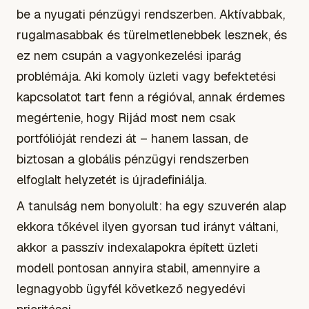
be a nyugati pénzügyi rendszerben. Aktívabbak,
rugalmasabbak és türelmetlenebbek lesznek, és
ez nem csupán a vagyonkezelési iparág
problémája. Aki komoly üzleti vagy befektetési
kapcsolatot tart fenn a régióval, annak érdemes
megértenie, hogy Rijád most nem csak
portfólióját rendezi át – hanem lassan, de
biztosan a globális pénzügyi rendszerben
elfoglalt helyzetét is újradefiniálja.
A tanulság nem bonyolult: ha egy szuverén alap
ekkora tőkével ilyen gyorsan tud irányt váltani,
akkor a passzív indexalapokra épített üzleti
modell pontosan annyira stabil, amennyire a
legnagyobb ügyfél következő negyedévi