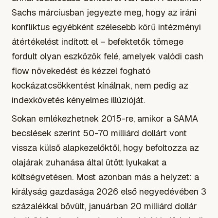
Sachs márciusban jegyezte meg, hogy az iráni
konfliktus egyébként szélesebb körű intézményi
átértékelést indított el – befektetők tömege
fordult olyan eszközök felé, amelyek valódi cash
flow növekedést és kézzel fogható
kockázatcsökkentést kínálnak, nem pedig az
indexkövetés kényelmes illúzióját.
Sokan emlékezhetnek 2015-re, amikor a SAMA
becslések szerint 50-70 milliárd dollárt vont
vissza külső alapkezelőktől, hogy befoltozza az
olajárak zuhanása által ütött lyukakat a
költségvetésen. Most azonban más a helyzet: a
királyság gazdasága 2026 első negyedévében 3
százalékkal bővült, januárban 20 milliárd dollár