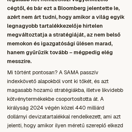
cégtől, és bár ezt a Bloomberg jelentette le,
azért nem árt tudni, hogy amikor a világ egyik
legnagyobb tartalékkezelője hirtelen
megváltoztatja a stratégiáját, az nem belső
memokon és igazgatósági ülésen marad,
hanem gyűrűzik tovább – mégpedig elég
messzire.
Mi történt pontosan? A SAMA passzív
indexkövető alapokból vont ki tőkét, és azt
magasabb hozamú stratégiákba, illetve likvidebb
kötvénytermékekbe csoportosította át. A
királyság 2024 végén közel 440 milliárd
dollárnyi devizatartalékkal rendelkezett, ami azt
jelenti, hogy amikor ilyen méretű szereplő elkezd