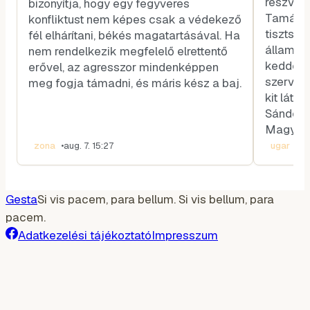
részvéte
bizonyítja, hogy egy fegyveres
Tamás k
konfliktust nem képes csak a védekező
tisztség
fél elhárítani, békés magatartásával. Ha
államfőt
nem rendelkezik megfelelő elrettentő
kedden v
erővel, az agresszor mindenképpen
szerveze
meg fogja támadni, és máris kész a baj.
kit látn
Sándor-p
Magyar 
zona
•
aug. 7. 15:27
ugar
•
aug
Gesta
Si vis pacem, para bellum. Si vis bellum, para
pacem.
Adatkezelési tájékoztató
Impresszum