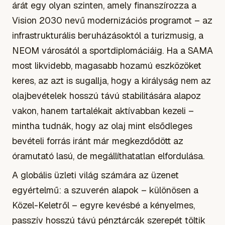
árát egy olyan szinten, amely finanszírozza a
Vision 2030 nevű modernizációs programot – az
infrastrukturális beruházásoktól a turizmusig, a
NEOM városától a sportdiplomáciáig. Ha a SAMA
most likvidebb, magasabb hozamú eszközöket
keres, az azt is sugallja, hogy a királyság nem az
olajbevételek hosszú távú stabilitására alapoz
vakon, hanem tartalékait aktívabban kezeli –
mintha tudnák, hogy az olaj mint elsődleges
bevételi forrás iránt már megkezdődött az
óramutató lasú, de megállíthatatlan elfordulása.
A globális üzleti világ számára az üzenet
egyértelmű: a szuverén alapok – különösen a
Közel-Keletről – egyre kevésbé a kényelmes,
passzív hosszú távú pénztárcák szerepét töltik