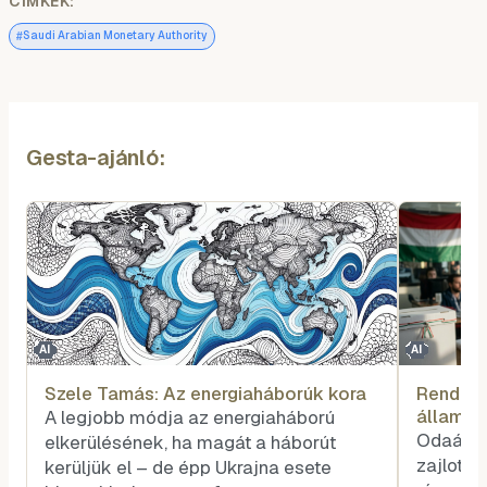
CÍMKÉK:
#
Saudi Arabian Monetary Authority
Gesta-ajánló:
AI
AI
Szele Tamás: Az energiaháborúk kora
Rendhag
államfő
A legjobb módja az energiaháború
voksot
Odaát, 
elkerülésének, ha magát a háborút
zajlott 
kerüljük el – de épp Ukrajna esete