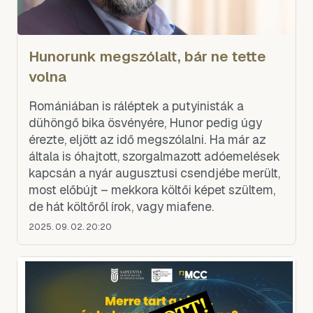
Hunorunk megszólalt, bár ne tette
volna
Romániában is ráléptek a putyinisták a
dühöngő bika ösvényére, Hunor pedig úgy
érezte, eljött az idő megszólalni. Ha már az
általa is óhajtott, szorgalmazott adóemelések
kapcsán a nyár augusztusi csendjébe merült,
most előbújt – mekkora költői képet szültem,
de hát költőről írok, vagy miafene.
2025. 09. 02. 20:20