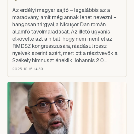
Az erdélyi magyar sajtó – legalábbis az a
maradvány, amit még annak lehet nevezni –
hangosan tárgyalja Nicușor Dan román
államfő távolmaradását. Az illető ugyanis
elkövette azt a hibát, hogy nem ment el az
RMDSZ kongresszusára, ráadásul rossz
nyelvek szerint azért, mert ott a résztvevők a
Székely himnuszt éneklik. Iohannis 2.0
történet következik.
2025. 10. 15. 14:39