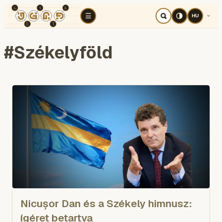
TÉR
ELEMZÉS
KOGNITÍV HÁBORÚ
RÉ
☰
HU
#
Székelyföld
Nicușor Dan és a Székely himnusz:
ígéret betartva