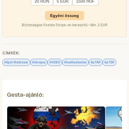
20 RON
5 EUR
1500 HUF
Egyéni összeg
Biztonságos fizetés Stripe-on keresztül • Min. 2 EUR
CÍMKÉK:
#
#
#
#
#
#
Győri Boldizsár
Ukrajna
VIDEÓ
haditudósítás
p:TÁR
p:TÉR
Gesta-ajánló: