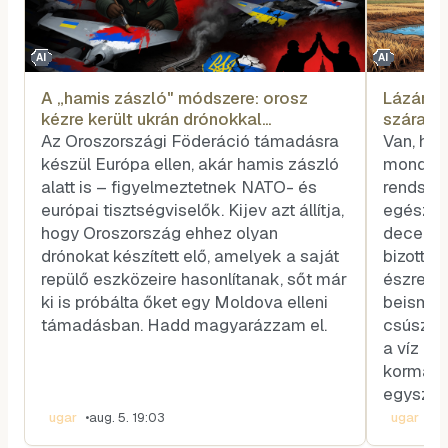
AI
AI
A „hamis zászló" módszere: orosz
Lázár Já
kézre került ukrán drónokkal
szárazs
provokálná Európát Moszkva
Az Oroszországi Föderáció támadásra
Van, hog
készül Európa ellen, akár hamis zászló
mondatb
alatt is – figyelmeztetnek NATO- és
rendszer
európai tisztségviselők. Kijev azt állítja,
egész k
hogy Oroszország ehhez olyan
decembe
drónokat készített elő, amelyek a saját
bizottsá
repülő eszközeire hasonlítanak, sőt már
észrevét
ki is próbálta őket egy Moldova elleni
beismer
támadásban. Hadd magyarázzam el.
csúszik
a víz ké
kormány 
egyszer
ugar
•
aug. 5. 19:03
ugar
•
au