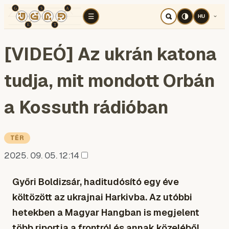
TÉR
ELEMZÉS
KOGNITÍV HÁBORÚ
RÉ
☰
HU
[VIDEÓ] Az ukrán katona
tudja, mit mondott Orbán
a Kossuth rádióban
TÉR
2025. 09. 05. 12:14
Győri Boldizsár, haditudósító egy éve
költözött az ukrajnai Harkivba. Az utóbbi
hetekben a Magyar Hangban is megjelent
több riportja a frontról és annak közeléből,