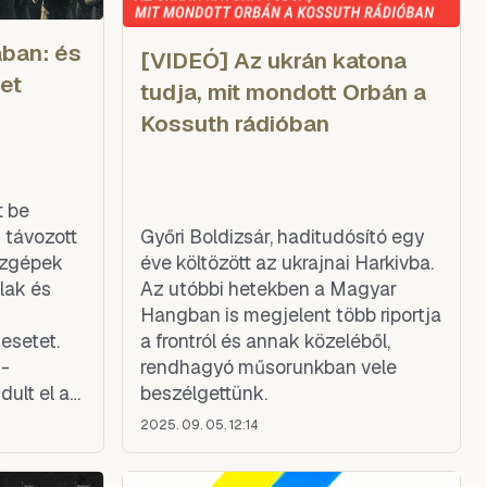
ban: és
[VIDEÓ] Az ukrán katona
et
tudja, mit mondott Orbán a
Kossuth rádióban
t be
 távozott
Győri Boldizsár, haditudósító egy
szgépek
éve költözött az ukrajnai Harkivba.
alak és
Az utóbbi hetekben a Magyar
Hangban is megjelent több riportja
esetet.
a frontról és annak közeléből,
 -
rendhagyó műsorunkban vele
dult el a
beszélgettünk.
lja, hogy
2025. 09. 05. 12:14
sszió