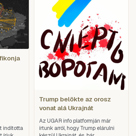
fikonja
Trump belökte az orosz
vonat alá Ukrajnát
Az UGAR info platformján már
 indította
írtunk arról, hogy Trump elárulni
 írjuk,
készül Ukrajnát, és, bár