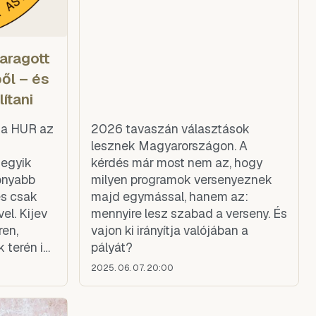
aragott
ből – és
ítani
, a HUR az
2026 tavaszán választások
lesznek Magyarországon. A
 egyik
kérdés már most nem az, hogy
onyabb
milyen programok versenyeznek
és csak
majd egymással, hanem az:
el. Kijev
mennyire lesz szabad a verseny. És
ren,
vajon ki irányítja valójában a
 terén is
pályát?
zkva,
2025. 06. 07. 20:00
mélyén