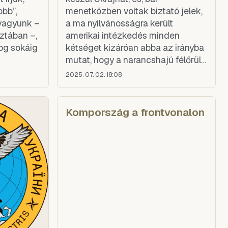
obb”,
menetközben voltak biztató jelek,
 vagyunk –
a ma nyilvánosságra került
sztában –,
amerikai intézkedés minden
og sokáig
kétséget kizáróan abba az irányba
mutat, hogy a narancshajú félőrült
odadobja Ukrajnát – és ezzel
2025. 07. 02. 18:08
együtt Kelet-Európát – az
oroszoknak.
Kompország a frontvonalon