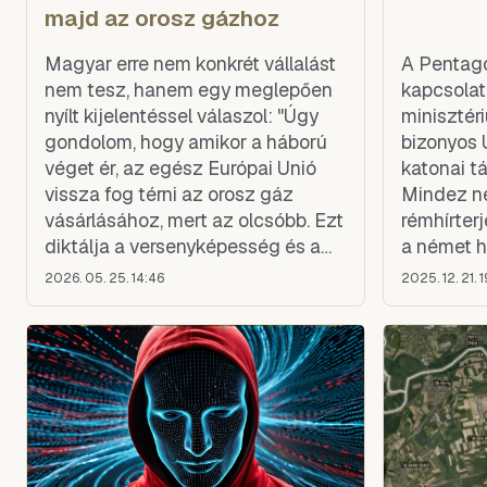
majd az orosz gázhoz
Magyar erre nem konkrét vállalást
A Pentago
nem tesz, hanem egy meglepően
kapcsolat
nyílt kijelentéssel válaszol: "Úgy
minisztér
gondolom, hogy amikor a háború
bizonyos 
véget ér, az egész Európai Unió
katonai tá
vissza fog térni az orosz gáz
Mindez n
vásárlásához, mert az olcsóbb. Ezt
rémhírter
diktálja a versenyképesség és a
a német h
földrajz. Egyszerűen így van. De
Christian
2026. 05. 25. 14:46
2025. 12. 21. 
majd Önök is meglátják." Elismeri,
ismertett
hogy ez bírálatokat vált ki, de
hosszabb 
hozzáteszi: "Megértem ezt a
kritikát. És bár nem tetszik,
elfogadom."