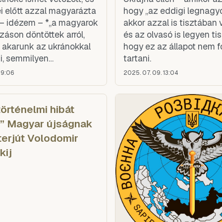
ei előtt azzal magyarázta
hogy „az eddigi legnagy
 – idézem – *„a magyarok
akkor azzal is tisztában
áson döntöttek arról,
és az olvasó is legyen ti
akarunk az ukránokkal
hogy ez az állapot nem f
ni, semmilyen
tartani.
óban, sem az Európai
19:06
2025. 07. 09. 13:04
sem a NATO-ban.”*
történelmi hibát
l” Magyar újságnak
terjút Volodomir
kij