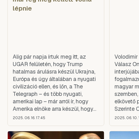
lépnie
Alig pár napja írtuk meg itt, az
Volodimir
UGAR felületén, hogy Trump
Válasz On
hatalmas árulásra készül Ukrajna,
interjújáb
Európa és úgy általában a nyugati
fogalmazo
civilizáció ellen, és lőn, a The
magyar mi
Telegraph – és több nyugati,
szemben, a
amerikai lap – már arról ír, hogy
elkövető p
Amerika elnöke arra készül, hogy
Szerinte 
leállítja az Ukrajnának nyújtott
Ukrajna, 
2025. 06. 16. 17:45
2025. 06. 10. 
katonai támogatást.
is ellentét
céljaira p
ukrajnai h