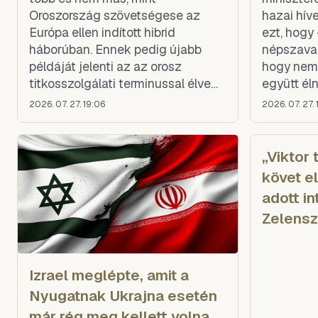
szembemegy a nemzetközi joggal,
Oroszország szövetségese az
hazai hív
és felhívás a határok erőszakos
Európa ellen indított hibrid
ezt, hogy
megváltoztatására.
háborúban. Ennek pedig újabb
népszavaz
példáját jelenti az az orosz
hogy nem 
titkosszolgálati terminussal élve
együtt él
„aktív intézkedésnek” nevezett
integráci
2026. 07. 27. 19:06
2026. 07. 27. 
lépés, amire Budapest szánta el
Unióban, 
magát: jogi csatát
kezdeményezett az Unió ellen az
„Viktor 
orosz pénzek érdekében. Persze,
követ e
ahogy azt a magyar mé
adott in
Zelensz
Izrael meglépte, amit a
Nyugatnak Ukrajna esetén
már rég meg kellett volna