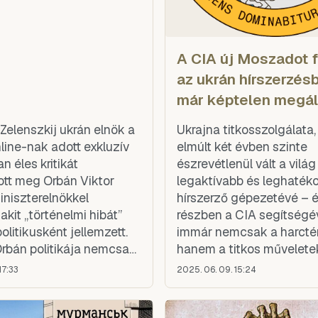
A CIA új Moszadot f
az ukrán hírszerzés
már képtelen megáll
 Zelenszkij ukrán elnök a
Ukrajna titkosszolgálata
line-nak adott exkluzív
elmúlt két évben szinte
an éles kritikát
észrevétlenül vált a világ
tt meg Orbán Viktor
legaktívabb és leghaték
niszterelnökkel
hírszerző gépezetévé – 
kit „történelmi hibát”
részben a CIA segítségév
olitikusként jellemzett.
immár nemcsak a harcté
Orbán politikája nemcsak
hanem a titkos műveletek
hanem Európa érdekeivel
offenzívába lendült: Mos
17:33
2025. 06. 09. 15:24
es, és saját belpolitikai
Afrika és a Közel-Kelet 
róbálja kihasználni az
csap le drónokkal,
áborút. Zelenszkij
szabotázsakciókkal és