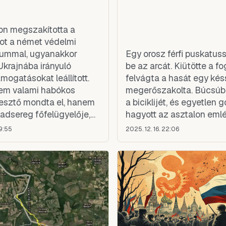
n megszakította a
ot a német védelmi
iummal, ugyanakkor
Egy orosz férfi puskatuss
Ukrajnába irányuló
be az arcát. Kiütötte a fog
mogatásokat leállított.
felvágta a hasát egy késs
em valami habókos
megerőszakolta. Búcsúbó
jesztő mondta el, hanem
a biciklijét, és egyetlen g
adsereg főfelügyelője,
hagyott az asztalon eml
 Freuding altábornagy
19:55
2025. 12. 16. 22:06
e a The Atlanticnek adott
interjújában.