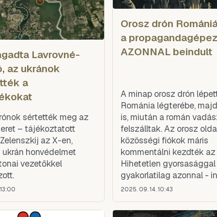
Orosz drón Romániá
a propagandagépez
AZONNAL beindult
agadta Lavrovné-
ó, az ukránok
tték a
A minap orosz drón lépet
tékokat
Románia légterébe, majd
ónok sértették meg az
is, miután a román vadá
eret – tájékoztatott
felszálltak. Az orosz old
Zelenszkij az X-en,
közösségi fiókok máris
 ukrán honvédelmet
kommentálni kezdték az 
tonai vezetőkkel
Hihetetlen gyorsasággal
ott.
gyakorlatilag azonnal - in
propaganda, amelynek cé
 13:00
2025. 09. 14. 10:43
kisebbítse az orosz agre
jelentette veszélyt.