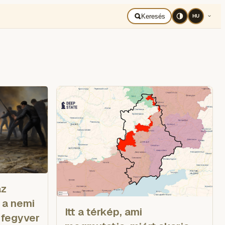
BAD UKRAJNA
Română
Keresés
HU
az
 a nemi
Itt a térkép, ami
 fegyver