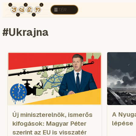
TÉR
ELEMZÉS
KOGNITÍV HÁBORÚ
R
TÉR
☰
#
Ukrajna
A Nyuga
Új miniszterelnök, ismerős
lépése
kifogások: Magyar Péter
szerint az EU is visszatér