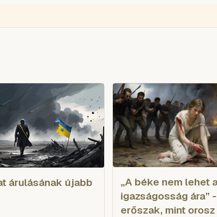
ÉGIÓ
ENGLISH
VIDEÓ
BLOGOK
VOKS
TOLVAJMONITOR
SZA
„A béke nem lehet 
t árulásának újabb
igazságosság ára” -
erőszak, mint orosz