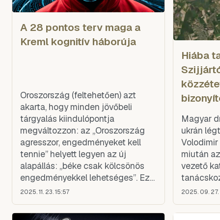
A 28 pontos terv maga a
Kreml kognitív háborúja
Hiába t
Szijjárt
közzéte
Oroszország (feltehetően) azt
bizonyí
akarta, hogy minden jövőbeli
tárgyalás kiindulópontja
Magyar dr
megváltozzon: az „Oroszország
ukrán légt
agresszor, engedményeket kell
Volodimir 
tennie” helyett legyen az új
miután az
alapállás: „béke csak kölcsönös
vezető ka
engedményekkel lehetséges”. Ezt
tanácskoz
elérték. Az Axios-szivárogtatás, a
2025. 11. 23. 15:57
2025. 09. 27.
médiavihar és az európai viták
nyomán a Hajlandóak Koalíciója, a