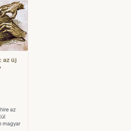
t számára
 az új
?
híre az
tül
am magyar