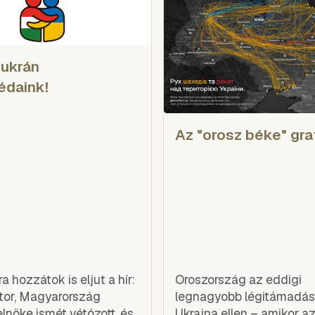
ukrán
édaink!
Az "orosz béke" gra
 hozzátok is eljut a hír:
Oroszország az eddigi
tor, Magyarország
legnagyobb légitámadást
elnöke ismét vétózott, és
Ukrajna ellen – amikor azt