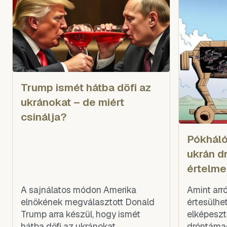
beszélt a
Trump ismét hátba döfi az
ukránokat – de miért
csinálja?
Pókháló
ukrán 
értelm
A sajnálatos módon Amerika
Amint arr
elnökének megválasztott Donald
értesülhet
Trump arra készül, hogy ismét
elképeszt
hátba döfi az ukránokat,
dróntámad