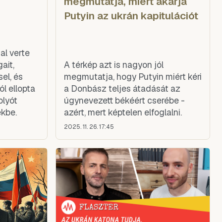
megmutatja, miért akarja
Putyin az ukrán kapitulációt
al verte
ait,
A térkép azt is nagyon jól
el, és
megmutatja, hogy Putyin miért kéri
l ellopta
a Donbász teljes átadását az
olyót
úgynevezett békéért cserébe -
ékbe.
azért, mert képtelen elfoglalni.
2025. 11. 26. 17:45