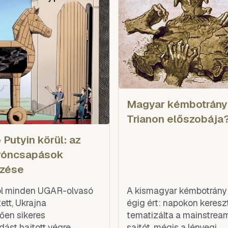
 háború
merényletekkel. A Nyuga
Ukrajna „kis Mosz
Magyar kémbotrány:
Trianon előszobája
 Putyin körül: az
dróncsapások
ezése
ól minden UGAR-olvasó
A kismagyar kémbotrány 
ett, Ukrajna
égig ért: napokon keresz
ően sikeres
tematizálta a mainstre
ást hajtott végre
sajtót, mégis a lényegi