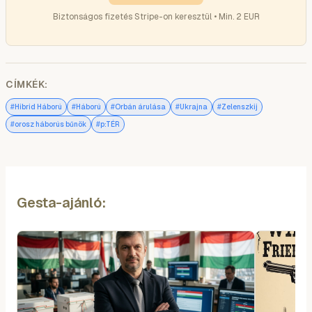
Biztonságos fizetés Stripe-on keresztül • Min. 2 EUR
CÍMKÉK:
#
#
#
#
#
Hibrid Háború
Háború
Orbán árulása
Ukrajna
Zelenszkij
#
#
orosz háborús bűnök
p:TÉR
Gesta-ajánló: