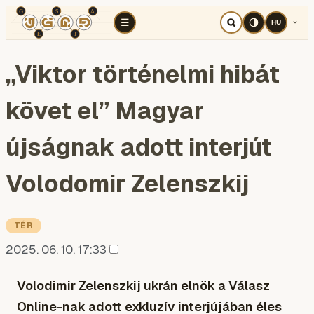
TÉR
ELEMZÉS
KOGNITÍV HÁBORÚ
RÉ
☰
HU
„Viktor történelmi hibát
követ el” Magyar
újságnak adott interjút
Volodomir Zelenszkij
TÉR
2025. 06. 10. 17:33
Volodimir Zelenszkij ukrán elnök a Válasz
Online-nak adott exkluzív interjújában éles