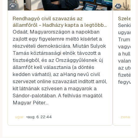
AI
AI
Rendhagyó civil szavazás az
Szele T
államfőről - Hadházy kapta a legtöbb
Senkit s
voksot
Odaát, Magyarországon a napokban
ugyanazé
zajlott egy figyelemre méltó kísérlet a
Trump és
részvételi demokráciára. Miután Sulyok
vagyok, 
Tamás köztársasági elnök távozott a
a hullar
tisztségből, és az Országgyűlésnek új
valamel
államfőt kell választania (a döntés
az utóla
kedden várható), az aHang nevű civil
fizetése
szervezet online szavazást indított arról,
fegyvere
kit látnának szívesen a magyarok a
Sándor-palotában. A felhívás magától
Magyar Péter…
ugar
•
aug. 6. 22:44
zona
•
au