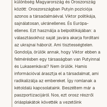
különbség Magyarország és Oroszország
között: Oroszországban Putyin pozíciója
azonos a társadalmáéval. Viktor politikája,
sajnálatosan, ukránellenes. És Európa-
ellenes. Ezt használja a belpolitikájában: a
választásokhoz saját javára akarja fordítani
az ukrajnai háborút. Ami tisztességtelen.
Gondolja, örülök annak, hogy Viktor ebben a
felmérésben egy társaságban van Putyinnal
és Lukasenkával? Nem örülök. Hamis
információval árasztja el a társadalmat, ami
radikalizálja az embereket. Így romlanak a
kétoldalú kapcsolataink. Beszéltem már a
paszportizacijáról. Nos, ezt orosz részről
óriásplakátok követték a vezetőink