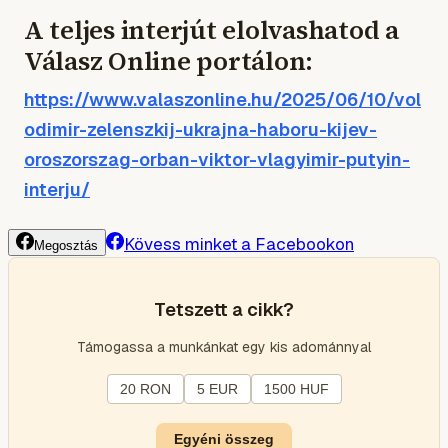
A teljes interjút elolvashatod a
Válasz Online portálon:
https://www.valaszonline.hu/2025/06/10/vol
odimir-zelenszkij-ukrajna-haboru-kijev-
oroszorszag-orban-viktor-vlagyimir-putyin-
interju/
Kövess minket a Facebookon
Megosztás
Tetszett a cikk?
Támogassa a munkánkat egy kis adománnyal
20 RON
5 EUR
1500 HUF
Egyéni összeg