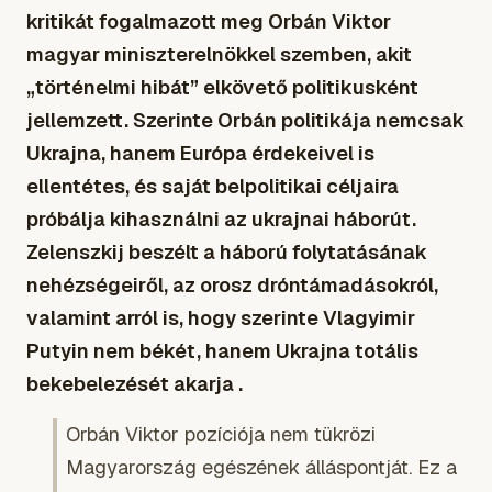
kritikát fogalmazott meg Orbán Viktor
magyar miniszterelnökkel szemben, akit
„történelmi hibát” elkövető politikusként
jellemzett. Szerinte Orbán politikája nemcsak
Ukrajna, hanem Európa érdekeivel is
ellentétes, és saját belpolitikai céljaira
próbálja kihasználni az ukrajnai háborút.
Zelenszkij beszélt a háború folytatásának
nehézségeiről, az orosz dróntámadásokról,
valamint arról is, hogy szerinte Vlagyimir
Putyin nem békét, hanem Ukrajna totális
bekebelezését akarja .
Orbán Viktor pozíciója nem tükrözi
Magyarország egészének álláspontját. Ez a