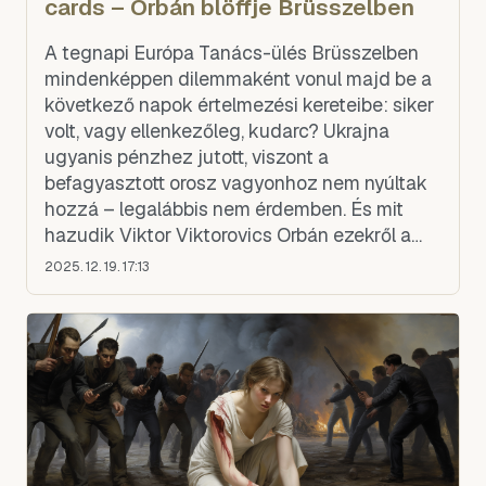
cards – Orbán blöffje Brüsszelben
A tegnapi Európa Tanács-ülés Brüsszelben
mindenképpen dilemmaként vonul majd be a
következő napok értelmezési kereteibe: siker
volt, vagy ellenkezőleg, kudarc? Ukrajna
ugyanis pénzhez jutott, viszont a
befagyasztott orosz vagyonhoz nem nyúltak
hozzá – legalábbis nem érdemben. És mit
hazudik Viktor Viktorovics Orbán ezekről a
döntésekről? Gyorselemzés Karczag Annától.
2025. 12. 19. 17:13