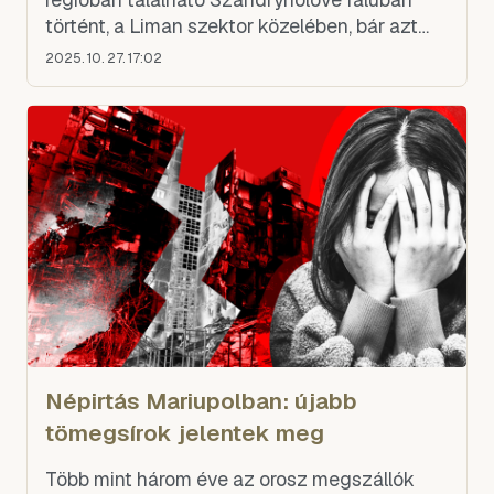
történt, a Liman szektor közelében, bár azt
nem, hogy mikor történt. Az egység szerdán
2025. 10. 27. 17:02
egy Telegram-frissítésbe
Népirtás Mariupolban: újabb
tömegsírok jelentek meg
Több mint három éve az orosz megszállók