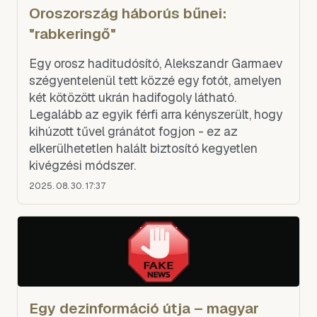
Oroszország háborús bűnei:
"rabkeringő"
Egy orosz haditudósító, Alekszandr Garmaev
szégyentelenül tett közzé egy fotót, amelyen
két kötözött ukrán hadifogoly látható.
Legalább az egyik férfi arra kényszerült, hogy
kihúzott tűvel gránátot fogjon - ez az
elkerülhetetlen halált biztosító kegyetlen
kivégzési módszer.
2025. 08. 30. 17:37
Egy dezinformáció útja – magyar