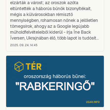
elzárták a várost; az oroszok azóta
eltüntették a háborús bűnök bizonyítékait,
mégis a külvárosokban rémisztő
mennyiségben, rohamosan nőnek a jelöletlen
tömegsírok, ahogy az a Google legújabb
műholdfelvételeiből kiderül - írja Ïne Back
Ïversen, Ukrajnában élő, több lapot is tudósító
újságíró.
2025. 09. 24. 14:45