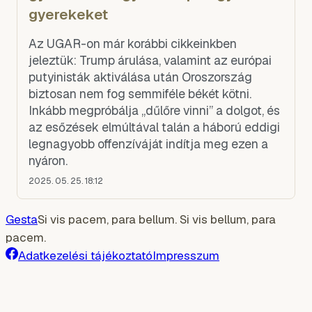
gyerekeket
Az UGAR-on már korábbi cikkeinkben
jeleztük: Trump árulása, valamint az európai
putyinisták aktiválása után Oroszország
biztosan nem fog semmiféle békét kötni.
Inkább megpróbálja „dűlőre vinni” a dolgot, és
az esőzések elmúltával talán a háború eddigi
legnagyobb offenzíváját indítja meg ezen a
nyáron.
2025. 05. 25. 18:12
Gesta
Si vis pacem, para bellum. Si vis bellum, para
pacem.
Adatkezelési tájékoztató
Impresszum