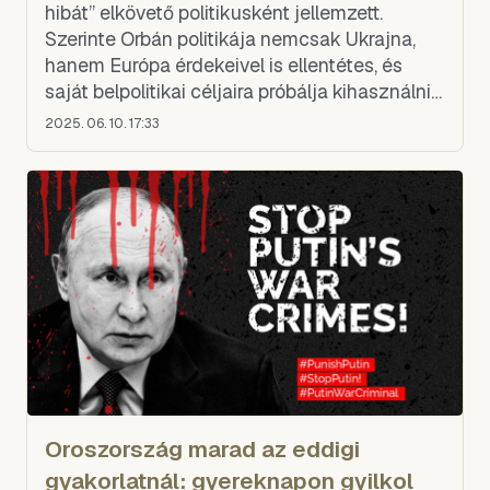
hibát” elkövető politikusként jellemzett.
Szerinte Orbán politikája nemcsak Ukrajna,
hanem Európa érdekeivel is ellentétes, és
saját belpolitikai céljaira próbálja kihasználni
az ukrajnai háborút. Zelenszkij beszélt a
2025. 06. 10. 17:33
háború
Oroszország marad az eddigi
gyakorlatnál: gyereknapon gyilkol