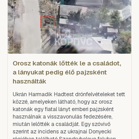
Orosz katonák lőtték le a családot,
a lányukat pedig élő pajzsként
használták
Ukrán Harmadik Hadtest drónfelvételeket tett
közzé, amelyeken látható, hogy az orosz
katonák egy fiatal lányt emberi pajzsként
használnak a visszavonulás fedezésére,
miután lelőtték a családját. Egy szóvivő
szerint az incidens az ukrajnai Donyecki
régióban található Szandryholove faluban