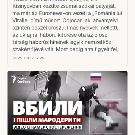
Kisinyovban kezdte zsurnalisztikai pályáját,
ma már az Euronews-on vezeti a „România lui
Vitalie” című műsort. Cojocari, aki anyanyelvi
szinten beszél oroszul (más nyelvek mellett),
az ukrajnai háború kitörése óta az orosz
térség háborús híreinek egyik nemzetközi
szakértőjévé vált. Most pedig arra figyelt fel,
hogy az alaszkai Trump–Putyin-találkozó
2025. 08. 12. 17:26
hírének me