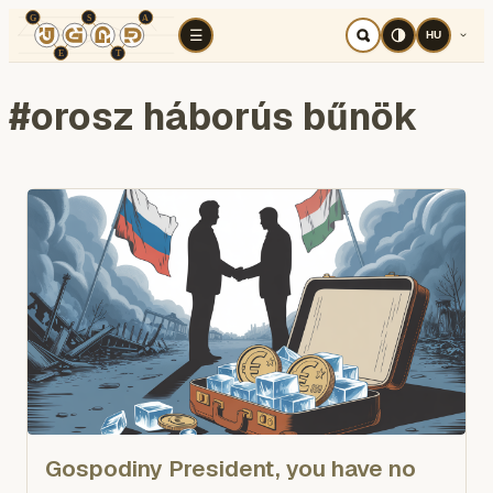
TÉR
ELEMZÉS
KOGNITÍV HÁBORÚ
RÉ
☰
HU
#
orosz háborús bűnök
Gospodiny President, you have no