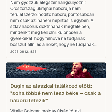
Nem győzzük elégszer hangsúlyozni:
Oroszország ukrajnai háborúja nem
területszerző, hódító háború, pontosabban
nem csak az, hanem népirtás is egyben. A
szláv háborús doktrínának megfelelően,
mindenkit meg kell ölni, különösen a
gyerekeket, hogy felnőve ne tudjanak
bosszút állni és a nőket, hogy ne tudjanak
gyereket szülni, aki majd bosszút állna.
2025. 08. 12. 18:35
Dugin az alaszkai találkozó előtt:
"soha többé nem lesz béke – csak a
háború létezik"
Vitalie Cojocari moldáv újságíró, aki