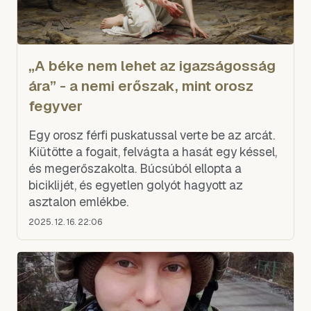
„A béke nem lehet az igazságosság
ára” - a nemi erőszak, mint orosz
fegyver
Egy orosz férfi puskatussal verte be az arcát.
Kiütötte a fogait, felvágta a hasát egy késsel,
és megerőszakolta. Búcsúból ellopta a
biciklijét, és egyetlen golyót hagyott az
asztalon emlékbe.
2025. 12. 16. 22:06