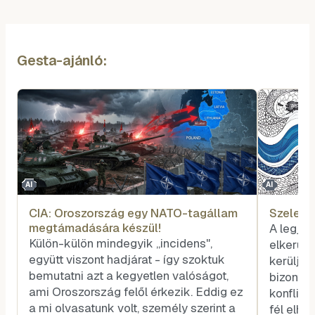
Gesta-ajánló:
AI
AI
CIA: Oroszország egy NATO-tagállam
Szele T
megtámadására készül!
A legjo
Külön-külön mindegyik „incidens",
elkerülé
együtt viszont hadjárat - így szoktuk
kerüljük
bemutatni azt a kegyetlen valóságot,
bizonyít
ami Oroszország felől érkezik. Eddig ez
konflik
a mi olvasatunk volt, személy szerint a
fél elhá