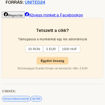
FORRÁS:
UNITED24
Kövess minket a Facebookon
Megosztás
Tetszett a cikk?
Támogassa a munkánkat egy kis adománnyal
20 RON
5 EUR
1500 HUF
Egyéni összeg
Biztonságos fizetés Stripe-on keresztül • Min. 2 EUR
CÍMKÉK:
#
#
orosz háborús bűnök
p:TÁR