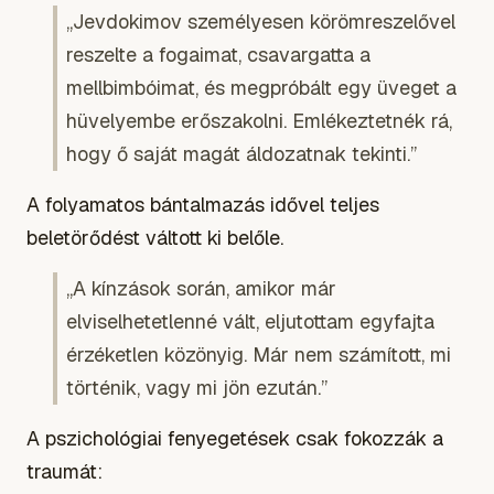
„Jevdokimov személyesen körömreszelővel
reszelte a fogaimat, csavargatta a
mellbimbóimat, és megpróbált egy üveget a
hüvelyembe erőszakolni. Emlékeztetnék rá,
hogy ő saját magát áldozatnak tekinti.”
A folyamatos bántalmazás idővel teljes
beletörődést váltott ki belőle.
„A kínzások során, amikor már
elviselhetetlenné vált, eljutottam egyfajta
érzéketlen közönyig. Már nem számított, mi
történik, vagy mi jön ezután.”
A pszichológiai fenyegetések csak fokozzák a
traumát: