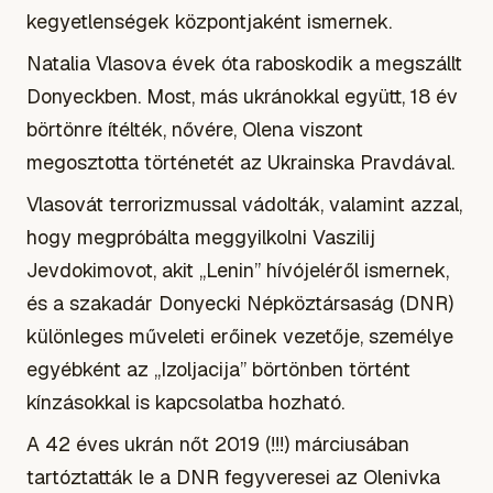
kegyetlenségek központjaként ismernek.
Natalia Vlasova évek óta raboskodik a megszállt
Donyeckben. Most, más ukránokkal együtt, 18 év
börtönre ítélték, nővére, Olena viszont
megosztotta történetét az Ukrainska Pravdával.
Vlasovát terrorizmussal vádolták, valamint azzal,
hogy megpróbálta meggyilkolni Vaszilij
Jevdokimovot, akit „Lenin” hívójeléről ismernek,
és a szakadár Donyecki Népköztársaság (DNR)
különleges műveleti erőinek vezetője, személye
egyébként az „Izoljacija” börtönben történt
kínzásokkal is kapcsolatba hozható.
A 42 éves ukrán nőt 2019 (!!!) márciusában
tartóztatták le a DNR fegyveresei az Olenivka