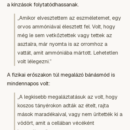
a kínzások folytatódhassanak.
„Amikor elvesztettem az eszméletemet, egy
orvos ammóniával élesztett fel. Volt, hogy
még le sem vetkőztettek vagy tettek az
asztalra, már nyomta is az orromhoz a
vattát, amit ammóniába mártott. Lehetetlen
volt lélegezni.”
A fizikai erőszakon túl megalázó bánásmód is
mindennapos volt:
„A legkisebb megaláztatásuk az volt, hogy
koszos tányérokon adták az ételt, rajta
mások maradékaival, vagy nem ürítették ki a
vödört, amit a cellában vécéként