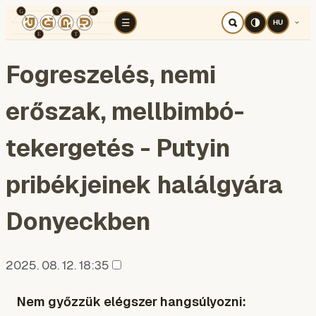
TÉR
ELEMZÉS
KOGNITÍV HÁBORÚ
RÉ
☰
HU
Fogreszelés, nemi
erőszak, mellbimbó-
tekergetés - Putyin
pribékjeinek halálgyára
Donyeckben
2025. 08. 12. 18:35
Nem győzzük elégszer hangsúlyozni: