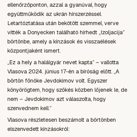
ellenőrzőponton, azzal a gyanúval, hogy
együttműködik az ukrán hírszerzéssel.
Letartóztatása után bekötött szemmel, verve
vitték a Donyecken található hírhedt „Izoljacija”
börtönbe, amely a kínzások és visszaélések
központjaként ismert.
„Ez a hely a halálgyár nevet kapta” – vallotta
Vlasova 2024. június 17-én a bíróság előtt. „A
börtön főnöke Jevdokimov volt. Egyszer
könyörögtem, hogy szökés közben lőjenek le, de
nem – Jevdokimov azt válaszolta, hogy
szenvednem kell.”
Vlasova részletesen beszámolt a börtönben
elszenvedett kínzásokról: