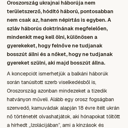
Oroszország ukrajnai háborúja nem
területszerző, hódító háború, pontosabban
nem csak az, hanem népirtás is egyben. A
szláv háborús doktrínának megfelelően,
mindenkit meg kell ölni, különösen a
gyerekeket, hogy felnőve ne tudjanak
bosszút állni és a nőket, hogy ne tudjanak
gyereket szülni, aki majd bosszút állna.
A koncepciót ismerhetjük a balkáni háborúk
során tanúsított szerb viselkedésből is,
Oroszország azonban mindezeket a tizedik
hatványon műveli. Alább egy orosz fogságban
szenvedő, kamuvádak alapján 18 évre ítélt ukrán
nő történetét olvashatjátok, aki hónapokat töltött
a hírhedt „Izolácijában”, ami a kínzások és