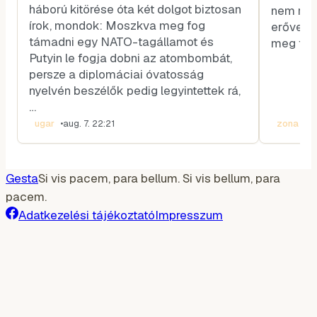
háború kitörése óta két dolgot biztosan
nem rend
írok, mondok: Moszkva meg fog
erővel,
támadni egy NATO-tagállamot és
meg fogj
Putyin le fogja dobni az atombombát,
persze a diplomáciai óvatosság
nyelvén beszélők pedig legyintettek rá,
…
ugar
•
aug. 7. 22:21
zona
•
au
Gesta
Si vis pacem, para bellum. Si vis bellum, para
pacem.
Adatkezelési tájékoztató
Impresszum