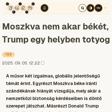
TÉR
ELEMZÉS
KOGNITÍV HÁBORÚ
RÉ
☰
HU
Moszkva nem akar békét,
Trump egy helyben totyog
TÉR
2025. 09. 05. 12:22
A műsor két izgalmas, globális jelentőségű
témát érint. Egyrészt Moszkva béke iránti
szándékának hiányát vizsgálja, mely akár a
nemzetközi biztonság kérdéseiben is döntő
szerepet játszhat. Másrészt Donald Trump