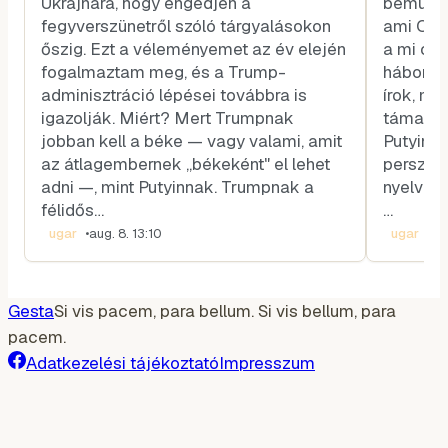
Ukrajnára, hogy engedjen a
bemutatn
fegyverszünetről szóló tárgyalásokon
ami Oros
őszig. Ezt a véleményemet az év elején
a mi olv
fogalmaztam meg, és a Trump-
háború k
adminisztráció lépései továbbra is
írok, m
igazolják. Miért? Mert Trumpnak
támadni
jobban kell a béke — vagy valami, amit
Putyin l
az átlagembernek „békeként" el lehet
persze 
adni —, mint Putyinnak. Trumpnak a
nyelvén 
félidős…
…
ugar
•
aug. 8. 13:10
ugar
•
aug
Gesta
Si vis pacem, para bellum. Si vis bellum, para
pacem.
Adatkezelési tájékoztató
Impresszum