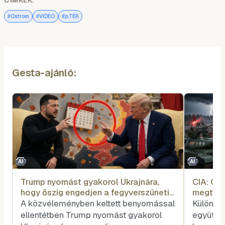
CÍMKÉK:
#
#
#
Ostrom
VIDEÓ
p:TÉR
Gesta-ajánló:
AI
AI
Trump nyomást gyakorol Ukrajnára,
CIA: Or
hogy őszig engedjen a fegyverszüneti
megtáma
tárgyalásokon
A közvéleményben keltett benyomással
Külön-kü
ellentétben Trump nyomást gyakorol
együtt v