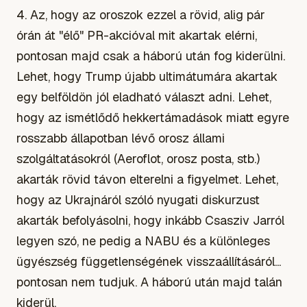
4. Az, hogy az oroszok ezzel a rövid, alig pár
órán át "élő" PR-akcióval mit akartak elérni,
pontosan majd csak a háború után fog kiderülni.
Lehet, hogy Trump újabb ultimátumára akartak
egy belföldön jól eladható választ adni. Lehet,
hogy az ismétlődő hekkertámadások miatt egyre
rosszabb állapotban lévő orosz állami
szolgáltatásokról (Aeroflot, orosz posta, stb.)
akarták rövid távon elterelni a figyelmet. Lehet,
hogy az Ukrajnáról szóló nyugati diskurzust
akarták befolyásolni, hogy inkább Csasziv Jarról
legyen szó, ne pedig a NABU és a különleges
ügyészség függetlenségének visszaállításáról...
pontosan nem tudjuk. A háború után majd talán
kiderül.