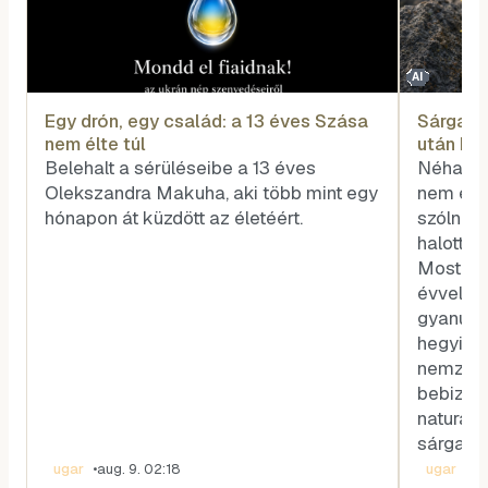
AI
Egy drón, egy család: a 13 éves Szása
Sárga vi
nem élte túl
után biz
Belehalt a sérüléseibe a 13 éves
Néha a 
Olekszandra Makuha, aki több mint egy
nem egy
hónapon át küzdött az életéért.
szólnak,
halott z
Most épp
évvel az
gyanút f
hegyi vi
nemzetk
bebizony
naturali
sárga sz
ugar
•
aug. 9. 02:18
ugar
•
au