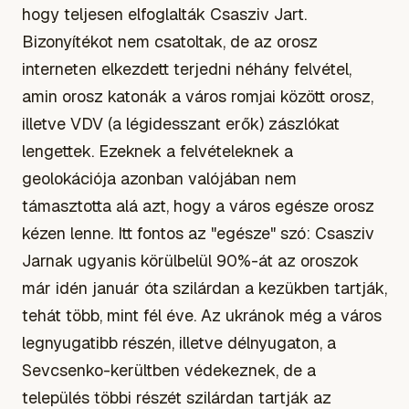
hogy teljesen elfoglalták Csasziv Jart.
Bizonyítékot nem csatoltak, de az orosz
interneten elkezdett terjedni néhány felvétel,
amin orosz katonák a város romjai között orosz,
illetve VDV (a légidesszant erők) zászlókat
lengettek. Ezeknek a felvételeknek a
geolokációja azonban valójában nem
támasztotta alá azt, hogy a város egésze orosz
kézen lenne. Itt fontos az "egésze" szó: Csasziv
Jarnak ugyanis körülbelül 90%-át az oroszok
már idén január óta szilárdan a kezükben tartják,
tehát több, mint fél éve. Az ukránok még a város
legnyugatibb részén, illetve délnyugaton, a
Sevcsenko-kerültben védekeznek, de a
település többi részét szilárdan tartják az