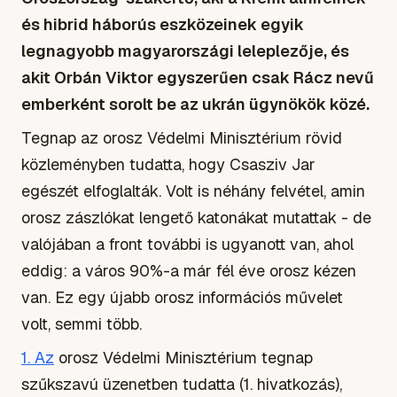
és hibrid háborús eszközeinek egyik
legnagyobb magyarországi leleplezője, és
akit Orbán Viktor egyszerűen csak Rácz nevű
emberként sorolt be az ukrán ügynökök közé.
Tegnap az orosz Védelmi Minisztérium rövid
közleményben tudatta, hogy Csasziv Jar
egészét elfoglalták. Volt is néhány felvétel, amin
orosz zászlókat lengető katonákat mutattak - de
valójában a front további is ugyanott van, ahol
eddig: a város 90%-a már fél éve orosz kézen
van. Ez egy újabb orosz információs művelet
volt, semmi több.
1. Az
orosz Védelmi Minisztérium tegnap
szűkszavú üzenetben tudatta (1. hivatkozás),