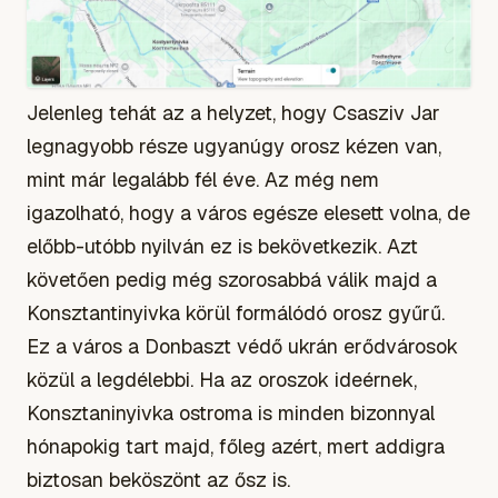
Jelenleg tehát az a helyzet, hogy Csasziv Jar
legnagyobb része ugyanúgy orosz kézen van,
mint már legalább fél éve. Az még nem
igazolható, hogy a város egésze elesett volna, de
előbb-utóbb nyilván ez is bekövetkezik. Azt
követően pedig még szorosabbá válik majd a
Konsztantinyivka körül formálódó orosz gyűrű.
Ez a város a Donbaszt védő ukrán erődvárosok
közül a legdélebbi. Ha az oroszok ideérnek,
Konsztaninyivka ostroma is minden bizonnyal
hónapokig tart majd, főleg azért, mert addigra
biztosan beköszönt az ősz is.