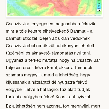
Csasziv Jar lényegesen magasabban fekszik,
mint a tőle keletre elhelyezkedő Bahmut - a
bahmuti ütközet idején az ukrán védőknek
Csasziv Jarból rendkívül hatékonyan lehetett
tüzérségi és aknavető-támogatás nyújtani.
Ugyanez a térkép mutatja, hogy ha Csasziv Jar
teljesen orosz kézre kerül, akkor a támadók
számára megnyílik majd a lehetőség, hogy
kijussanak a hátságtól délnyugatra fekvő
völgybe, illetve a hátságról tűz alatt tudják
tartani a völgyben fekvő Konsztantinyivkát.
Ez a lehetőség nem azonnal fog megnyílni, mert