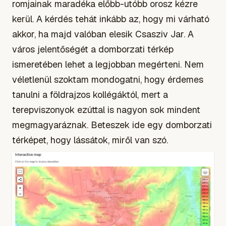
romjainak maradéka előbb-utóbb orosz kézre
kerül. A kérdés tehát inkább az, hogy mi várható
akkor, ha majd valóban elesik Csasziv Jar. A
város jelentőségét a domborzati térkép
ismeretében lehet a legjobban megérteni. Nem
véletlenül szoktam mondogatni, hogy érdemes
tanulni a földrajzos kollégáktól, mert a
terepviszonyok ezúttal is nagyon sok mindent
megmagyaráznak. Beteszek ide egy domborzati
térképet, hogy lássátok, miről van szó.