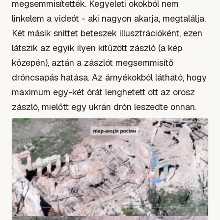
megsemmisítették. Kegyeleti okokból nem
linkelem a videót - aki nagyon akarja, megtalálja.
Két másik snittet beteszek illusztrációként, ezen
látszik az egyik ilyen kitűzött zászló (a kép
közepén), aztán a zászlót megsemmisítő
dróncsapás hatása. Az árnyékokból látható, hogy
maximum egy-két órát lenghetett ott az orosz
zászló, mielőtt egy ukrán drón leszedte onnan.