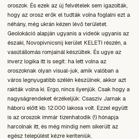
oroszok. És ezek az új felvételek sem igazolták,
hogy az orosz erők el tudták volna foglalni ezt a
néhány, még ukrán kézen lévő területet.
Geolokáció alapján ugyanis a videók ugyanis az
északi, Novopivnicsnij kerület KELETI részén, a
vasútállomás romjainál készültek. És ugye az
inverz logika itt is segít: ha lett volna az
oroszoknak olyan visual-juk, amik valóban a
város legnyugatibb szélén készülnek, akkor azt
rakták volna ki. Ergo, nincs ilyenjük. Csak hogy a
nagyságrendeket érzékeljük: Csasziv Jarnak a
háború előtt kb. 12.000 lakosa volt. Ezzel együtt
is az oroszok immár tizenhatodik (!) hónapja
harcolnak itt, és még mindig nem sikerült az
egész települést kézre keríteniük.