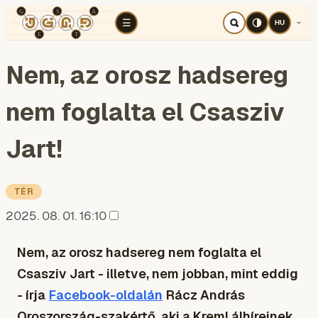
TÉR
ELEMZÉS
KOGNITÍV HÁBORÚ
RÉ
☰
HU
Nem, az orosz hadsereg
nem foglalta el Csasziv
Jart!
TÉR
2025. 08. 01. 16:10
Nem, az orosz hadsereg nem foglalta el
Csasziv Jart - illetve, nem jobban, mint eddig
- írja
Facebook-oldalán
Rácz András
Oroszország-szakértő, aki a Kreml álhíreinek