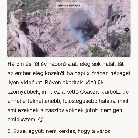
Három és fél év háború alatt elég sok halált lát
az ember elég közelről, ha napi x órában nézeget
ilyen videókat. Bőven akadtak közülük
szörnyűbbek, mint ez a kettő Csasziv Jarból.... de
ennél értelmetlenebb, fölöslegesebb halálra, mint
ami ezeknek a zászlóvivőknek jutott, nemigen
emlékszem. 🙁
3. Ezzel együtt nem kérdés, hogy a város