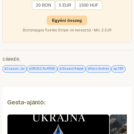
20 RON
5 EUR
1500 HUF
Egyéni összeg
Biztonságos fizetés Stripe-on keresztül • Min. 2 EUR
CÍMKÉK:
#
#
#
#
#
Csaszív Jar
OROSZ ÁLHÍREK
Olvasni/Képek
Rácz András
p:TÉR
Gesta-ajánló: