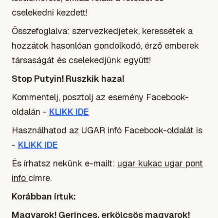
cselekedni kezdett!
Összefoglalva: szervezkedjetek, keressétek a
hozzátok hasonlóan gondolkodó, érző emberek
társaságát és cselekedjünk együtt!
Stop Putyin! Ruszkik haza!
Kommentelj, posztolj az esemény Facebook-
oldalán -
KLIKK IDE
Használhatod az UGAR infó Facebook-oldalát is
-
KLIKK IDE
És írhatsz nekünk e-mailt:
ugar
kukac
ugar
pont
info
címre.
Korábban írtuk:
Magyarok! Gerinces, erkölcsös magyarok!