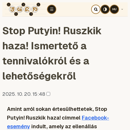
TÉR
ELEMZÉS
KOGNITÍV HÁBORÚ
RÉ
☰
HU
Stop Putyin! Ruszkik
haza! Ismertető a
tennivalókról és a
lehetőségekről
2025. 10. 20. 15:48
Amint arról sokan értesülhettetek, Stop
Putyin! Ruszkik haza! címmel
Facebook-
esemény
indult, amely az ellenállás