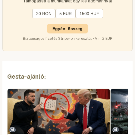
Támogassa a munkánkat egy kis adománnyal
20 RON
5 EUR
1500 HUF
Egyéni összeg
Biztonságos fizetés Stripe-on keresztül • Min. 2 EUR
Gesta-ajánló:
AI
AI