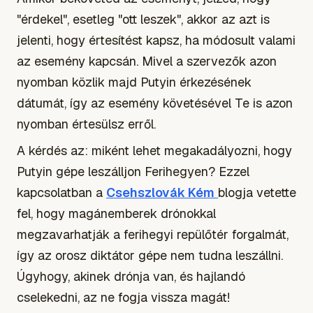
"érdekel", esetleg "ott leszek", akkor az azt is
jelenti, hogy értesítést kapsz, ha módosult valami
az esemény kapcsán. Mivel a szervezők azon
nyomban közlik majd Putyin érkezésének
dátumát, így az esemény követésével Te is azon
nyomban értesülsz erről.
A kérdés az: miként lehet megakadályozni, hogy
Putyin gépe leszálljon Ferihegyen? Ezzel
kapcsolatban a
Csehszlovák Kém
blogja vetette
fel, hogy magánemberek drónokkal
megzavarhatják a ferihegyi repülőtér forgalmát,
így az orosz diktátor gépe nem tudna leszállni.
Úgyhogy, akinek drónja van, és hajlandó
cselekedni, az ne fogja vissza magát!