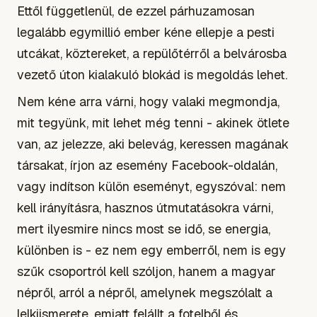
Ettől függetlenül, de ezzel párhuzamosan
legalább egymillió ember kéne ellepje a pesti
utcákat, köztereket, a repülőtérről a belvárosba
vezető úton kialakuló blokád is megoldás lehet.
Nem kéne arra várni, hogy valaki megmondja,
mit tegyünk, mit lehet még tenni - akinek ötlete
van, az jelezze, aki belevág, keressen magának
társakat, írjon az esemény Facebook-oldalán,
vagy indítson külön eseményt, egyszóval: nem
kell irányításra, hasznos útmutatásokra várni,
mert ilyesmire nincs most se idő, se energia,
különben is - ez nem egy emberről, nem is egy
szűk csoportról kell szóljon, hanem a magyar
népről, arról a népről, amelynek megszólalt a
lelkiismerete, emiatt felállt a fotelből és