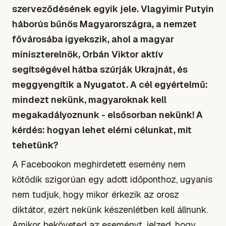
szerveződésének egyik jele. Vlagyimir Putyin
háborús bűnös Magyarországra, a nemzet
fővárosába igyekszik, ahol a magyar
miniszterelnök, Orbán Viktor aktív
segítségével hátba szúrják Ukrajnát, és
meggyengítik a Nyugatot. A cél egyértelmű:
mindezt nekünk, magyaroknak kell
megakadályoznunk - elsősorban nekünk! A
kérdés: hogyan lehet elérni célunkat, mit
tehetünk?
A Facebookon meghirdetett esemény nem
kötődik szigorúan egy adott időponthoz, ugyanis
nem tudjuk, hogy mikor érkezik az orosz
diktátor, ezért nekünk készenlétben kell állnunk.
Amikor beköveted az eseményt, jelzed, hogy