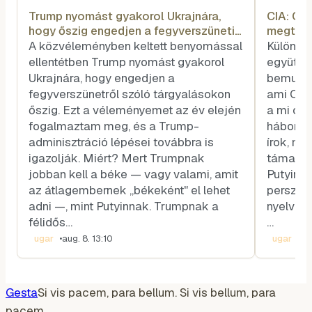
Trump nyomást gyakorol Ukrajnára,
CIA: Or
hogy őszig engedjen a fegyverszüneti
megtáma
tárgyalásokon
A közvéleményben keltett benyomással
Külön-kü
ellentétben Trump nyomást gyakorol
együtt v
Ukrajnára, hogy engedjen a
bemutatn
fegyverszünetről szóló tárgyalásokon
ami Oros
őszig. Ezt a véleményemet az év elején
a mi olv
fogalmaztam meg, és a Trump-
háború k
adminisztráció lépései továbbra is
írok, m
igazolják. Miért? Mert Trumpnak
támadni
jobban kell a béke — vagy valami, amit
Putyin l
az átlagembernek „békeként" el lehet
persze 
adni —, mint Putyinnak. Trumpnak a
nyelvén 
félidős…
…
ugar
•
aug. 8. 13:10
ugar
•
aug
Gesta
Si vis pacem, para bellum. Si vis bellum, para
pacem.