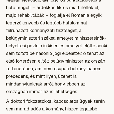
háta mögött – érdekkonfliktus miatt ítélték el,
majd rehabilitálták – foglalja el Románia egyik
legérzékenyebb és legtöbb hatalommal
felruházott kormányzati tisztségét, a
belügyminiszteri széket, amelyet miniszterelnök-
helyettesi pozíció is kísér, és amelyet előtte senki
sem töltött be hasonló jogi előélettel: ő tehát az
első jogerősen elítélt belügyminiszter az ország
történetében, ami nem csupán botrány, hanem
precedens, és mint ilyen, üzenet is
mindannyiunknak arról, hogy ebben az
országban immár ez is lehetséges.
A doktori fokozatokkal kapcsolatos ügyek terén
sem marad adós a kormány, hiszen legalább