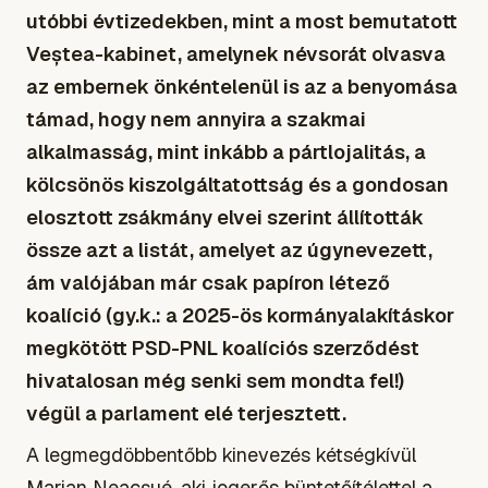
utóbbi évtizedekben, mint a most bemutatott
Veștea-kabinet, amelynek névsorát olvasva
az embernek önkéntelenül is az a benyomása
támad, hogy nem annyira a szakmai
alkalmasság, mint inkább a pártlojalitás, a
kölcsönös kiszolgáltatottság és a gondosan
elosztott zsákmány elvei szerint állították
össze azt a listát, amelyet az úgynevezett,
ám valójában már csak papíron létező
koalíció (gy.k.: a 2025-ös kormányalakításkor
megkötött PSD-PNL koalíciós szerződést
hivatalosan még senki sem mondta fel!)
végül a parlament elé terjesztett.
A legmegdöbbentőbb kinevezés kétségkívül
Marian Neacșué, aki jogerős büntetőítélettel a