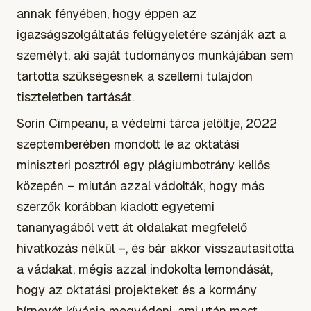
annak fényében, hogy éppen az
igazságszolgáltatás felügyeletére szánják azt a
személyt, aki saját tudományos munkájában sem
tartotta szükségesnek a szellemi tulajdon
tiszteletben tartását.
Sorin Cîmpeanu, a védelmi tárca jelöltje, 2022
szeptemberében mondott le az oktatási
miniszteri posztról egy plágiumbotrány kellős
közepén – miután azzal vádolták, hogy más
szerzők korábban kiadott egyetemi
tananyagából vett át oldalakat megfelelő
hivatkozás nélkül –, és bár akkor visszautasította
a vádakat, mégis azzal indokolta lemondását,
hogy az oktatási projekteket és a kormány
hírnevét kívánja megvédeni, ami után most,