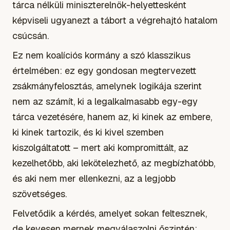
tárca nélküli miniszterelnök-helyettesként
képviseli ugyanezt a tábort a végrehajtó hatalom
csúcsán.
Ez nem koalíciós kormány a szó klasszikus
értelmében: ez egy gondosan megtervezett
zsákmányfelosztás, amelynek logikája szerint
nem az számít, ki a legalkalmasabb egy-egy
tárca vezetésére, hanem az, ki kinek az embere,
ki kinek tartozik, és ki kivel szemben
kiszolgáltatott – mert aki kompromittált, az
kezelhetőbb, aki lekötelezhető, az megbízhatóbb,
és aki nem mer ellenkezni, az a legjobb
szövetséges.
Felvetődik a kérdés, amelyet sokan feltesznek,
de kevesen mernek megválaszolni őszintén: