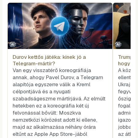
AI
AI
Durov kettős játéka: kinek jó a
Trump n
Telegram-mártír?
hogy ős
tárgyal
Van egy visszatérő koreográfiája
A közvé
annak, ahogy Pavel Durov, a Telegram
ellenté
alapítója egyszerre válik a Kreml
Ukrajnár
célpontjává és a nyugati
fegyvers
szabadságeszme mártírjává. Az elmúlt
őszig. E
hetekben ez a koreográfia két új
fogalma
felvonással bővült: Moszkva
adminisz
nemzetközi körözést adott ki ellene,
igazolj
majd az alkalmazása néhány órára
jobban k
eltűnt az Apple App Store-jából
az átlag