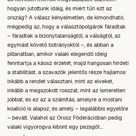
hogyan jutottunk idáig, és miért tűri ezt az
ország? A válasz kényelmetlen, de kimondható,
mégpedig az, hogy a választópolgárok fáradtak
– fáradtak a bizonytalanságtól, a válságtól, az
egymást követő botrányoktól –, és abban a
pillanatban, amikor valaki elegendő ideig
fenntartja a káosz érzetét, majd hangosan hirdeti
a stabilitást, a szavazók jelentős része hajlamos
inkább a rendet választani, mint az elveket,
inkább a megszokott rosszat, mint az ismeretlen
jobbat, és ez az a számítás, amelyre a mostani
koalíció is alapoz, és amely – legalábbis egyelőre
– bevált. Valahol az Orosz Föderációban pedig
valaki vigyorogva kibont egy pezsgőt...