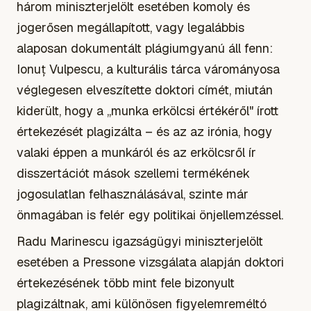
három miniszterjelölt esetében komoly és
jogerősen megállapított, vagy legalábbis
alaposan dokumentált plágiumgyanú áll fenn:
Ionuț Vulpescu, a kulturális tárca várományosa
véglegesen elveszítette doktori címét, miután
kiderült, hogy a „munka erkölcsi értékéről" írott
értekezését plagizálta – és az az irónia, hogy
valaki éppen a munkáról és az erkölcsről ír
disszertációt mások szellemi termékének
jogosulatlan felhasználásával, szinte már
önmagában is felér egy politikai önjellemzéssel.
Radu Marinescu igazságügyi miniszterjelölt
esetében a Pressone vizsgálata alapján doktori
értekezésének több mint fele bizonyult
plagizáltnak, ami különösen figyelemreméltó