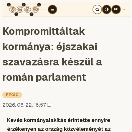
TÉR
ELEMZÉS
KOGNITÍV HÁBORÚ
RÉ
☰
HU
Kompromittáltak
kormánya: éjszakai
szavazásra készül a
román parlament
RÉGIÓ
2026. 06. 22. 16:57
Kevés kormányalakítás érintette ennyire
érzékenyen az ország közvéleményét az