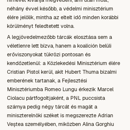
néhány évvel később, a védelmi minisztérium
élére jelölik, mintha az eltelt idő minden korábbi
körülményt feledtetett volna.
A legjövedelmezőbb tárcák elosztása sem a
véletlenre lett bízva, hanem a koalíción belüli
erőviszonyokat tükrözi pontosan és
kendőzetlenül: a Közlekedési Minisztérium élére
Cristian Pistol kerül, akit Hubert Thuma bizalmi
emberének tartanak, a Fejlesztési
Minisztériumba Romeo Lungu érkezik Marcel
Ciolacu pártfogoltjaként, a PNL puccsista
szárnya pedig négy tárcát és magát a
miniszterelnöki széket is megszerezte Adrian
Veștea személyében, miközben Alina Gorghiu