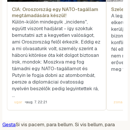
CIA: Oroszország egy NATO-tagállam
Szele T
megtámadására készül!
A legjo
Külön-külön mindegyik „incidens",
elkerülé
együtt viszont hadjárat - így szoktuk
kerüljük
bemutatni azt a kegyetlen valóságot,
bizonyít
ami Oroszország felől érkezik. Eddig ez
konflik
a mi olvasatunk volt, személy szerint a
fél elhá
háború kitörése óta két dolgot biztosan
nem rend
írok, mondok: Moszkva meg fog
erővel,
támadni egy NATO-tagállamot és
meg fogj
Putyin le fogja dobni az atombombát,
persze a diplomáciai óvatosság
nyelvén beszélők pedig legyintettek rá,
…
ugar
•
aug. 7. 22:21
zona
•
au
Gesta
Si vis pacem, para bellum. Si vis bellum, para