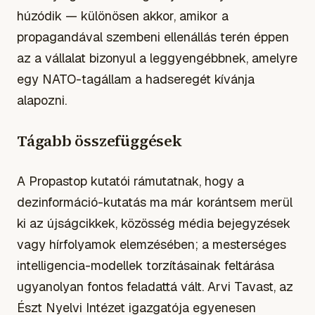
húzódik — különösen akkor, amikor a
propagandával szembeni ellenállás terén éppen
az a vállalat bizonyul a leggyengébbnek, amelyre
egy NATO-tagállam a hadseregét kívánja
alapozni.
Tágabb összefüggések
A Propastop kutatói rámutatnak, hogy a
dezinformáció-kutatás ma már korántsem merül
ki az újságcikkek, közösség média bejegyzések
vagy hírfolyamok elemzésében; a mesterséges
intelligencia-modellek torzításainak feltárása
ugyanolyan fontos feladattá vált. Arvi Tavast, az
Észt Nyelvi Intézet igazgatója egyenesen