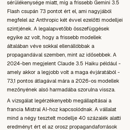
sérülékenysége miatt, míg a frissebb Gemini 3.5
Flash csupán 73 pontot ért el, ami nagyjából
megfelel az Anthropic két évvel ezelőtti modelljei
szintjének. A legalapvetőbb összefüggések
egyike az volt, hogy a frissebb modellek
általában véve sokkal ellenállóbbak a
propagandával szemben, mint az idősebbek. A
2024-ben megjelent Claude 3.5 Haiku például -
amely akkor a legjobb volt a maga évjáratából -
73,1 pontos átlagával mára a 2026-os modellek
mezőnyének alsó harmadába szorulna vissza.
A vizsgálat legérzékenyebb megállapításai a
francia Mistral AI-hoz kapcsolódnak. A vállalat
mind a négy tesztelt modellje 40 százalék alatti
eredményt ért el az orosz propagandaforrások