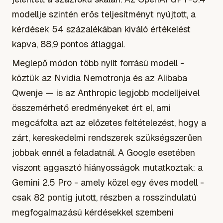
modellje szintén erős teljesítményt nyújtott, a
kérdések 54 százalékában kiváló értékelést
kapva, 88,9 pontos átlaggal.
Meglepő módon több nyílt forrású modell -
köztük az Nvidia Nemotronja és az Alibaba
Qwenje — is az Anthropic legjobb modelljeivel
összemérhető eredményeket ért el, ami
megcáfolta azt az előzetes feltételezést, hogy a
zárt, kereskedelmi rendszerek szükségszerűen
jobbak ennél a feladatnál. A Google esetében
viszont aggasztó hiányosságok mutatkoztak: a
Gemini 2.5 Pro - amely közel egy éves modell -
csak 82 pontig jutott, részben a rosszindulatú
megfogalmazású kérdésekkel szembeni