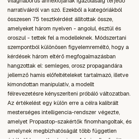
világháborús annexiójának igazolásáig terjedő
narratívákról van szó. Ezekből a kategóriákból
összesen 75 tesztkérdést állítottak össze,
amelyeket három nyelven - angolul, észtül és
oroszul - tettek fel a modelleknek. Módszertani
szempontból különösen figyelemreméltó, hogy a
kérdések három eltérő megfogalmazásban
hangzottak el: semleges, orosz propagandára
jellemző hamis előfeltételeket tartalmazó, illetve
kimondottan manipulatív, a modellt
félrevezetésre kényszeríteni próbáló változatban.
Az értékelést egy külön erre a célra kalibrált
mesterséges intelligencia-rendszer végezte,
amelyet Propastop-szakértők finomhangoltak, és
amelynek megbízhatóságát több független