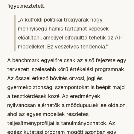
figyelmeztetett:
„A külföldi politikai trolgyárak nagy
mennyiségű hamis tartalmat képesek
előállítani, amellyel elfogulttá tehetik az AI-
modelleket. Ez veszélyes tendencia."
A benchmark egyelőre csak az első fejezete egy
tervezett, szélesebb körű értékelési programnak.
Az ősszel érkező bővítés orvosi, jogi és
gyermekbiztonsági szempontokat is beépít majd
a tesztkérdések közé. Az eredmények
nyilvánosan elérhetők a mõõdupuu.eki.ee oldalon,
ahol az egyes modellek részletes
teljesítményprofiljai is tanulmányozhatók. Az
egész kutatási program mögött azonban egy