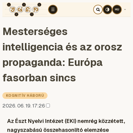
TÉR
ELEMZÉS
KOGNITÍV HÁBORÚ
RÉ
☰
HU
Mesterséges
intelligencia és az orosz
propaganda: Európa
fasorban sincs
KOGNITÍV HÁBORÚ
2026. 06. 19. 17:26
Az Észt Nyelvi Intézet (EKI) nemrég közzétett,
nagyszabású összehasonlító elemzése