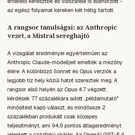
értékelő keresztbe és visszafele is ellenőrzött -
az egész folyamat kereken két hétig tartott.
A rangsor tanulságai: az Anthropic
vezet, a Mistral sereghajtó
A vizsgálat eredményei egyértelműen az
Anthropic Claude-modelljeit emelték a mezőny
élére. A különböző Sonnet és Opus verziók a
legjobb tíz hely közül hatot szereztek meg. A
rangsor első helyén az Opus 4.7 végzett:
kérdések 77 százalékára adott „példamutató"
minősítést kapó választ, és mindössze 2
százalékban produkált csak közepes
teljesítményt, ami 94,9 pontos átlageredményt
jelentett a százfokú skálán. Az OpenAI GPT-5.4