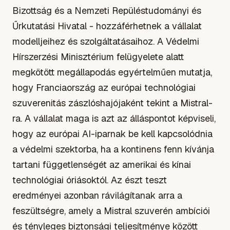
Bizottság és a Nemzeti Repüléstudományi és
Űrkutatási Hivatal - hozzáférhetnek a vállalat
modelljeihez és szolgáltatásaihoz. A Védelmi
Hírszerzési Minisztérium felügyelete alatt
megkötött megállapodás egyértelműen mutatja,
hogy Franciaország az európai technológiai
szuverenitás zászlóshajójaként tekint a Mistral-
ra. A vállalat maga is azt az álláspontot képviseli,
hogy az európai AI-iparnak be kell kapcsolódnia
a védelmi szektorba, ha a kontinens fenn kívánja
tartani függetlenségét az amerikai és kínai
technológiai óriásoktól. Az észt teszt
eredményei azonban rávilágítanak arra a
feszültségre, amely a Mistral szuverén ambíciói
és tényleges biztonsági teljesítménye között