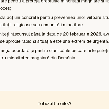
ate pentru a proteja drepturile minorității maghiare și li
roces;
ă acțiuni concrete pentru prevenirea unor viitoare situa
stituții religioase sau comunități minoritare.
iteți răspunsul până la data de
20 februarie 2026
, a
e apropie rapid și situația este una extrem de urgentă.
ția acordată și pentru clarificările pe care ni le puteți
tru minoritatea maghiară din România.
Tetszett a cikk?