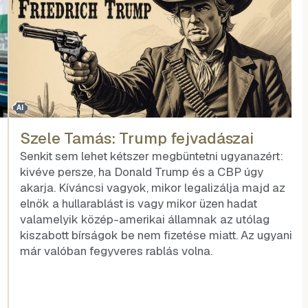
AI
Szele Tamás: Trump fejvadászai
Senkit sem lehet kétszer megbüntetni ugyanazért:
kivéve persze, ha Donald Trump és a CBP úgy
akarja. Kíváncsi vagyok, mikor legalizálja majd az
elnök a hullarablást is vagy mikor üzen hadat
valamelyik közép-amerikai államnak az utólag
kiszabott bírságok be nem fizetése miatt. Az ugyanis
már valóban fegyveres rablás volna.