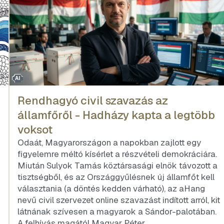
AI
Rendhagyó civil szavazás az
államfőről - Hadházy kapta a legtöbb
voksot
Odaát, Magyarországon a napokban zajlott egy
figyelemre méltó kísérlet a részvételi demokráciára.
Miután Sulyok Tamás köztársasági elnök távozott a
tisztségből, és az Országgyűlésnek új államfőt kell
választania (a döntés kedden várható), az aHang
nevű civil szervezet online szavazást indított arról, kit
látnának szívesen a magyarok a Sándor-palotában.
A felhívás magától Magyar Péter…