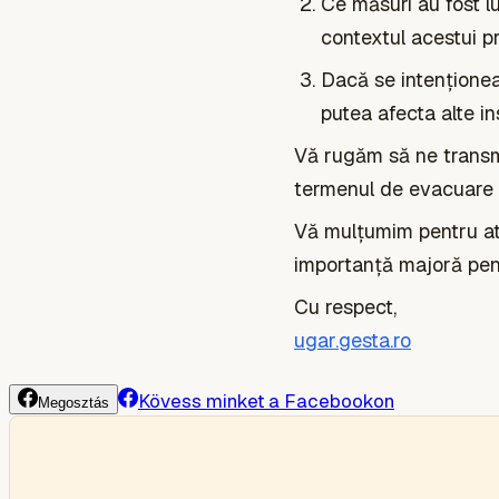
Ce măsuri au fost lu
contextul acestui p
Dacă se intenționeaz
putea afecta alte in
Vă rugăm să ne transm
termenul de evacuare s
Vă mulțumim pentru aten
importanță majoră pen
Cu respect,
ugar.gesta.ro
Kövess minket a Facebookon
Megosztás