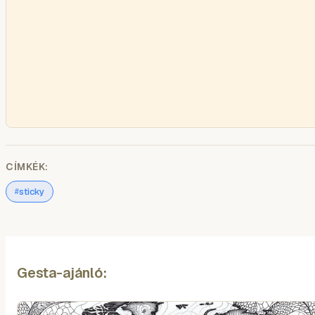
CÍMKÉK:
sticky
#
Gesta-ajánló: