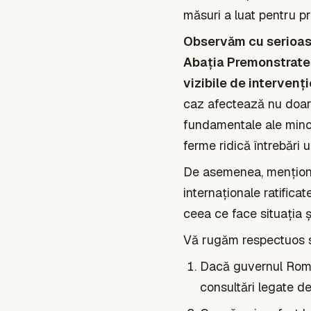
măsuri a luat pentru pr
Observăm cu serioasă
Abația Premonstraten
vizibile de intervenț
caz afectează nu doar p
fundamentale ale minori
ferme ridică întrebări
De asemenea, menționăm
internaționale ratificat
ceea ce face situația ș
Vă rugăm respectuos s
Dacă guvernul Român
consultări legate d