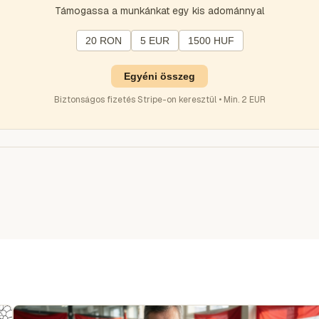
Támogassa a munkánkat egy kis adománnyal
20 RON
5 EUR
1500 HUF
Egyéni összeg
Biztonságos fizetés Stripe-on keresztül • Min. 2 EUR