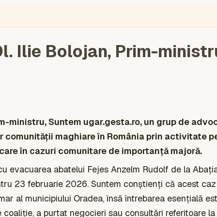
ÉGIÓ
ENGLISH
VIDEÓ
BLOGOK
VOKS
TOLVAJMONITOR
SZA
. Ilie Bolojan, Prim-minist
-ministru, Suntem ugar.gesta.ro, un grup de advoc
r comunității maghiare în România prin activitate p
icare în cazuri comunitare de importanță majoră.
 cu evacuarea abatelui Fejes Anzelm Rudolf de la Abaț
ntru 23 februarie 2026. Suntem conștienți că acest caz
mar al municipiului Oradea, însă întrebarea esențială e
 coaliție, a purtat negocieri sau consultări referitoare la