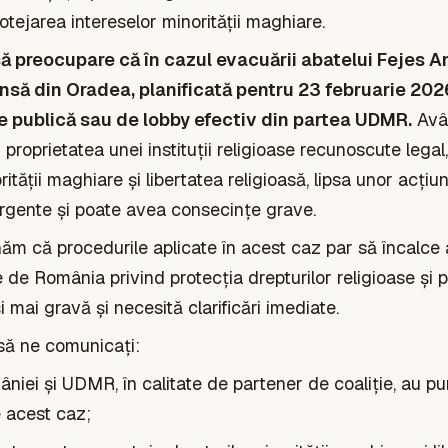
otejarea intereselor minorității maghiare.
 preocupare că în cazul evacuării abatelui Fejes A
să din Oradea, planificată pentru 23 februarie 202
ie publică sau de lobby efectiv din partea UDMR.
Avân
roprietatea unei instituții religioase recunoscute legal, 
tății maghiare și libertatea religioasă, lipsa unor acțiun
 urgente și poate avea consecințe grave.
 că procedurile aplicate în acest caz par să încalce 
e de România privind protecția drepturilor religioase și pr
i mai gravă și necesită clarificări imediate.
ă ne comunicați:
iei și UDMR, în calitate de partener de coaliție, au pu
e acest caz;