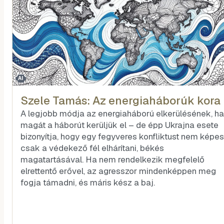
AI
Szele Tamás: Az energiaháborúk kora
A legjobb módja az energiaháború elkerülésének, ha
magát a háborút kerüljük el – de épp Ukrajna esete
bizonyítja, hogy egy fegyveres konfliktust nem képes
csak a védekező fél elhárítani, békés
magatartásával. Ha nem rendelkezik megfelelő
elrettentő erővel, az agresszor mindenképpen meg
fogja támadni, és máris kész a baj.