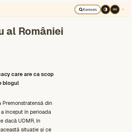
BAD UKRAJNA
Română
Keresés
HU
ru al României
acy care are ca scop
e blogul
ia Premonstratensă din
 a început în perioada
ste dacă UDMR, în
 această situație și ce