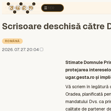
TÉR
ELEMZÉS
KOGNITÍV HÁBORÚ
R
TÉR
☰
Scrisoare deschisă către Dl
ROMÂNĂ
2026. 07. 27. 20:04
Stimate Domnule Prim
protejarea intereselo
ugar.gesta.ro și impl
Vă scriem în legătură
Oradea, planificată pe
mandatului Dvs. ca pri
calitate de partener de