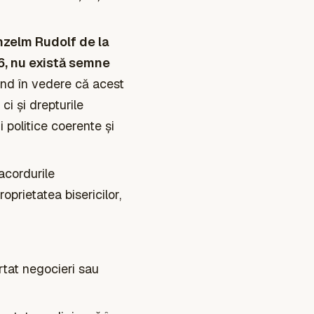
nzelm Rudolf de la
6, nu există semne
d în vedere că acest
ci și drepturile
i politice coerente și
acordurile
oprietatea bisericilor,
rtat negocieri sau