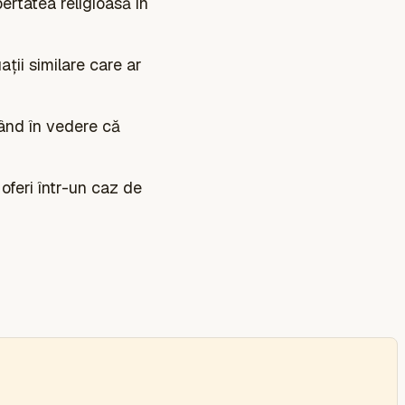
bertatea religioasă în
ții similare care ar
vând în vedere că
 oferi într-un caz de