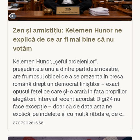
AI
Zen și armistițiu: Kelemen Hunor ne
explică de ce ar fi mai bine să nu
votăm
Kelemen Hunor, „șeful ardelenilor",
președintele unuia dintre partidele noastre,
are frumosul obicei de a se prezenta în presa
română drept un democrat liniștitor – exact
opusul feței pe care și-o arată în fața propriilor
alegători. Interviul recent acordat Digi24 nu
face excepție – doar că de data asta ne
explică, pe îndelete și cu multă răbdare, de ce
n-ar trebui, de fapt, să guverneze. Cuvântul
27.07.2026 16:58