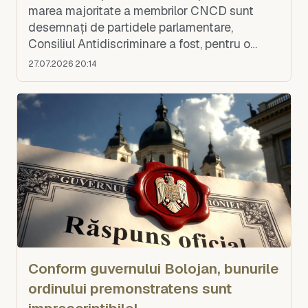
marea majoritate a membrilor CNCD sunt
desemnați de partidele parlamentare,
Consiliul Antidiscriminare a fost, pentru o
perioadă, o instituție progresistă și utilă. Dar
27.07.2026 20:14
apoi a in
Conform guvernului Bolojan, bunurile
ordinului premonstratens sunt