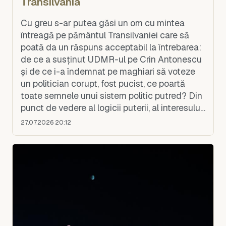
Transilvania
Cu greu s-ar putea găsi un om cu mintea
întreagă pe pământul Transilvaniei care să
poată da un răspuns acceptabil la întrebarea:
de ce a susținut UDMR-ul pe Crin Antonescu
și de ce i-a îndemnat pe maghiari să voteze
un politician corupt, fost pucist, ce poartă
toate semnele unui sistem politic putred? Din
punct de vedere al logicii puterii, al interesului
politic și al comportamentului tipic al UD
27.07.2026 20:12