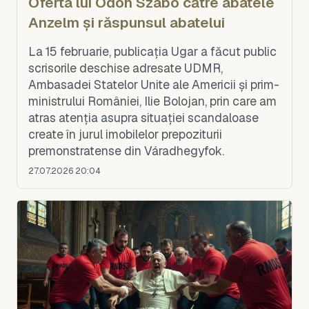
Oferta lui Ödön Szabó către abatele
Anzelm și răspunsul abatelui
La 15 februarie, publicația Ugar a făcut public
scrisorile deschise adresate UDMR,
Ambasadei Statelor Unite ale Americii și prim-
ministrului României, Ilie Bolojan, prin care am
atras atenția asupra situației scandaloase
create în jurul imobilelor prepoziturii
premonstratense din Váradhegyfok.
27.07.2026 20:04