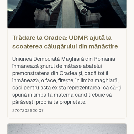
Trădare la Oradea: UDMR ajută la
scoaterea călugărului din mănăstire
Uniunea Democrată Maghiară din România
înmânează șnurul de mătase abatelui
premonstratens din Oradea și, dacă tot îl
înmânează, o face, firește, în limba maghiară,
căci pentru asta există reprezentarea: ca să-ți
spună în limba ta maternă când trebuie să
părăsești propria ta proprietate.
27.07.2026 20:07