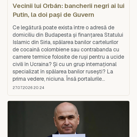
Vecinii lui Orbán: bancherii negri ai lui
Putin, la doi pași de Guvern
Ce legătură poate exista între o adresă de
domiciliu din Budapesta și finanțarea Statului
Islamic din Siria, spălarea banilor cartelurilor
de cocaină colombiene sau contrabanda cu
camere termice folosite de ruși pentru a ucide
civili în Ucraina? Și cu un grup internațional
specializat în spălarea banilor rusești? La
prima vedere, niciuna. Însă portalurile
internaționale de jurnalism de investigați
27.07.2026 20:24