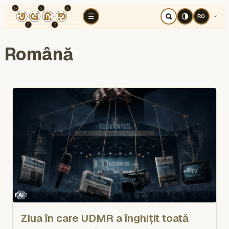
TÉR
ELEMZÉS
Războiul cognitiv
Regi
☰
RO
Română
AI
Ziua în care UDMR a înghițit toată