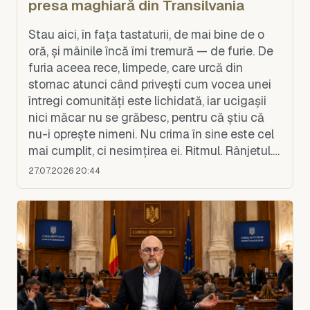
presa maghiară din Transilvania
Stau aici, în fața tastaturii, de mai bine de o
oră, și mâinile încă îmi tremură — de furie. De
furia aceea rece, limpede, care urcă din
stomac atunci când privești cum vocea unei
întregi comunități este lichidată, iar ucigașii
nici măcar nu se grăbesc, pentru că știu că
nu-i oprește nimeni. Nu crima în sine este cel
mai cumplit, ci nesimțirea ei. Ritmul. Rânjetul.
Lăsați-mă să vă spun ce s-a întâ
27.07.2026 20:44