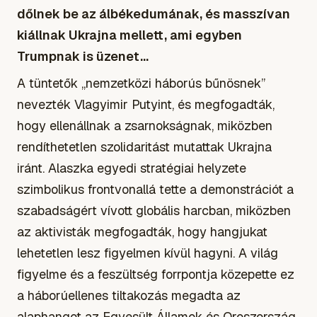
dőlnek be az álbékedumának, és masszívan
kiállnak Ukrajna mellett, ami egyben
Trumpnak is üzenet...
A tüntetők „nemzetközi háborús bűnösnek”
nevezték Vlagyimir Putyint, és megfogadták,
hogy ellenállnak a zsarnokságnak, miközben
rendíthetetlen szolidaritást mutattak Ukrajna
iránt. Alaszka egyedi stratégiai helyzete
szimbolikus frontvonallá tette a demonstrációt a
szabadságért vívott globális harcban, miközben
az aktivisták megfogadták, hogy hangjukat
lehetetlen lesz figyelmen kívül hagyni. A világ
figyelme és a feszültség forrpontja közepette ez
a háborúellenes tiltakozás megadta az
alaphangot az Egyesült Államok és Oroszország