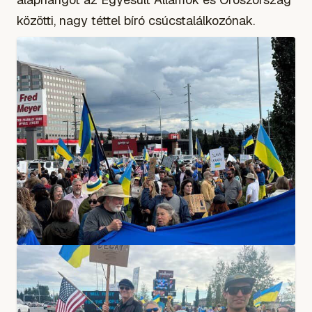
közötti, nagy téttel bíró csúcstalálkozónak.