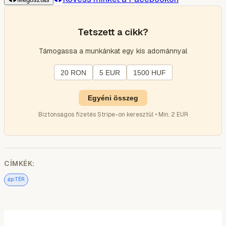
Tetszett a cikk?
Támogassa a munkánkat egy kis adománnyal
20 RON
5 EUR
1500 HUF
Egyéni összeg
Biztonságos fizetés Stripe-on keresztül • Min. 2 EUR
CÍMKÉK:
#
p:TÉR