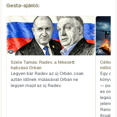
Gesta-ajánló:
AI
AI
Szele Tamás: Radev, a fékezett
Célkeres
habzású Orbán
millió u
Moszkv
Legyen bár Radev az új Orbán, csak
Egy oro
aztán időnek múlásával Orbán ne
könyvet 
legyen majd az új Radev.
— pusztí
es orosz
legsúlyo
jelenette
Ranok A 
Kruglov 