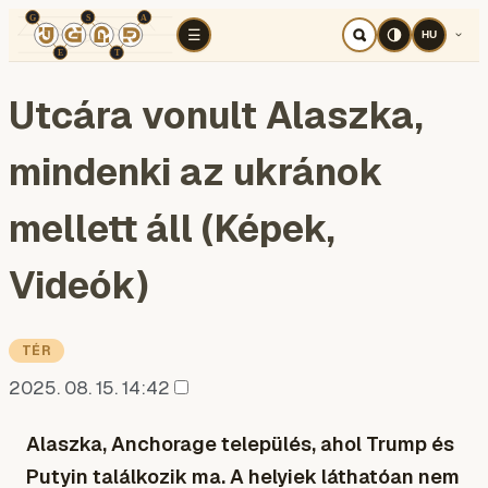
TÉR
ELEMZÉS
KOGNITÍV HÁBORÚ
RÉ
☰
HU
Utcára vonult Alaszka,
mindenki az ukránok
mellett áll (Képek,
Videók)
TÉR
2025. 08. 15. 14:42
Alaszka, Anchorage település, ahol Trump és
Putyin találkozik ma. A helyiek láthatóan nem