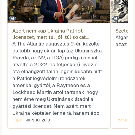
AI
AI
Azért nem kap Ukrajna Patriot-
Szele T
licenszet, mert túl jól, túl sokat
Afganis
gyártana belőle túl olcsón
A The Atlantic augusztus 9-én közölte
azaz so
és több nagy ukrán lap (az Ukrajinszka
Pravda, az NV, a LIGA) pedig azonnal
átvette a 2022-es teljeskörű invázió
óta elhangzott talán legcinikusabb hírt:
a Patriot légvédelmi rendszerek
amerikai gyártói, a Raytheon és a
Lockheed Martin attól tartanak, hogy
nem érné meg Ukrajnának átadni a
gyártási licencet. Nem azért, mert
Ukrajna képtelen lenne rá, hanem épp…
ugar
•
aug. 10. 20:31
zona
•
au