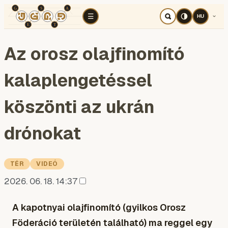
TÉR
ELEMZÉS
KOGNITÍV HÁBORÚ
RÉ
☰
HU
Az orosz olajfinomító
kalaplengetéssel
köszönti az ukrán
drónokat
TÉR
VIDEÓ
2026. 06. 18. 14:37
A kapotnyai olajfinomító (gyilkos Orosz
Föderáció területén található) ma reggel egy