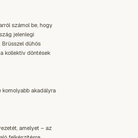
arról számol be, hogy
szág jelenlegi
. Brüsszel dühös
 a kollektív döntések
re komolyabb akadályra
ezetét, amelyet – az
aló felkészítésre