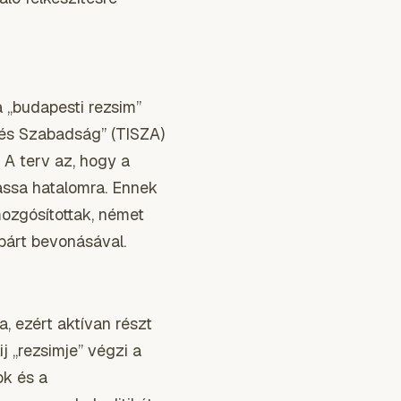
a „budapesti rezsim”
t és Szabadság” (TISZA)
. A terv az, hogy a
assa hatalomra. Ennek
mozgósítottak, német
ppárt bevonásával.
, ezért aktívan részt
 „rezsimje” végzi a
ok és a