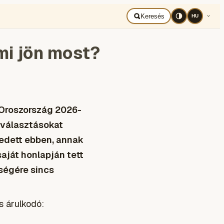
BAD UKRAJNA
Română
Keresés
HU
mi jön most?
 Oroszország 2026-
 választásokat
kedett ebben, annak
saját honlapján tett
ségére sincs
s árulkodó: