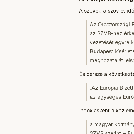
A szöveg a szovjet idő
Az Oroszországi F
az SZVR-hez érkez
vezetését egyre k
Budapest kísérlete
meghozatalát, els
És persze a következt
„Az Európai Bizot
az egységes Európ
Indoklásként a közlemé
a magyar kormány 
SZVR szerint – Eur