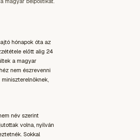
a magyar belpolitikát.
sajtó hónapok óta az
ététele előtt alig 24
ültek a magyar
ehéz nem észrevenni
 miniszterelnöknek,
nem név szerint
jutottak volna, nyilván
eztetnék. Sokkal