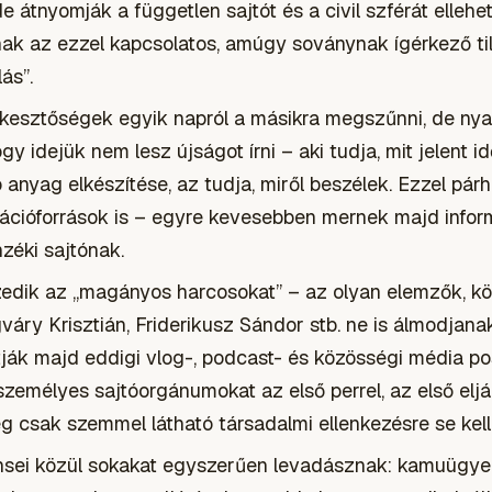
e átnyomják a független sajtót és a civil szférát ellehet
nak az ezzel kapcsolatos, amúgy soványnak ígérkező ti
ás”.
kesztőségek egyik napról a másikra megszűnni, de ny
ogy idejük nem lesz újságot írni – aki tudja, mit jelent 
anyag elkészítése, az tudja, miről beszélek. Ezzel pá
ációforrások is – egyre kevesebben mernek majd infor
nzéki sajtónak.
edik az „magányos harcosokat” – az olyan elemzők, köz
áry Krisztián, Friderikusz Sándor stb. ne is álmodjanak
tják majd eddigi vlog-, podcast- és közösségi média po
emélyes sajtóorgánumokat az első perrel, az első eljár
még csak szemmel látható társadalmi ellenkezésre se kel
nsei közül sokakat egyszerűen levadásznak: kamuügye