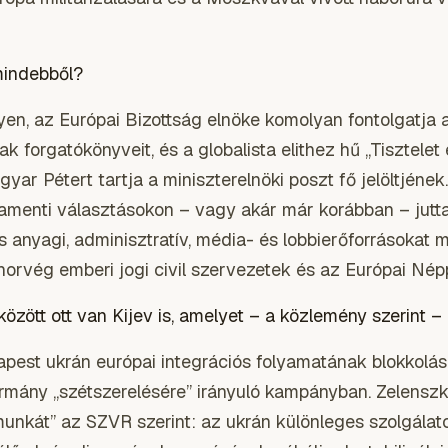
mindebből?
yen, az Európai Bizottság elnöke komolyan fontolgatja 
 forgatókönyveit, és a globalista elithez hű „Tisztele
gyar Pétert tartja a miniszterelnöki poszt fő jelöltjének
amenti választásokon – vagy akár már korábban – jutt
s anyagi, adminisztratív, média- és lobbierőforrásokat 
 norvég emberi jogi civil szervezetek és az Európai Né
 között ott van Kijev is, amelyet – a közlemény szerint –
pest ukrán európai integrációs folyamatának blokkolása
mány „szétszerelésére” irányuló kampányban. Zelenszkij
nkát” az SZVR szerint: az ukrán különleges szolgálat