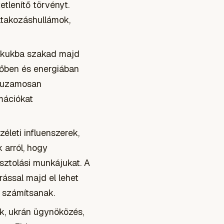
etlenítő törvényt.
ltakozáshullámok,
akukba szakad majd
időben és energiában
rhuzamosan
mációkat
életi influenszerek,
 arról, hogy
sztolási munkájukat. A
ással majd el lehet
l számítsanak.
k, ukrán ügynöközés,