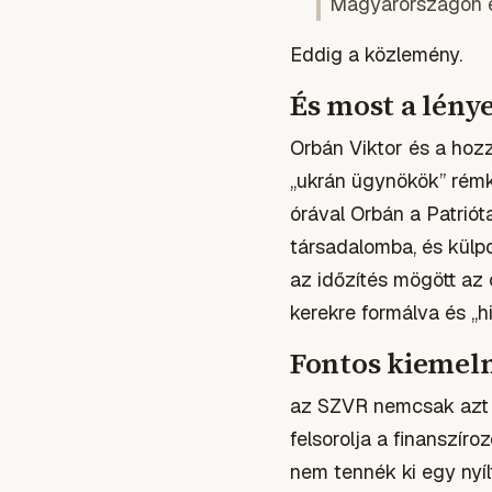
Magyarországon él
Eddig a közlemény.
És most a lény
Orbán Viktor és a hoz
„ukrán ügynökök” rémk
órával Orbán a Patrió
társadalomba, és külp
az időzítés mögött az
kerekre formálva és „hi
Fontos kiemeln
az SZVR nemcsak azt ál
felsorolja a finanszíro
nem tennék ki egy nyíl