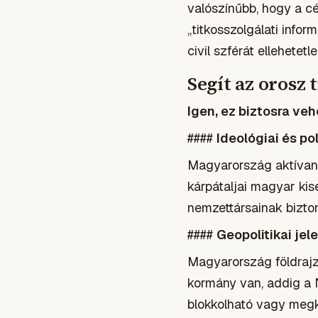
valószínűbb, hogy a cé
„titkosszolgálati info
civil szférát ellehetet
Segít az orosz
Igen, ez biztosra ve
####
Ideológiai és po
Magyarország aktívan r
kárpátaljai magyar kis
nemzettársainak bizton
####
Geopolitikai jel
Magyarország földraj
kormány van, addig a 
blokkolható vagy meg