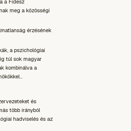
ja a Fidesz
lnak meg a közösségi
zalmatlanság érzésének
kák, a pszichológiai
ig túl sok magyar
ak kombinálva a
nökökkel…
szervezeteket és
más több irányból
lógiai hadviselés és az