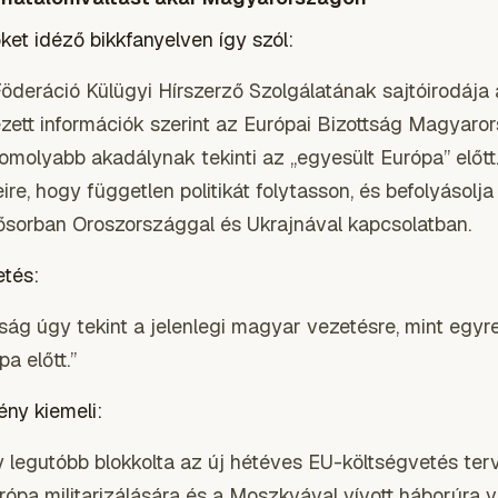
ket idéző bikkfanyelven így szól:
öderáció Külügyi Hírszerző Szolgálatának sajtóirodája 
ett információk szerint az Európai Bizottság Magyaror
omolyabb akadálynak tekinti az „egyesült Európa” előtt
ire, hogy független politikát folytasson, és befolyásolja
ősorban Oroszországgal és Ukrajnával kapcsolatban.
etés:
tság úgy tekint a jelenlegi magyar vezetésre, mint egy
a előtt.”
ny kiemeli:
legutóbb blokkolta az új hétéves EU-költségvetés terv
ópa militarizálására és a Moszkvával vívott háborúra v