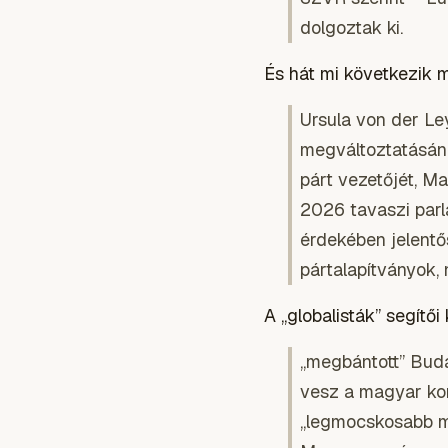
dolgoztak ki.
És hát mi következik 
Ursula von der Le
megváltoztatásának
párt vezetőjét, Ma
2026 tavaszi parl
érdekében jelentő
pártalapítványok,
A „globalisták” segítői
„megbántott” Buda
vesz a magyar kor
„legmocskosabb mu