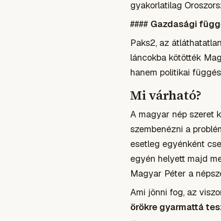
gyakorlatilag Oroszorsz
####
Gazdasági füg
Paks2, az átláthatatl
láncokba kötötték Mag
hanem politikai függé
Mi várható?
A magyar nép szeret k
szembenézni a problémá
esetleg egyénként csel
egyén helyett majd meg
Magyar Péter a népsze
Ami jönni fog, az visz
örökre gyarmattá tes