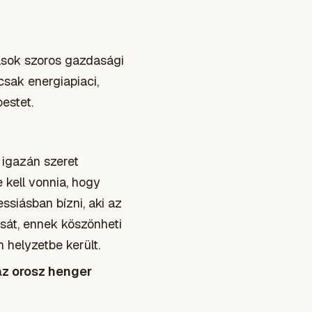
ások szoros gazdasági
sak energiapiaci,
estet.
 igazán szeret
 kell vonnia, hogy
ssiásban bízni, aki az
ását, ennek köszönheti
 helyzetbe került.
az orosz henger