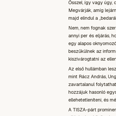
Ősszel, így vagy úgy, d
Megvárják, amíg lejár
majd elindul a „bedarál
Nem, nem fognak szer
annyi per és eljárás, h
egy alapos oknyomozó 
beszűkülnek az inform
kiszivárogtatni az elle
Az első hullámban lesz
mint Rácz András, Ungv
zavartalanul folytatha
hozzájuk hasonló egysz
ellehetetleníteni, és 
A TISZA-párt promine