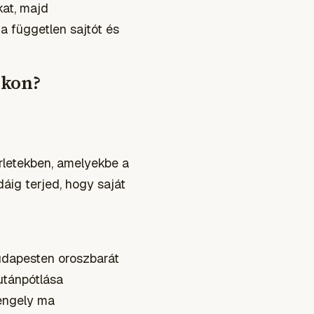
kat, majd
 a független sajtót és
okon?
érletekben, amelyekbe a
dáig terjed, hogy saját
udapesten oroszbarát
utánpótlása
engely ma