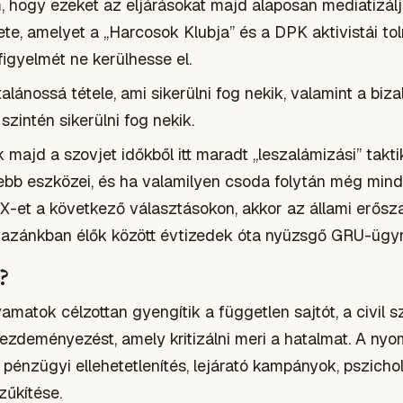
, hogy ezeket az eljárásokat majd alaposan mediatizál
e, amelyet a „Harcosok Klubja” és a DPK aktivistái to
igyelmét ne kerülhesse el.
talánossá tétele, ami sikerülni fog nekik, valamint a bi
 szintén sikerülni fog nekik.
majd a szovjet időkből itt maradt „leszalámizási” takti
bb eszközei, és ha valamilyen csoda folytán még mind
 X-et a következő választásokon, akkor az állami erősz
 hazánkban élők között évtizedek óta nyüzsgő GRU-ügy
?
olyamatok célzottan gyengítik a független sajtót, a civil 
ezdeményezést, amely kritizálni meri a hatalmat. A nyo
, pénzügyi ellehetetlenítés, lejárató kampányok, pszicho
zűkítése.