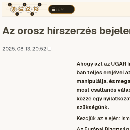
TÉR
ELEMZÉS
KOGNITÍV HÁBORÚ
R
TÉR
☰
Az orosz hírszerzés bejel
2025. 08. 13. 20:52
Ahogy azt az UGAR I
ban teljes erejével 
manipulálja, és mega
most csattanós válas
közzé egy nyilatkoza
szükségünk.
Kezdjük az elején: is
Az Európai Bizottsá