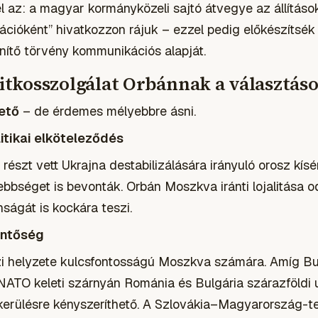
l az: a magyar kormányközeli sajtó átvegye az állításo
rmációként” hivatkozzon rájuk – ezzel pedig előkészítsék
lenítő törvény kommunikációs alapját.
 titkosszolgálat Orbánnak a választás
hető
– de érdemes mélyebbre ásni.
litikai elköteleződés
észt vett Ukrajna destabilizálására irányuló orosz kís
ebbséget is bevonták. Orbán Moszkva iránti lojalitása o
ságát is kockára teszi.
entőség
zi helyzete kulcsfontosságú Moszkva számára. Amíg B
NATO keleti szárnyán Románia és Bulgária szárazföldi 
kerülésre kényszeríthető. A Szlovákia–Magyarország-t