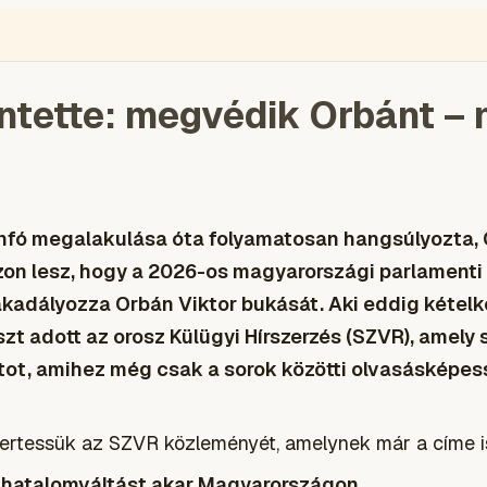
ÉGIÓ
ENGLISH
VIDEÓ
BLOGOK
VOKS
TOLVAJMONITOR
SZA
entette: megvédik Orbánt – 
nfó megalakulása óta folyamatosan hangsúlyozta,
azon lesz, hogy a 2026-os magyarországi parlamenti
kadályozza Orbán Viktor bukását. Aki eddig kétel
zt adott az orosz Külügyi Hírszerzés (SZVR), amely 
tot, amihez még csak a sorok közötti olvasásképes
mertessük az SZVR közleményét, amelynek már a címe i
g hatalomváltást akar Magyarországon