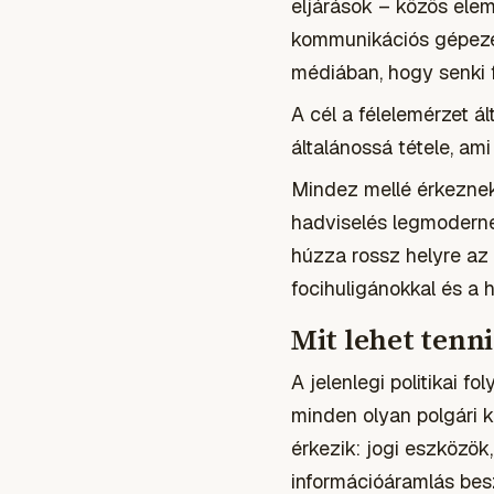
eljárások – közös elem
kommunikációs gépezet
médiában, hogy senki f
A cél a félelemérzet ál
általánossá tétele, ami
Mindez mellé érkeznek 
hadviselés legmoderne
húzza rossz helyre az
focihuligánokkal és a
Mit lehet tenni
A jelenlegi politikai f
minden olyan polgári k
érkezik: jogi eszközök
információáramlás bes