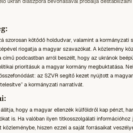
ő ukrán diaszpóra bevonásával próbálja destabilizálni 
eg:
zá szorosan kötődő holdudvar, valamint a kormányzati 
épével riogatja a magyar szavazókat. A közlemény közz
ta című podcastban arról beszélt, hogy az ukránok beép
olitikai prioritásuk a magyar kormány megbuktatása. N
 összefonódást: az SZVR segítő kezet nyújtott a magyar
telesítve” a kormányzati narratívát.
i:
lítja, hogy a magyar ellenzék külföldről kap pénzt, ha
zókat is. Ha valóban ilyen titkosszolgálati információhoz 
t közleménybe, hiszen ezzel a saját forrásaikat veszély