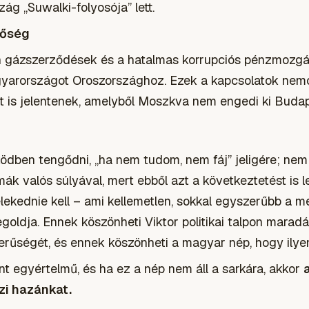
ág „Suwalki-folyosója” lett.
gőség
an gázszerződések és a hatalmas korrupciós pénzmozg
yarországot Oroszországhoz. Ezek a kapcsolatok nemc
st is jelentenek, amelyből Moszkva nem engedi ki Budap
ödben tengődni, „ha nem tudom, nem fáj” jeligére; nem
k valós súlyával, mert ebből azt a következtetést is le
ekednie kell – ami kellemetlen, sokkal egyszerűbb a me
oldja. Ennek köszönheti Viktor politikai talpon marad
rűségét, és ennek köszönheti a magyar nép, hogy ilyen
ont egyértelmű, és ha ez a nép nem áll a sarkára, akkor
zi hazánkat.