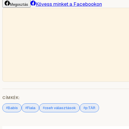
Kövess minket a Facebookon
Megosztás
CÍMKÉK:
Babis
Fiala
cseh választások
p:TÁR
#
#
#
#