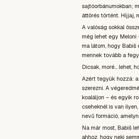
sajtóorbánumokban; mag
áttörés történt. Híjjaj
A valóság sokkal össz
még lehet egy Meloni –
ma látom, hogy Babiš e
mennek tovább a fegyv
Dicsak, moré... lehet, 
Azért tegyük hozzá: a 
szerezni. A végeredmé
koaláljon – és egyik r
cseheknél is van ilyen
nevű formáció, amelyn
Na már most, Babiš le
ahhoz, hogy neki semmi