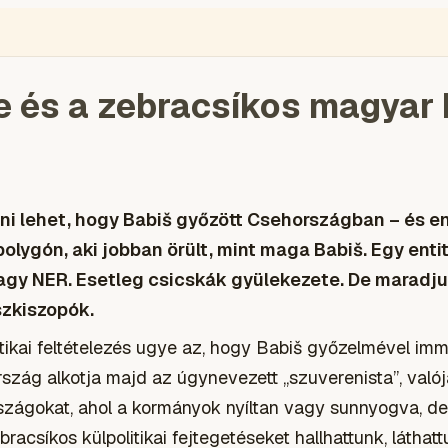
ÉGIÓ
ENGLISH
VIDEÓ
BLOGOK
VOKS
TOLVAJMONITOR
SZA
e és a zebracsíkos magyar 
ni lehet, hogy Babiš győzött Csehországban – és e
bolygón, aki jobban örült, mint maga Babiš. Egy entit
agy NER. Esetleg csicskák gyülekezete. De maradj
szkiszopók.
tikai feltételezés ugye az, hogy Babiš győzelmével im
szág alkotja majd az úgynevezett „szuverenista”, való
rszágokat, ahol a kormányok nyíltan vagy sunnyogva, de
racsíkos külpolitikai fejtegetéseket hallhattunk, láthat