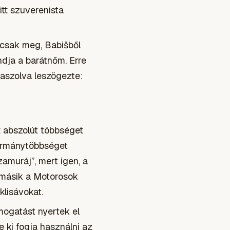
itt szuverenista
 csak meg, Babišből
ndja a barátnőm. Erre
laszolva leszögezte:
t abszolút többséget
kormánytöbbséget
zamuráj”, mert igen, a
a másik a Motorosok
lisávokat.
mogatást nyertek el
 ki fogja használni az