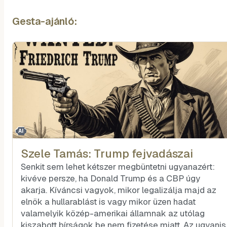
Gesta-ajánló:
AI
Szele Tamás: Trump fejvadászai
Senkit sem lehet kétszer megbüntetni ugyanazért:
kivéve persze, ha Donald Trump és a CBP úgy
akarja. Kíváncsi vagyok, mikor legalizálja majd az
elnök a hullarablást is vagy mikor üzen hadat
valamelyik közép-amerikai államnak az utólag
kiszabott bírságok be nem fizetése miatt. Az ugyanis