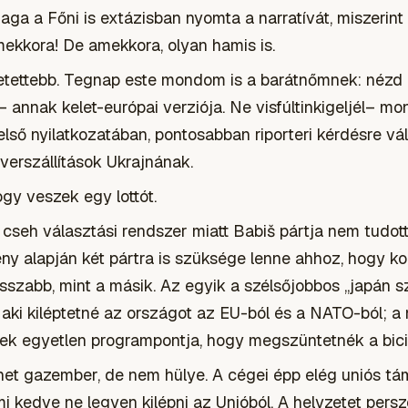
a a Főni is extázisban nyomta a narratívát, miszerint 
, mekkora! De amekkora, olyan hamis is.
etettebb. Tegnap este mondom is a barátnőmnek: nézd
 annak kelet-európai verziója. Ne visfúltinkigeljél– mo
lső nyilatkozatában, pontosabban riporteri kérdésre vá
erszállítások Ukrajnának.
hogy veszek egy lottót.
cseh választási rendszer miatt Babiš pártja nem tudot
ny alapján két pártra is szüksége lenne ahhoz, hogy 
osszabb, mint a másik. Az egyik a szélsőjobbos „japán s
, aki kiléptetné az országot az EU-ból és a NATO-ból; 
ek egyetlen programpontja, hogy megszüntetnék a bicik
het gazember, de nem hülye. A cégei épp elég uniós tá
 kedve ne legyen kilépni az Unióból. A helyzetet persze