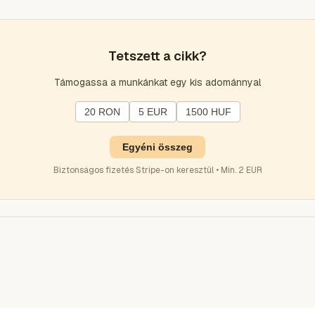
Tetszett a cikk?
Támogassa a munkánkat egy kis adománnyal
20 RON
5 EUR
1500 HUF
Egyéni összeg
Biztonságos fizetés Stripe-on keresztül • Min. 2 EUR