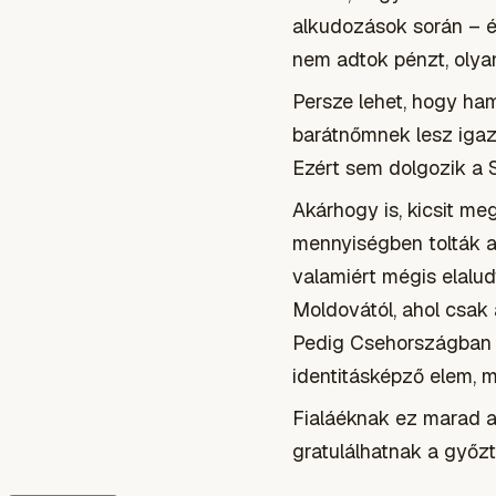
alkudozások során – és
nem adtok pénzt, olyan 
Persze lehet, hogy ham
barátnőmnek lesz igaza
Ezért sem dolgozik a 
Akárhogy is, kicsit m
mennyiségben tolták a 
valamiért mégis elalu
Moldovától, ahol csak a
Pedig Csehországban e
identitásképző elem, me
Fialáéknak ez marad a
gratulálhatnak a győz