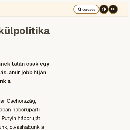
BAD UKRAJNA
Română
Keresés
HU
külpolitika
nnek talán csak egy
ás, amit jobb híján
unk a
már Csehország,
jában háborúpárti
 Putyin háborúját
tunk, olvashattunk a