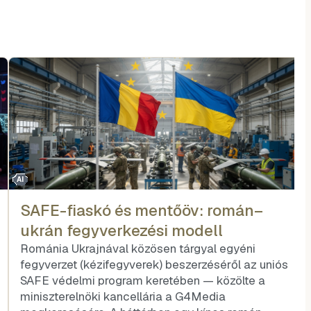
AI
SAFE-fiaskó és mentőöv: román–
ukrán fegyverkezési modell
Románia Ukrajnával közösen tárgyal egyéni
fegyverzet (kézifegyverek) beszerzéséről az uniós
SAFE védelmi program keretében — közölte a
miniszterelnöki kancellária a G4Media