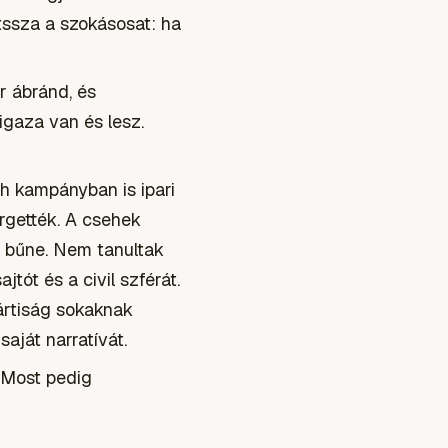
átssza a szokásosat: ha
r ábránd, és
igaza van és lesz.
h kampányban is ipari
rgették. A csehek
 bűne. Nem tanultak
tót és a civil szférát.
ártiság sokaknak
saját narratívát.
 Most pedig