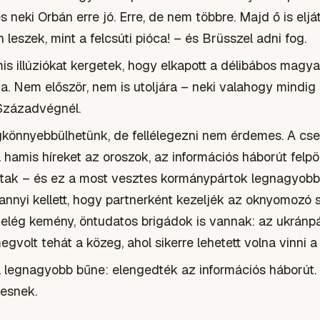
 neki Orbán erre jó. Erre, de nem többre. Majd ő is elj
leszek, mint a felcsúti pióca! – és Brüsszel adni fog.
is illúziókat kergetek, hogy elkapott a délibábos magya
. Nem először, nem is utoljára – neki valahogy mindig 
Századvégnél.
egkönnyebbülhetünk, de fellélegezni nem érdemes. A cse
hamis híreket az oroszok, az információs háborút felpö
dtak – és ez a most vesztes kormánypártok legnagyobb
nnyi kellett, hogy partnerként kezeljék az oknyomozó saj
lég kemény, öntudatos brigádok is vannak: az ukránp
gvolt tehát a közeg, ahol sikerre lehetett volna vinni a 
 legnagyobb bűne: elengedték az információs háborút.
tesnek.