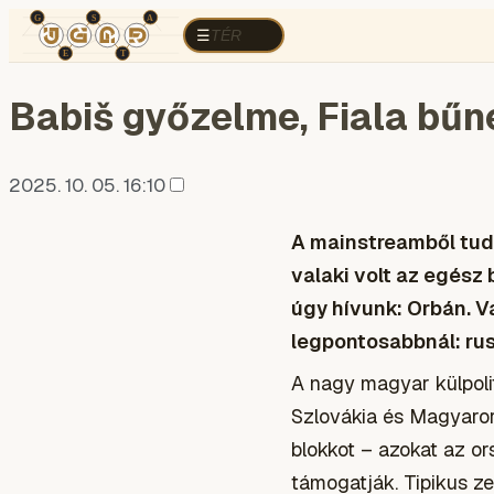
TÉR
ELEMZÉS
KOGNITÍV HÁBORÚ
R
TÉR
☰
Babiš győzelme, Fiala bűn
2025. 10. 05. 16:10
A mainstreamből tud
valaki volt az egész 
úgy hívunk: Orbán. V
legpontosabbnál: ru
A nagy magyar külpoli
Szlovákia és Magyaror
blokkot – azokat az o
támogatják. Tipikus zeb