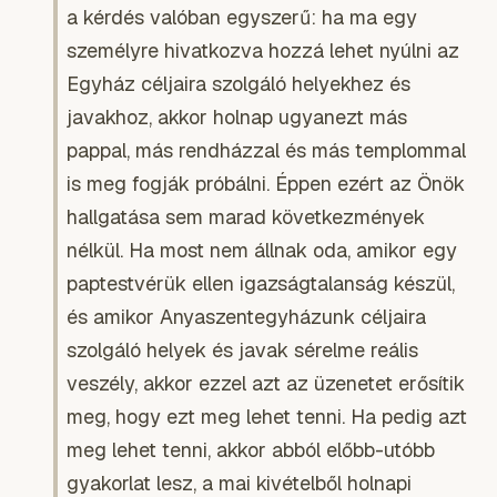
a kérdés valóban egyszerű: ha ma egy
személyre hivatkozva hozzá lehet nyúlni az
Egyház céljaira szolgáló helyekhez és
javakhoz, akkor holnap ugyanezt más
pappal, más rendházzal és más templommal
is meg fogják próbálni. Éppen ezért az Önök
hallgatása sem marad következmények
nélkül. Ha most nem állnak oda, amikor egy
paptestvérük ellen igazságtalanság készül,
és amikor Anyaszentegyházunk céljaira
szolgáló helyek és javak sérelme reális
veszély, akkor ezzel azt az üzenetet erősítik
meg, hogy ezt meg lehet tenni. Ha pedig azt
meg lehet tenni, akkor abból előbb-utóbb
gyakorlat lesz, a mai kivételből holnapi