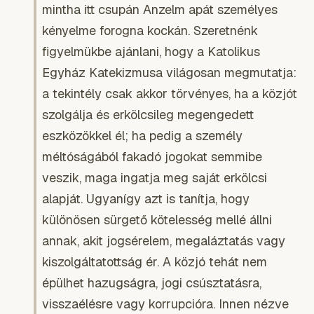
mintha itt csupán Anzelm apát személyes
kényelme forogna kockán. Szeretnénk
figyelmükbe ajánlani, hogy a Katolikus
Egyház Katekizmusa világosan megmutatja:
a tekintély csak akkor törvényes, ha a közjót
szolgálja és erkölcsileg megengedett
eszközökkel él; ha pedig a személy
méltóságából fakadó jogokat semmibe
veszik, maga ingatja meg saját erkölcsi
alapját. Ugyanígy azt is tanítja, hogy
különösen sürgető kötelesség mellé állni
annak, akit jogsérelem, megaláztatás vagy
kiszolgáltatottság ér. A közjó tehát nem
épülhet hazugságra, jogi csúsztatásra,
visszaélésre vagy korrupcióra. Innen nézve