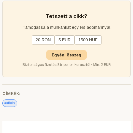
Tetszett a cikk?
Támogassa a munkánkat egy kis adománnyal
20 RON
5 EUR
1500 HUF
Egyéni összeg
Biztonságos fizetés Stripe-on keresztül • Min. 2 EUR
CÍMKÉK:
#
sticky