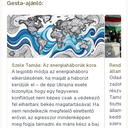
Gesta-ajánló:
AI
AI
Szele Tamás: Az energiaháborúk kora
Rendhag
államfő
A legjobb módja az energiaháború
voksot
Odaát, 
elkerülésének, ha magát a háborút
zajlott 
kerüljük el – de épp Ukrajna esete
részvéte
bizonyítja, hogy egy fegyveres
Tamás k
konfliktust nem képes csak a védekező
tisztség
fél elhárítani, békés magatartásával. Ha
államfőt
nem rendelkezik megfelelő elrettentő
kedden v
erővel, az agresszor mindenképpen
szerveze
meg fogja támadni, és máris kész a baj.