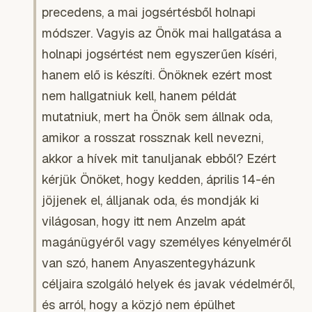
precedens, a mai jogsértésből holnapi
módszer. Vagyis az Önök mai hallgatása a
holnapi jogsértést nem egyszerűen kíséri,
hanem elő is készíti. Önöknek ezért most
nem hallgatniuk kell, hanem példát
mutatniuk, mert ha Önök sem állnak oda,
amikor a rosszat rossznak kell nevezni,
akkor a hívek mit tanuljanak ebből? Ezért
kérjük Önöket, hogy kedden, április 14-én
jöjjenek el, álljanak oda, és mondják ki
világosan, hogy itt nem Anzelm apát
magánügyéről vagy személyes kényelméről
van szó, hanem Anyaszentegyházunk
céljaira szolgáló helyek és javak védelméről,
és arról, hogy a közjó nem épülhet