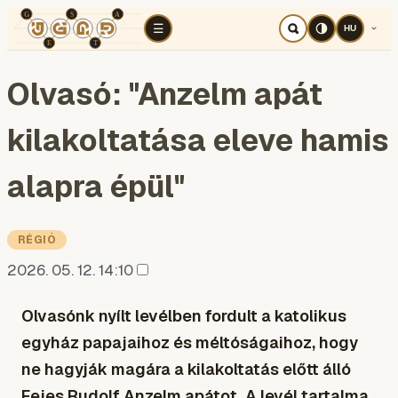
TÉR
ELEMZÉS
KOGNITÍV HÁBORÚ
RÉ
☰
HU
Olvasó: "Anzelm apát
kilakoltatása eleve hamis
alapra épül"
RÉGIÓ
2026. 05. 12. 14:10
Olvasónk nyílt levélben fordult a katolikus
egyház papajaihoz és méltóságaihoz, hogy
ne hagyják magára a kilakoltatás előtt álló
Fejes Rudolf Anzelm apátot. A levél tartalma