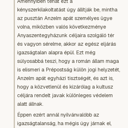
Amennyiben tehát ezt a
kényszerkilakoltatást úgy állítják be, mintha
az pusztán Anzelm apát személyes ügye
volna, miközben valós következménye
Anyaszentegyházunk céljaira szolgáló tér
és vagyon sérelme, akkor az egész eljárás
igazságtalan alapra épül. Ezt még
súlyosabbá teszi, hogy a román állam maga
is elismeri a Prépostság külön jogi helyzetét,
Anzelm apát egyházi tisztségét, és azt is,
hogy a közvetlenül és kizárólag a kultusz
céljára rendelt javak különleges védelem
alatt állnak.
Éppen ezért annál nyilvánvalóbb az
igazságtalanság, ha mégis úgy járnak el,