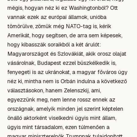
mégis, hogyan néz ki ez Washingtonból? Ott
vannak ezek az európai államok, unióba
tömörülve, zömük még NATO-tag is, kérik
Amerikát, hogy segítsen, de arra sem képesek,
hogy kibasszák soraikból a két árulót:
Magyarországot és Szlovákiát, akik orosz olajat
vásárolnak, Budapest ezzel büszkélkedik is,
fenyegeti is az ukránokat, a magyar főváros úgy
néz ki, mintha nem is Orbán indulna a következő
választásokon, hanem Zelenszkij, ami,
egyezzünk meg, nem lenne rossz ennek az
országnak, amelyik minden jel szerint képtelen
önálló aktorként viselkedni úgyis mint állam,
úgyis mint társadalom, ezen túlmenően a
magyar miniszterelnök Trumpnak tulajdonított