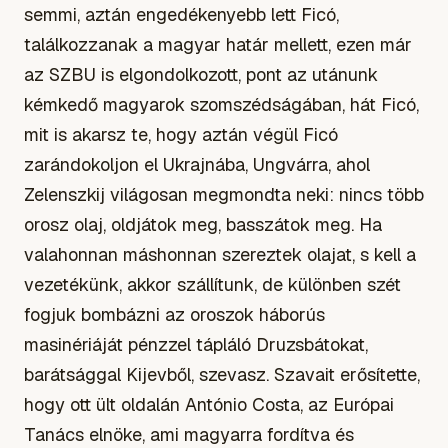
semmi, aztán engedékenyebb lett Ficó,
találkozzanak a magyar határ mellett, ezen már
az SZBU is elgondolkozott, pont az utánunk
kémkedő magyarok szomszédságában, hát Ficó,
mit is akarsz te, hogy aztán végül Ficó
zarándokoljon el Ukrajnába, Ungvárra, ahol
Zelenszkij világosan megmondta neki: nincs több
orosz olaj, oldjátok meg, basszátok meg. Ha
valahonnan máshonnan szereztek olajat, s kell a
vezetékünk, akkor szállítunk, de különben szét
fogjuk bombázni az oroszok háborús
masinériáját pénzzel tápláló Druzsbátokat,
barátsággal Kijevből, szevasz. Szavait erősítette,
hogy ott ült oldalán António Costa, az Európai
Tanács elnöke, ami magyarra fordítva és