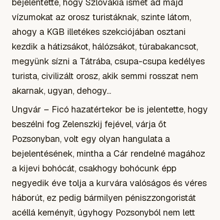
bejelentette, hogy Szlovákia ismét ad majd
vízumokat az orosz turistáknak, szinte látom,
ahogy a KGB illetékes szekciójában osztani
kezdik a hátizsákot, hálózsákot, túrabakancsot,
megyünk sízni a Tátrába, csupa-csupa kedélyes
turista, civilizált orosz, akik semmi rosszat nem
akarnak, ugyan, dehogy...
Ungvár – Ficó hazatértekor be is jelentette, hogy
beszélni fog Zelenszkij fejével, várja őt
Pozsonyban, volt egy olyan hangulata a
bejelentésének, mintha a Cár rendelné magához
a kijevi bohócát, csakhogy bohócunk épp
negyedik éve tolja a kurvára valóságos és véres
háborút, ez pedig bármilyen péniszzongoristát
acéllá keményít, úgyhogy Pozsonyból nem lett