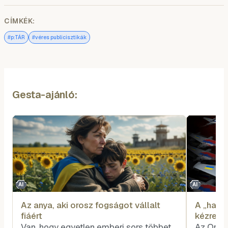
CÍMKÉK:
#
#
p:TÁR
véres publicisztikák
Gesta-ajánló:
AI
AI
Az anya, aki orosz fogságot vállalt
A „hami
fiáért
kézre ke
provoká
Van, hogy egyetlen emberi sors többet
Az Oros