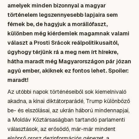
amelyek minden bizonnyal a magyar
történelem legszennyesebb lapjaira sem
férnek be, de hagyjuk a morállófaszt,
különben még kiérdemlek magamnak valami
választ a Prosti Srácok reálpolitikusaitól,
úgyhogy térjünk rá a meg nem írt hírekre,
hátha maradt még Magyarországon pár józan
agyú ember, akiknek ez fontos lehet. Spoiler:
maradt!
Az utóbbi napok történéseiből sok kiemelnivaló
akadna, a kínai diktátorparádé, Trump különböző
be- és elszólásai, az ukrán háború mindennapjai,
a Moldáv Köztársaságban tartandó parlamenti
választások, az erősödő, már-már mindent
elsöprő orosz dezinformációs gépezet, a