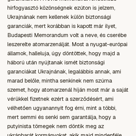
hírfogyasztó közönségnek ezúton is jelzem,
Ukrajnának nem kellenek külön biztonsági
garanciák, mert korábban is kapott már ilyet,
Budapesti Memorandum volt a neve, és cserébe
leszerelte atomarzenálját. Most a nyugat-európai
államok, halleluja, úgy döntöttek, hogy majd a
háború után nyújtanak ismét biztonsági
garanciákat Ukrajnának, legalábbis annak, ami
marad belőle, mintha senkinek nem szúrna
szemet, hogy atomarzenál híján most már a saját
vérükkel fizetnek ezért a szerződésért, ami
vélhetően ugyanannyit fog érni, mint a többi,
mert semmi és senki sem garantálja, hogy a
putyinista tömegek nem döntik meg az
ukránbarát kormányokat, akik majd mindenféle