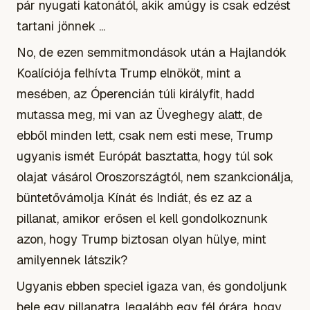
pár nyugati katonától, akik amúgy is csak edzést
tartani jönnek ...
No, de ezen semmitmondások után a Hajlandók
Koalíciója felhívta Trump elnököt, mint a
mesében, az Óperencián túli királyfit, hadd
mutassa meg, mi van az Üveghegy alatt, de
ebből minden lett, csak nem esti mese, Trump
ugyanis ismét Európát basztatta, hogy túl sok
olajat vásárol Oroszországtól, nem szankcionálja,
büntetővámolja Kínát és Indiát, és ez az a
pillanat, amikor erősen el kell gondolkoznunk
azon, hogy Trump biztosan olyan hülye, mint
amilyennek látszik?
Ugyanis ebben speciel igaza van, és gondoljunk
bele egy pillanatra, legalább egy fél órára, hogy