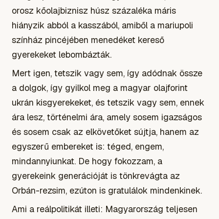
orosz kőolajbiznisz húsz százaléka máris
hiányzik abból a kasszából, amiből a mariupoli
színház pincéjében menedéket kereső
gyerekeket lebombázták.
Mert igen, tetszik vagy sem, így adódnak össze
a dolgok, így gyilkol meg a magyar olajforint
ukrán kisgyerekeket, és tetszik vagy sem, ennek
ára lesz, történelmi ára, amely sosem igazságos
és sosem csak az elkövetőket sújtja, hanem az
egyszerű embereket is: téged, engem,
mindannyiunkat. De hogy fokozzam, a
gyerekeink generációját is tönkrevágta az
Orbán-rezsim, ezúton is gratulálok mindenkinek.
Ami a reálpolitikát illeti: Magyarország teljesen