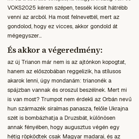
VOKS2025 kérem szépen, tessék kicsit hátrébb
venni az arcból. Ha most felnevettél, mert az
gondolod, hogy ez vicces, akkor gondold át
mégegyszer...
És akkor a végeredmény:
az új Trianon már nem is az ajtónkon kopogtat,
hanem az előszobában reggelizik, ha stílusos
akarok lenni, úgy mondanám: trianonék a
spájzban vannak és oroszul beszélnek. Mert mi
is van most? Trumpot nem érdekli az Orbán nevű
hun származék siralmas panasza, felőle Ukrajna
szét is bombázhatja a Druzsbát, különösen
annak fényében, hogy augusztus végén egy
hétig röpködtek csak Magyar madarai, és az