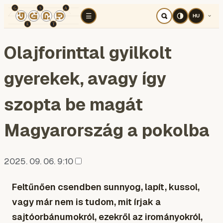
TÉR
ELEMZÉS
KOGNITÍV HÁBORÚ
RÉ
☰
HU
Olajforinttal gyilkolt
gyerekek, avagy így
szopta be magát
Magyarország a pokolba
2025. 09. 06. 9:10
Feltűnően csendben sunnyog, lapít, kussol,
vagy már nem is tudom, mit írjak a
sajtóorbánumokról, ezekről az irományokról,