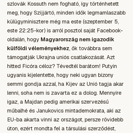
szlovák Kossuth nem fogható, így történhetett
meg, hogy Szijjártó, minden idők legmamlaszabb
külügyminisztere még ma este (szeptember 5,
este 22:25-kor) is arról posztol saját Facebook-
oldalán, hogy
Magyarország nem igazodik
külföldi véleményekhez
, ők továbbra sem
támogatják Ukrajna uniós csatlakozását. Azt
hitted Ficóra céloz? Tévedtél barátom! Putyin
ugyanis kijelentette, hogy neki ugyan bizony
semmi gondja azzal, ha Kijev az Unió tagja akar
lenni, soha nem is zavarta ez a dolog. Mennyire
igaz, a Majdan pedig amerikai szervezésű
műbalhé és Janukovics mintademokrata, aki az
EU-ba akarta vinni az országot, persze rövidebb
úton, ezért mondta fel a társulási szerződést,