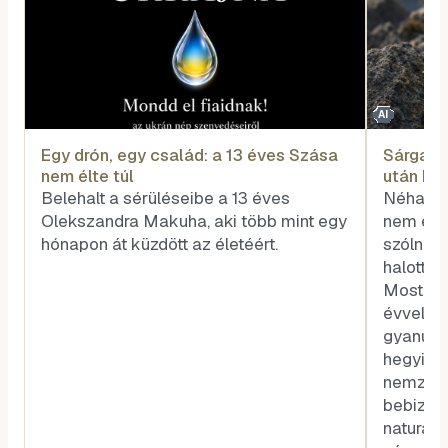
AI
Egy drón, egy család: a 13 éves Szása
Sárga vi
nem élte túl
után biz
Belehalt a sérüléseibe a 13 éves
Néha a 
Olekszandra Makuha, aki több mint egy
nem egy
hónapon át küzdött az életéért.
szólnak,
halott z
Most épp
évvel az
gyanút f
hegyi vi
nemzetk
bebizony
naturali