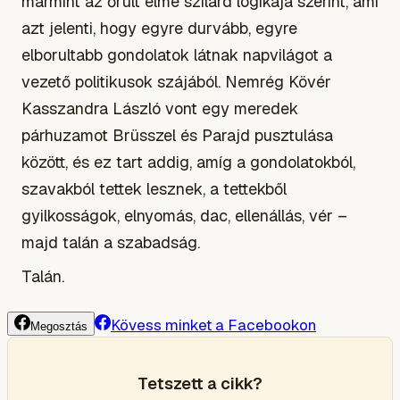
mármint az őrült elme szilárd logikája szerint, ami
azt jelenti, hogy egyre durvább, egyre
elborultabb gondolatok látnak napvilágot a
vezető politikusok szájából. Nemrég Kövér
Kasszandra László vont egy meredek
párhuzamot Brüsszel és Parajd pusztulása
között, és ez tart addig, amíg a gondolatokból,
szavakból tettek lesznek, a tettekből
gyilkosságok, elnyomás, dac, ellenállás, vér –
majd talán a szabadság.
Talán.
Kövess minket a Facebookon
Megosztás
Tetszett a cikk?