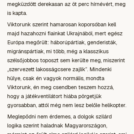
megküzdött derekasan az öt perc hírnévért, meg
is kapta.
Viktorunk szerint hamarosan koporsóban kell
majd hazahozni fiainkat Ukrajnából, mert egész
Európa megőrült: háborúpártiak, genderisták,
migránspártiak, mi több, még a klasszikus
szélsőjobbos toposzt sem kerülte meg, miszerint
„szervezett lakosságcsere zajlik”. Mindenki
hülye, csak én vagyok normális, mondta
Viktorunk, én meg csendben teszem hozzá,
hogy a játékventilátort hiába pörgetjük
gyorsabban, attól még nem lesz belőle helikopter.
Meglepődni nem érdemes, a dolgok szilárd
logika szerint haladnak Magyarországon,