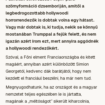
szörnyformáció dzsemboriján, amitől a
legbedrogozottabb hollywoodi
horrorrendezők is dobtak volna egy hátast.
Vagy már dobtak is, ki tudja, nekik se könnyű
mostanában Trumppal a fejük felett, és nem
igazán azért írom ezt, mert annyira aggódnék
a hollywoodi rendezőkért.
Szóval, a Főni elment Franciaországba és kitett
magáért, annyiban azért különbözött Simion
Georgetól, kedvenc dák barátjától, hogy nem
kezdett el franciául beszélni, ha már nem tud.
Megnyugodhatunk, ha az országot és a magyar
nemzetet teljes egészében le is jártatta,
magának a „méltóságot” sikerült kiharcolnia,