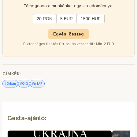
Támogassa a munkánkat egy kis adománnyal
20 RON
5 EUR
1500 HUF
Egyéni összeg
Biztonságos fizetés Stripe-on keresztül • Min. 2 EUR
CÍMKÉK:
#
#
#
Orbán
O1G
p:TÁR
Gesta-ajánló: