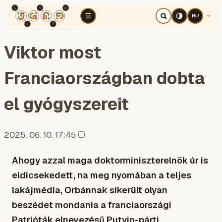
TÉR
ELEMZÉS
KOGNITÍV HÁBORÚ
RÉ
☰
HU
Viktor most
Franciaországban dobta
el gyógyszereit
2025. 06. 10. 17:45
Ahogy azzal maga doktorminiszterelnök úr is
eldicsekedett, na meg nyomában a teljes
lakájmédia, Orbánnak sikerült olyan
beszédet mondania a franciaországi
Patrióták elnevezésű Putyin-párti