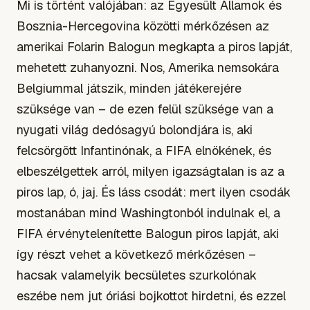
Mi is történt valójában: az Egyesült Államok és
Bosznia-Hercegovina közötti mérkőzésen az
amerikai Folarin Balogun megkapta a piros lapját,
mehetett zuhanyozni. Nos, Amerika nemsokára
Belgiummal játszik, minden játékerejére
szüksége van – de ezen felül szüksége van a
nyugati világ dedósagyú bolondjára is, aki
felcsörgött Infantinónak, a FIFA elnökének, és
elbeszélgettek arról, milyen igazságtalan is az a
piros lap, ó, jaj. És láss csodát: mert ilyen csodák
mostanában mind Washingtonból indulnak el, a
FIFA érvénytelenítette Balogun piros lapját, aki
így részt vehet a következő mérkőzésen –
hacsak valamelyik becsületes szurkolónak
eszébe nem jut óriási bojkottot hirdetni, és ezzel