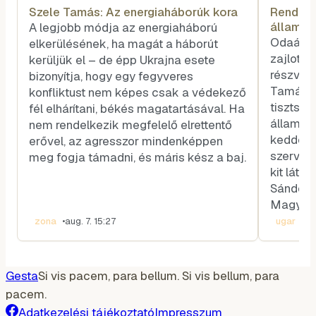
Szele Tamás: Az energiaháborúk kora
Rendhag
államfő
A legjobb módja az energiaháború
voksot
Odaát, 
elkerülésének, ha magát a háborút
zajlott 
kerüljük el – de épp Ukrajna esete
részvéte
bizonyítja, hogy egy fegyveres
Tamás k
konfliktust nem képes csak a védekező
tisztség
fél elhárítani, békés magatartásával. Ha
államfőt
nem rendelkezik megfelelő elrettentő
kedden v
erővel, az agresszor mindenképpen
szerveze
meg fogja támadni, és máris kész a baj.
kit látn
Sándor-p
Magyar 
zona
•
aug. 7. 15:27
ugar
•
aug
Gesta
Si vis pacem, para bellum. Si vis bellum, para
pacem.
Adatkezelési tájékoztató
Impresszum