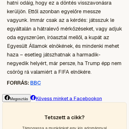
hatni odáig, hogy ez a döntés visszavonásra
kerüljön. Ettől azonban egyelőre messze
vagyunk. Immár csak az a kérdés: játsszuk le
egyáltalán a hátralevő mérkőzéseket, vagy adjuk
oda egyszerűen, íróasztal mellől, a kupát az
Egyesült Államok elnökének, és mindenki mehet
haza – esetleg játszhatnak a harmadik-
negyedik helyért, már persze, ha Trump épp nem
csörög rá valamiért a FIFA elnökére.
FORRÁS:
BBC
Kövess minket a Facebookon
Megosztás
Tetszett a cikk?
Támogassa a munkánkat egy kis adománnyal