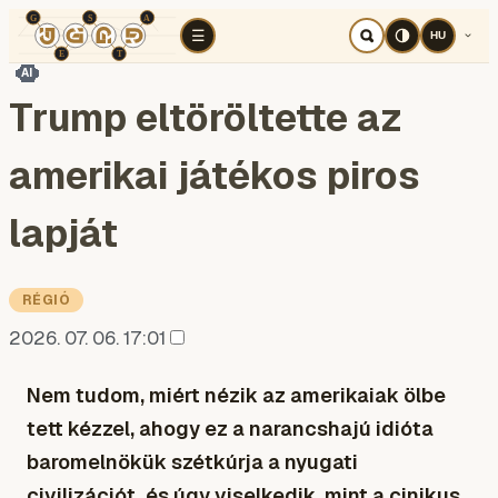
TÉR
ELEMZÉS
KOGNITÍV HÁBORÚ
RÉ
☰
HU
AI
Trump eltöröltette az
amerikai játékos piros
lapját
RÉGIÓ
2026. 07. 06. 17:01
Nem tudom, miért nézik az amerikaiak ölbe
tett kézzel, ahogy ez a narancshajú idióta
baromelnökük szétkúrja a nyugati
civilizációt, és úgy viselkedik, mint a cinikus