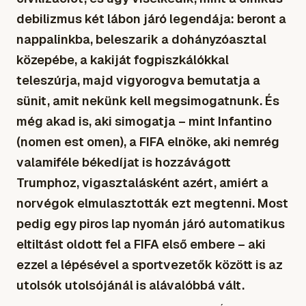
debilizmus két lábon járó legendája: beront a
nappalinkba, beleszarik a dohányzóasztal
közepébe, a kakiját fogpiszkálókkal
teleszúrja, majd vigyorogva bemutatja a
sünit, amit nekünk kell megsimogatnunk. És
még akad is, aki simogatja – mint Infantino
(nomen est omen), a FIFA elnöke, aki nemrég
valamiféle békedíjat is hozzávágott
Trumphoz, vigasztalásként azért, amiért a
norvégok elmulasztották ezt megtenni. Most
pedig egy piros lap nyomán járó automatikus
eltiltást oldott fel a FIFA első embere – aki
ezzel a lépésével a sportvezetők között is az
utolsók utolsójánál is alávalóbbá vált.