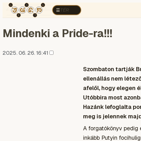
TÉR
ELEMZÉS
KOGNITÍV HÁBORÚ
R
TÉR
☰
Mindenki a Pride-ra!!!
2025. 06. 26. 16:41
Szombaton tartják Bu
ellenállás nem létez
afelől, hogy elegen é
Utóbbira most azonban
Hazánk lefoglalta po
meg is jelennek majd
A forgatókönyv pedig e
inkább Putyin focihulig