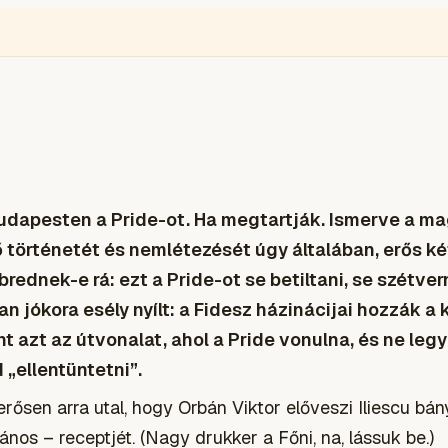
ÉGIÓ
ENGLISH
VIDEÓ
BLOGOK
VOKS
TOLVAJMONITOR
SZA
dapesten a Pride-ot. Ha megtartják. Ismerve a mag
ő történetét és nemlétezését úgy általában, erős k
brednek-e rá: ezt a Pride-ot se betiltani, se szétver
 jókora esély nyílt: a Fidesz házinácijai hozzák a 
nt azt az útvonalat, ahol a Pride vonulna, és ne le
 „ellentüntetni”.
rősen arra utal, hogy Orbán Viktor előveszi Iliescu b
ános – receptjét. (Nagy drukker a Főni, na, lássuk be.)