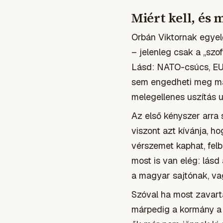
Miért kell, és 
Orbán Viktornak egyel
– jelenleg csak a
„szof
Lásd: NATO-csúcs, EU-
sem engedheti meg ma
melegellenes uszítás u
Az első kényszer arra 
viszont azt kívánja, h
vérszemet kaphat, felb
most is van elég: lásd
a magyar sajtónak, vag
Szóval ha most zavart
márpedig a kormány a l