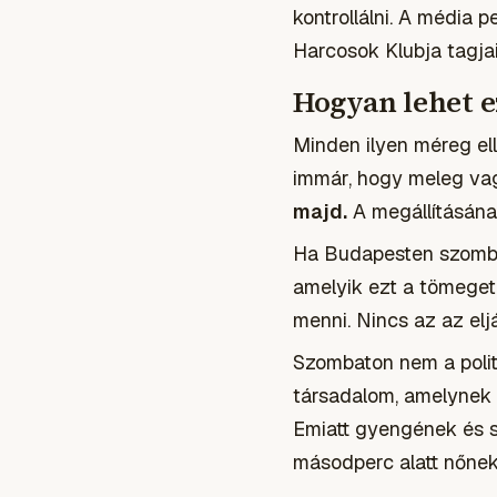
kontrollálni. A média
Harcosok Klubja tagjai
Hogyan lehet e
Minden ilyen méreg el
immár, hogy meleg va
majd.
A megállításának
Ha Budapesten szom
amelyik ezt a tömeget
menni. Nincs az az elj
Szombaton nem a politi
társadalom, amelynek a
Emiatt gyengének és sz
másodperc alatt nőnek 