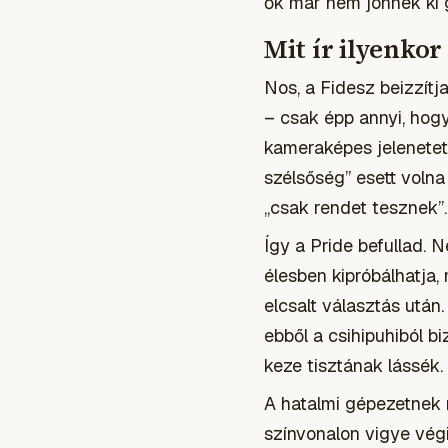
ők már nem jönnek ki 
Mit ír ilyenko
Nos, a Fidesz beizzítj
– csak épp annyi, hogy
kameraképes jelenetet k
szélsőség” esett volna
„csak rendet tesznek”.
Így a Pride befullad. 
élesben kipróbálhatja,
elcsalt választás után.
ebből a csihipuhiból bi
keze tisztának lássék.
A hatalmi gépezetnek 
színvonalon vigye vég