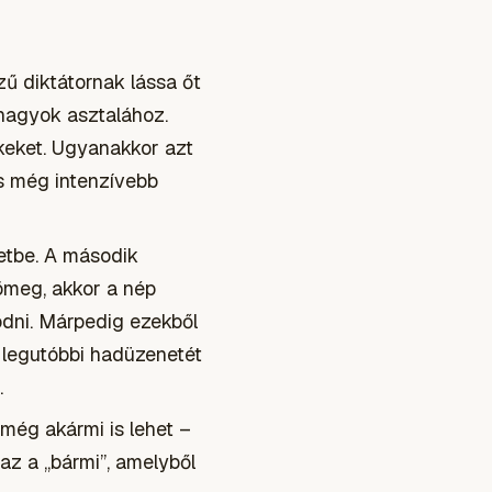
ű diktátornak lássa őt
a nagyok asztalához.
keket. Ugyanakkor azt
s még intenzívebb
netbe. A második
tömeg, akkor a nép
ödni. Márpedig ezekből
l legutóbbi hadüzenetét
.
l még
akármi
is lehet –
 az a
„bármi”
, amelyből