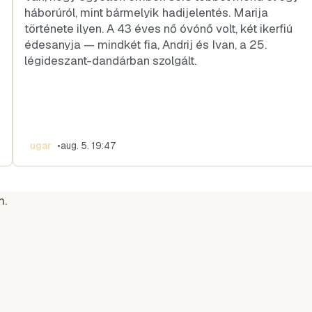
háborúról, mint bármelyik hadijelentés. Marija
története ilyen. A 43 éves nő óvónő volt, két ikerfiú
édesanyja — mindkét fia, Andrij és Ivan, a 25.
légideszant-dandárban szolgált.
ugar
•
aug. 5. 19:47
m.