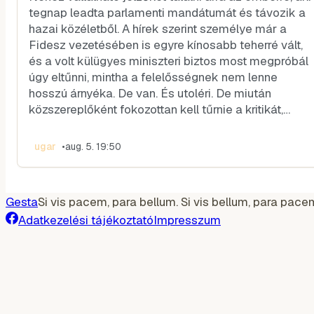
tegnap leadta parlamenti mandátumát és távozik a
hazai közéletből. A hírek szerint személye már a
Fidesz vezetésében is egyre kínosabb teherré vált,
és a volt külügyes miniszteri biztos most megpróbál
úgy eltűnni, mintha a felelősségnek nem lenne
hosszú árnyéka. De van. És utoléri. De miután
közszereplőként fokozottan kell tűrnie a kritikát,…
ugar
•
aug. 5. 19:50
Gesta
Si vis pacem, para bellum. Si vis bellum, para pace
Adatkezelési tájékoztató
Impresszum