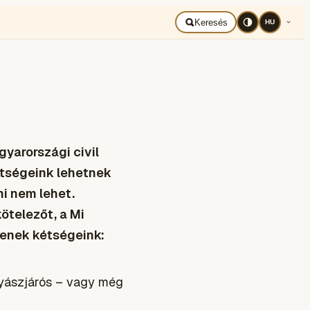
BAD UKRAJNA
Română
Keresés
HU
yarországi civil
étségeink lehetnek
ni nem lehet.
kötelezőt, a Mi
gyenek kétségeink:
ányászjárós – vagy még