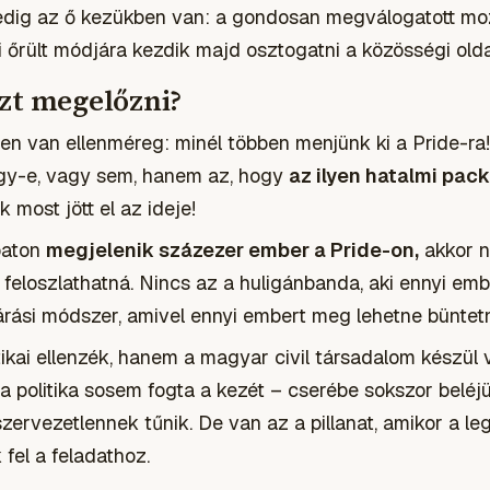
 pedig az ő kezükben van: a gondosan megválogatott m
 őrült módjára kezdik majd osztogatni a közösségi old
zt megelőzni?
len van ellenméreg: minél többen menjünk ki a Pride-ra
gy-e, vagy sem, hanem az, hogy
az ilyen hatalmi pack
 most jött el az ideje!
baton
megjelenik százezer ember a Pride-on,
akkor n
 feloszlathatná. Nincs az a huligánbanda, aki ennyi em
árási módszer, amivel ennyi embert meg lehetne büntetn
kai ellenzék, hanem a magyar civil társadalom készül vi
 politika sosem fogta a kezét – cserébe sokszor beléjük
ervezetlennek tűnik. De van az a pillanat, amikor a le
fel a feladathoz.