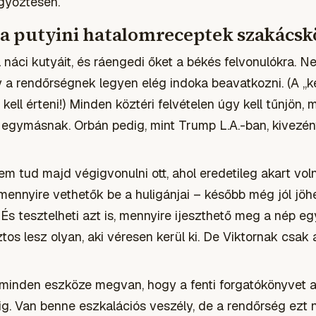
győztesen.
r a putyini hatalomreceptek szakács
a náci kutyáit, és ráengedi őket a békés felvonulókra. N
 a rendőrségnek legyen elég indoka beavatkozni. (A „kel
ell érteni!) Minden köztéri felvételen úgy kell tűnjön, m
 egymásnak. Orbán pedig, mint Trump L.A.-ban, kivezény
Nem tud majd végigvonulni ott, ahol eredetileg akart vo
 mennyire vethetők be a huligánjai – később még jól jöh
 És tesztelheti azt is, mennyire ijeszthető meg a nép eg
ztos lesz olyan, aki véresen kerül ki. De Viktornak csak
minden eszköze megvan, hogy a fenti forgatókönyvet a 
ig. Van benne eszkalációs veszély, de a rendőrség ezt 