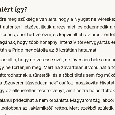
miért így?
őre még szüksége van arra, hogy a Nyugat ne véreskez
t autoriter”
jelzővel illetik a rezsimjét, és odaengedik 
csúcs, ahol tud vétózni, és képviselheti az orosz érde
gának, hogy több hónapnyi intenzív törvénygyártás é
tán a Pride megcáfolja az ő korlátlan hatalmát.
sarkallja, hogy ne veresse szét, ne lövessen bele a me
ogy ne történjen meg. Mert ha zavartalanul vonulhat a 
átorodhatnak a tüntetők, és a többi tiltás sem fog műk
 a „Szuverenitásvédelminek” csúfolt moszkovita Hivata
y az ellehetetlenítési törvényt, amit őszre halasztottak
alanul prideolhat a nem orbánista Magyarország, abbó
egjobban az „akármiktől” retteg. Mert ezekből születik