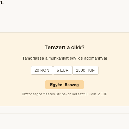
n.
Tetszett a cikk?
Támogassa a munkánkat egy kis adománnyal
20 RON
5 EUR
1500 HUF
Egyéni összeg
Biztonságos fizetés Stripe-on keresztül • Min. 2 EUR