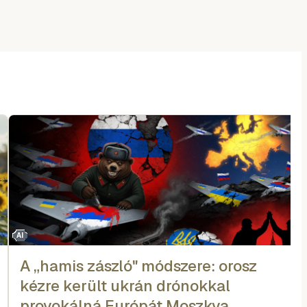
AI
A „hamis zászló" módszere: orosz
kézre került ukrán drónokkal
provokálná Európát Moszkva