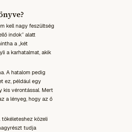
könyve?
em kell nagy feszültség
lő indok” alatt
intha a „két
li a karhatalmat, akik
lna. A hatalom pedig
et ez, például egy
y kis vérontással. Mert
 az a lényeg, hogy az ő
tökéleteshez közeli
nagyrészt tudja