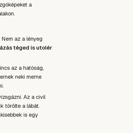
ozgóképeket a
alakon.
! Nem az a lényeg
ázás téged is utolér
incs az a hatóság,
bernek neki merne
i.
zsgázni. Az a civil
 törölte a lábát.
gkisebbek is egy