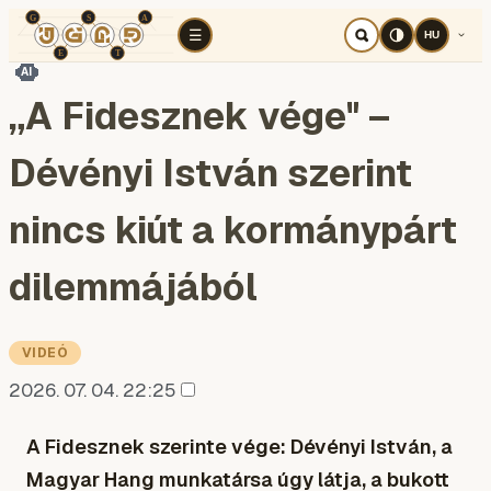
TÉR
ELEMZÉS
KOGNITÍV HÁBORÚ
RÉ
☰
HU
AI
„A Fidesznek vége" –
Dévényi István szerint
nincs kiút a kormánypárt
dilemmájából
VIDEÓ
2026. 07. 04. 22:25
A Fidesznek szerinte vége: Dévényi István, a
Magyar Hang munkatársa úgy látja, a bukott