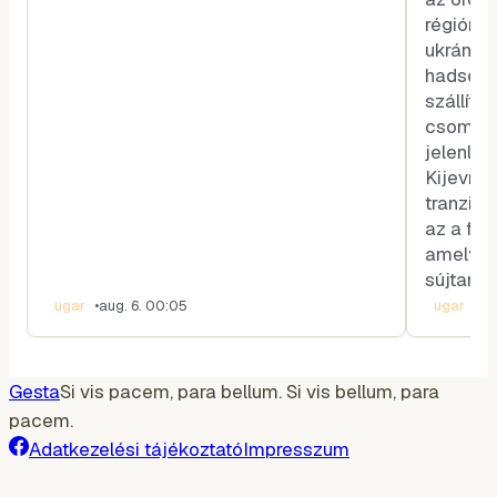
régióra.
ukrán b
hadsereg
szállítá
csomópo
jelenlét
Kijevnek
tranzitp
az a faj
amelyne
sújtaná 
ugar
•
aug. 6. 00:05
ugar
•
au
Gesta
Si vis pacem, para bellum. Si vis bellum, para
pacem.
Adatkezelési tájékoztató
Impresszum