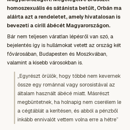
homoszexuális és sátánista betűit, Orbán ma
aláírta azt a rendeletet, amely hivatalosan is
bevezeti a cirill ábécét Magyarországon.
Bár nem teljesen váratlan lépésről van szó, a
bejelentés így is hullámokat vetett az ország két
fővárosában, Budapesten és Moszkvában,
valamint a kisebb városokban is.
„Egyrészt örülök, hogy többé nem kevernek
össze egy románnal vagy sorosistával az
általam használt ábécé miatt. Másrészt
megbüntetnek, ha holnapig nem cserélem le
a cégtáblát a kerítésen, és abból a pénzből
inkább ennivalót vettem volna erre a hétre”