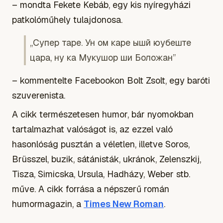
– mondta Fekete Kebáb, egy kis nyíregyházi
patkolóműhely tulajdonosa.
„Супер таре. Ун ом каре ышй юубеште
цара, ну ка Мукушор ши Боложан”
– kommentelte Facebookon Bolt Zsolt, egy baróti
szuverenista.
A cikk természetesen humor, bár nyomokban
tartalmazhat valóságot is, az ezzel való
hasonlóság pusztán a véletlen, illetve Soros,
Brüsszel, buzik, sátánisták, ukránok, Zelenszkij,
Tisza, Simicska, Ursula, Hadházy, Weber stb.
műve. A cikk forrása a népszerű román
humormagazin, a
Times New Roman
.