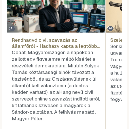
AI
AI
Rendhagyó civil szavazás az
Szele T
államfőről - Hadházy kapta a legtöbb
Senkit s
voksot
Odaát, Magyarországon a napokban
ugyanazé
zajlott egy figyelemre méltó kísérlet a
Trump és
részvételi demokráciára. Miután Sulyok
vagyok, 
Tamás köztársasági elnök távozott a
a hullar
tisztségből, és az Országgyűlésnek új
valamel
államfőt kell választania (a döntés
az utóla
kedden várható), az aHang nevű civil
fizetése
szervezet online szavazást indított arról,
fegyvere
kit látnának szívesen a magyarok a
Sándor-palotában. A felhívás magától
Magyar Péter…