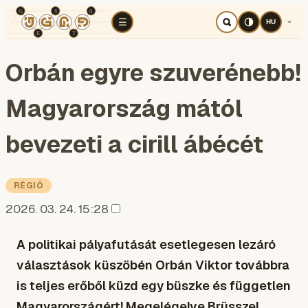
TÉR
ELEMZÉS
KOGNITÍV HÁBORÚ
RÉ
☰
HU
Orbán egyre szuverénebb!
Magyarország mától
bevezeti a cirill ábécét
RÉGIÓ
2026. 03. 24. 15:28
A politikai pályafutását esetlegesen lezáró
választások küszöbén Orbán Viktor továbbra
is teljes erőből küzd egy büszke és független
Magyarországért! Megelégelve Brüsszel